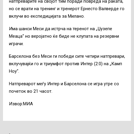
натпреварите на својот тим поради повреда на раката,
но се врати на тренинг и тренерот Ернесто Валверде го
вклучи во експедицијата за Милано.
Има шанси Меси да истрча на теренот на „Џузепе
Меаца“ но веројатно ќе биде не клупата на резервни
играчи.
Барселона без Меси ги победи сите четири натпревари,
вклучувајќи го и триумфот против Интер (2:0) на „Камп
Ноу“.
Натпреварот меѓу Интер и Барселона се игра утре со
почеток во 21 часот.
Извор:МИА