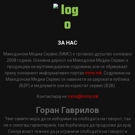
ЗА НАС
Македонски Медиа Сервис (ММС) е трговско друштво основано
2008 година. Основна дејност на Македоски Медиа Сервис е
продукција на мултимедијални содржини, кои се објавуваат
преку основниот информативен портал
mms.mk
. Содржини на
Македонски Медиа Сервис се наменети за широката публика
(B2P) и медиумите кои ќе користат сервис (B2B).
Контактирај не
mms@mms.mk
Горан Гаврилов
"Ние самите мора да се избориме за слободата на говорот, таа
не е секогаш гарантирана, таа борба мора да продолжи до крај.
Секоја власт тежнее да ја ограничи слободата на говорот и