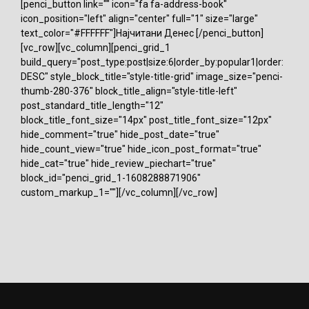
[penci_button link="" icon="fa fa-address-book"
icon_position="left" align="center" full="1" size="large"
text_color="#FFFFFF"]Најчитани Денес [/penci_button]
[vc_row][vc_column][penci_grid_1
build_query="post_type:post|size:6|order_by:popular1|order:
DESC" style_block_title="style-title-grid" image_size="penci-
thumb-280-376" block_title_align="style-title-left"
post_standard_title_length="12"
block_title_font_size="14px" post_title_font_size="12px"
hide_comment="true" hide_post_date="true"
hide_count_view="true" hide_icon_post_format="true"
hide_cat="true" hide_review_piechart="true"
block_id="penci_grid_1-1608288871906"
custom_markup_1=""][/vc_column][/vc_row]