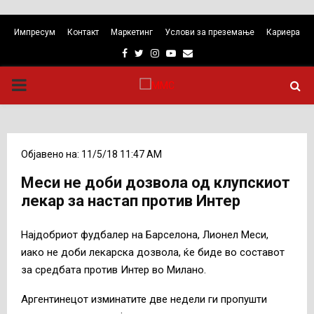
Импресум
Контакт
Маркетинг
Услови за преземање
Кариера
Facebook
Twitter
Instagram
Youtube
Email
PRIMARY
MENU
Објавено на: 11/5/18 11:47 AM
Меси не доби дозвола од клупскиот
лекар за настап против Интер
Најдобриот фудбалер на Барселона, Лионел Меси,
иако не доби лекарска дозвола, ќе биде во составот
за средбата против Интер во Милано.
Аргентинецот изминатите две недели ги пропушти