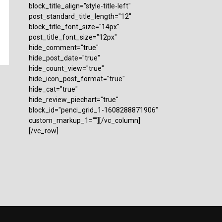
block_title_align="style-title-left"
post_standard_title_length="12"
block_title_font_size="14px"
post_title_font_size="12px"
hide_comment="true"
hide_post_date="true"
hide_count_view="true"
hide_icon_post_format="true"
hide_cat="true"
hide_review_piechart="true"
block_id="penci_grid_1-1608288871906"
custom_markup_1=""][/vc_column]
[/vc_row]