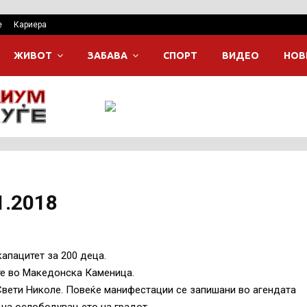
е
Кариера
ЖИВОТ
ЗАБАВА
СПОРТ
ВИДЕО
НОВ
1.2018
апацитет за 200 деца.
те во Македонска Каменица.
Свети Николе. Повеќе манифестации се запишани во агендата