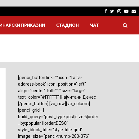
Facebook
Twitter
Instagra
Yout
E
ИНАРСКИ ПРИКАЗНИ
СТАДИОН
ЧАТ
[penci_button link="" icon="fa fa-
address-book" icon_position="left"
align="center" full="1" size="large"
text_color="#FFFFFF"]Најчитани Денес
[/penci_button] [vc_row][vc_column]
[penci_grid_1
build_query="post_type:post|size:6|order
_by:popular1|order:DESC"
style_block_title="style-title-grid"
image_size="penci-thumb-280-376"