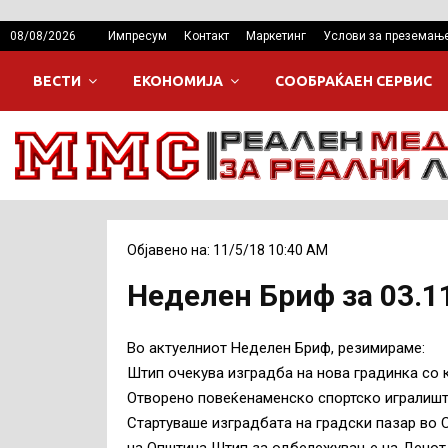
08/08/2026
Импресум
Контакт
Маркетинг
Услови за преземањ
ВЕСТИ
ЕКОНОМИЈА
СООБРАЌАЕН СЕРВИС
Објавено на: 11/5/18 10:40 AM
Неделен Бриф за 03.1
Во актуелниот Неделен Бриф, резимираме:
Штип очекува изградба на нова градинка со к
Отворено повеќенаменско спортско игралиш
Стартуваше изградбата на градски пазар во 