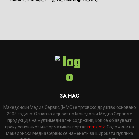
ЗА НАС
Македонски Медиа Сервис (ММС) е трговско друштво основано
2008 година. Основна дејност на Македоски Медиа Сервис е
продукција на мултимедијални содржини, кои се објавуваат
преку основниот информативен портал
mms.mk
. Содржини на
Македонски Медиа Сервис се наменети за широката публика