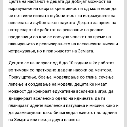
Целта на настанот е децата да добијат можност за
изразување на својата креативност и од мали нозе да
се поттикне нивната љубопитност за истражување на
вселената и љубовта кон науката. Децата за време на
натпреварот ќе работат на решавање на реални
предизвици со кои се соочува човекот за време на
планирањето и реализирањето на вселенските мисии и
истражувања, но и при животот на Земјата.
Децата се на возраст од 6 до 10 години и ќе работат
во тимови со претходно дадени насоки од ментори.
Преку цртање, боење, моделирање со глина, сечење,
лепење и создавање на модели, децата ќе имаат
можност да креираат едукативна вселенска игра, да
дизајнираат вселенско одело на иднината, да ги
планираат идните вселенски патувања и мисиии, како и
да размислуваат како би изгледал животот во иднина
на Земјата или некоја друга планета.