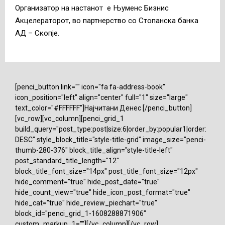
Организатор на настанот е Њуменс Бизнис
Акцелераторот, во партнерство со Стопанска банка
АД – Скопје.
[penci_button link="" icon="fa fa-address-book"
icon_position="left" align="center" full="1" size="large"
text_color="#FFFFFF"]Најчитани Денес [/penci_button]
[vc_row][vc_column][penci_grid_1
build_query="post_type:post|size:6|order_by:popular1|order:
DESC" style_block_title="style-title-grid" image_size="penci-
thumb-280-376" block_title_align="style-title-left"
post_standard_title_length="12"
block_title_font_size="14px" post_title_font_size="12px"
hide_comment="true" hide_post_date="true"
hide_count_view="true" hide_icon_post_format="true"
hide_cat="true" hide_review_piechart="true"
block_id="penci_grid_1-1608288871906"
custom_markup_1=""][/vc_column][/vc_row]