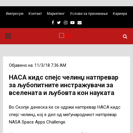
Импресум
Контакт
Маркетинг
Услови за преземање
Кариера
Facebook
Twitter
Instagram
Youtube
Email
PRIMARY
MENU
Објавено на: 11/3/18 7:36 AM
НАСА кидс спејс челинџ натпревар
за љубопитните инстражувачи за
вселената и љубовта кон науката
Во Скопје денеска ќе се одржи натпревар НАСА кидс
спејс челинџ, кој е дел од меѓународниот натпревар
NASA Space Apps Challenge.