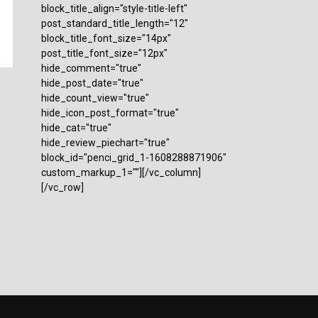
block_title_align="style-title-left"
post_standard_title_length="12"
block_title_font_size="14px"
post_title_font_size="12px"
hide_comment="true"
hide_post_date="true"
hide_count_view="true"
hide_icon_post_format="true"
hide_cat="true"
hide_review_piechart="true"
block_id="penci_grid_1-1608288871906"
custom_markup_1=""][/vc_column]
[/vc_row]