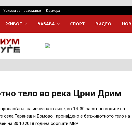
Услови за преземање
Кариера
ЖИВОТ
ЗАБАВА
СПОРТ
ВИДЕО
НОВ
тно тело во река Црни Дрим
 пронаоѓање на исчезнато лице, во 14, 30 часот во водите на
те села Таранеш и Бомово, пронајдено е безживотното тело на
авен на 30.10.2018 година соопшти МВР.