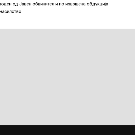
воден од Јавен обвинител и по извршена обдукција
 насилство.