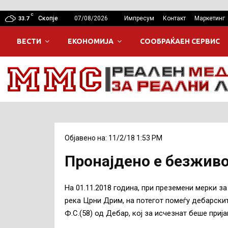
C
Скопје
07/08/2026
Импресум
Контакт
Маркетинг
33.7
ВЕСТИ
ЕКОНОМИЈА
СООБРАЌАЕН СЕРВИС
Објавено на: 11/2/18 1:53 PM
Пронајдено е безживо
На 01.11.2018 година, при преземени мерки за
река Црни Дрим, на потегот помеѓу дебарски
Ф.С.(58) од Дебар, кој за исчезнат беше приј