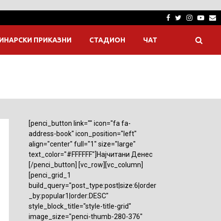
Facebook
Twitter
Instagra
Yout
E
ИНАРСКИ ПРИКАЗНИ
СТАДИОН
ЧАТ
[penci_button link="" icon="fa fa-
address-book" icon_position="left"
align="center" full="1" size="large"
text_color="#FFFFFF"]Најчитани Денес
[/penci_button] [vc_row][vc_column]
[penci_grid_1
build_query="post_type:post|size:6|order
_by:popular1|order:DESC"
style_block_title="style-title-grid"
image_size="penci-thumb-280-376"