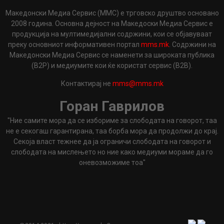
Македонски Медиа Сервис (ММС) е трговско друштво основано
2008 година. Основна дејност на Македоски Медиа Сервис е
продукција на мултимедијални содржини, кои се објавуваат
преку основниот информативен портал
mms.mk
. Содржини на
Македонски Медиа Сервис се наменети за широката публика
(B2P) и медиумите кои ќе користат сервис (B2B).
Контактирај не
mms@mms.mk
Горан Гаврилов
"Ние самите мора да се избориме за слободата на говорот, таа
не е секогаш гарантирана, таа борба мора да продолжи до крај.
Секоја власт тежнее да ја ограничи слободата на говорот и
слободата на мислењето но ние како медиуми мораме да го
оневозможиме тоа"