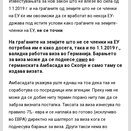
Известувањата за нов закон што ќе влезе во сила од
1.1.2019 г. и на граѓаните од земјите што не се членки
на ЕУ ќе им овозможи да се вработат во некоја ЕУ-
држава под истите услови како граѓаните на земјите-
членки на ЕУ,
не се точни
.
На граѓаните на земјите што не се членки на ЕУ
потребна им е како досега, така и по 1.1.2019 г.,
валидна работна виза во Германија. Барањето
за виза може да се поднесе
само
во
германската Амбасада во Скопје и само таму се
издава визата.
Амбасадата укажува уште еднаш на тоа дека таа не
соработува со посредници или агенции. Преку нив не
може да се добие ниту термин порано ниту пак да се
забрза визната постапка. Таксата за виза изнесува по
правило 75,- евра и се наплаќа во готово (исклучиво
во ЕВРА) директно на шалтерот за виза кога се
поднесува барање за виза. Други такси нема во