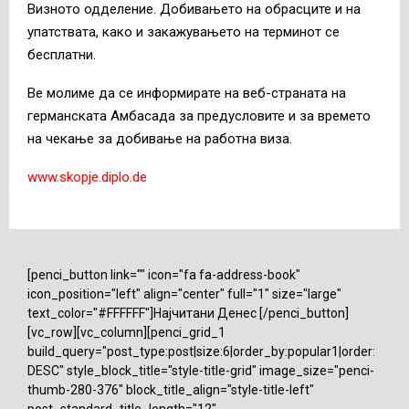
Визното одделение. Добивањето на обрасците и на
упатствата, како и закажувањето на терминот се
бесплатни.
Ве молиме да се информирате на веб-страната на
германската Амбасада за предусловите и за времето
на чекање за добивање на работна виза.
www.skopje.diplo.de
[penci_button link="" icon="fa fa-address-book"
icon_position="left" align="center" full="1" size="large"
text_color="#FFFFFF"]Најчитани Денес [/penci_button]
[vc_row][vc_column][penci_grid_1
build_query="post_type:post|size:6|order_by:popular1|order:
DESC" style_block_title="style-title-grid" image_size="penci-
thumb-280-376" block_title_align="style-title-left"
post_standard_title_length="12"