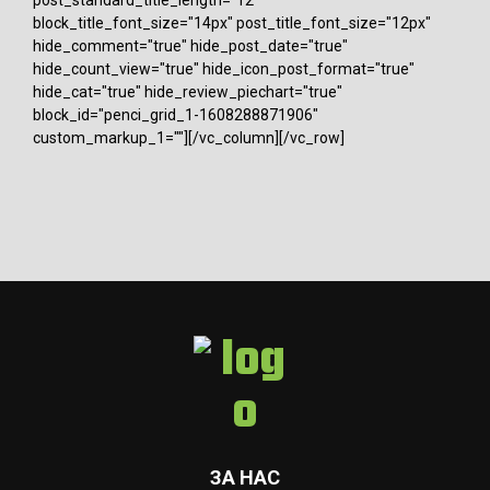
block_title_font_size="14px" post_title_font_size="12px"
hide_comment="true" hide_post_date="true"
hide_count_view="true" hide_icon_post_format="true"
hide_cat="true" hide_review_piechart="true"
block_id="penci_grid_1-1608288871906"
custom_markup_1=""][/vc_column][/vc_row]
ЗА НАС