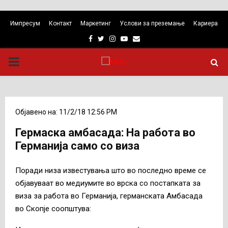
Импресум
Контакт
Маркетинг
Услови за преземање
Кариера
Facebook
Twitter
Instagram
Youtube
Email
PRIMARY
MENU
Објавено на: 11/2/18 12:56 PM
Гермаска амбасада: На работа во
Германија само со виза
Поради низа известувања што во последно време се
објавуваат во медиумите во врска со постапката за
виза за работа во Германија, германската Амбасада
во Скопје соопштува: