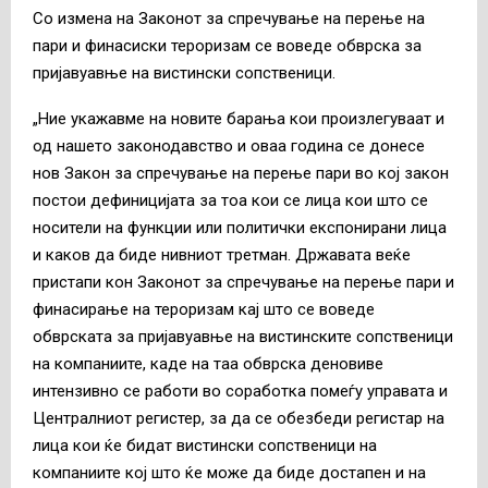
Со измена на Законот за спречување на перење на
пари и финасиски тероризам се воведе обврска за
пријавуавње на вистински сопственици.
„Ние укажавме на новите барања кои произлегуваат и
од нашето законодавство и оваа година се донесе
нов Закон за спречување на перење пари во кој закон
постои дефиницијата за тоа кои се лица кои што се
носители на функции или политички експонирани лица
и каков да биде нивниот третман. Државата веќе
пристапи кон Законот за спречување на перење пари и
финасирање на тероризам кај што се воведе
обврската за пријавуавње на вистинските сопственици
на компаниите, каде на таа обврска деновиве
интензивно се работи во соработка помеѓу управата и
Централниот регистер, за да се обезбеди регистар на
лица кои ќе бидат вистински сопственици на
компаниите кој што ќе може да биде достапен и на