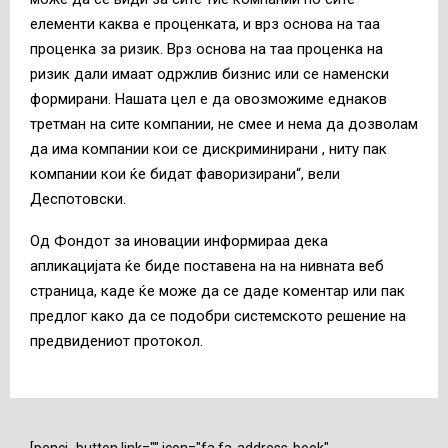
елементи каква е проценката, и врз основа на таа
проценка за ризик. Врз основа на таа проценка на
ризик дали имаат одржлив бизнис или се наменски
формирани. Нашата цел е да овозможиме еднаков
третман на сите компании, не смее и нема да дозволам
да има компании кои се дискриминирани , ниту пак
компании кои ќе бидат фаворизирани“, вели
Деспотовски.
Од Фондот за иновации информираа дека
апликацијата ќе биде поставена на на нивната веб
страница, каде ќе може да се даде коментар или пак
предлог како да се подобри системското решение на
предвидениот протокол.
[penci_button link="" icon="fa fa-address-book"