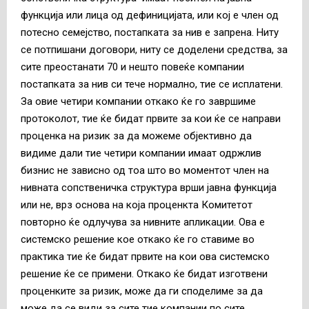
функција или лица од дефиницијата, или кој е член од
потесно семејство, постапката за нив е запрена. Ниту
се потпишани договори, ниту се доделени средства, за
сите преостанати 70 и нешто повеќе компании
постапката за нив си тече нормално, тие се исплатени.
За овие четири компании откако ќе го завршиме
протоколот, тие ќе бидат првите за кои ќе се направи
проценка на ризик за да можеме објективно да
видиме дали тие четири компании имаат одржлив
бизнис не зависно од тоа што во моментот член на
нивната сопственичка структура врши јавна функција
или не, врз основа на која проценкта Комитетот
повторно ќе одлучува за нивните апликации. Ова е
системско решение кое откако ќе го ставиме во
практика тие ќе бидат првите на кои ова системско
решение ќе се примени. Откако ќе бидат изготвени
проценките за ризик, може да ги споделиме за да
може да се види за сите тие компании по сите