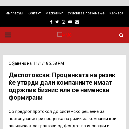
Импресум
Контакт
Маркетинг
Услови за преземање
Кариера
Facebook
Twitter
Instagram
Youtube
Email
PRIMARY
MENU
Објавено на: 11/1/18 2:58 PM
Деспотовски: Проценката на ризик
ќе утврди дали компаниите имаат
одржлив бизнис или се наменски
формирани
Со предлог протокол до системско решение за
постапување при проценка на ризик за компании кои
аплицираат за грантови од Фондот за иновации и