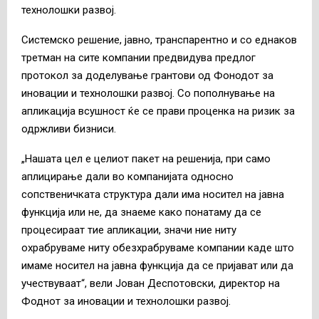
технолошки развој.
Системско решение, јавно, транспарентно и со еднаков
третман на сите компании предвидува предлог
протокол за доделување грантови од Фонодот за
иновации и технолошки развој. Со пополнување на
апликација всушност ќе се прави проценка на ризик за
одржливи бизниси.
„Нашата цел е целиот пакет на решенија, при само
аплицирање дали во компанијата односно
сопственичката структура дали има носител на јавна
функција или не, да знаеме како понатаму да се
процесираат тие апликации, значи ние ниту
охрабруваме ниту обезхрабруваме компании каде што
имаме носител на јавна функција да се пријават или да
учествуваат“, вели Јован Деспотовски, директор на
Фоднот за иновации и технолошки развој.