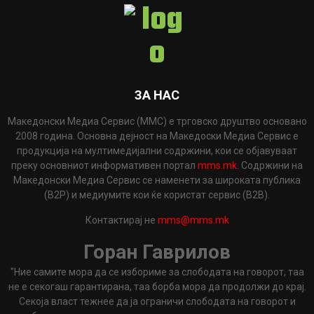
ЗА НАС
Македонски Медиа Сервис (ММС) е трговско друштво основано
2008 година. Основна дејност на Македоски Медиа Сервис е
продукција на мултимедијални содржини, кои се објавуваат
преку основниот информативен портал
mms.mk
. Содржини на
Македонски Медиа Сервис се наменети за широката публика
(B2P) и медиумите кои ќе користат сервис (B2B).
Контактирај не
mms@mms.mk
Горан Гаврилов
"Ние самите мора да се избориме за слободата на говорот, таа
не е секогаш гарантирана, таа борба мора да продолжи до крај.
Секоја власт тежнее да ја ограничи слободата на говорот и