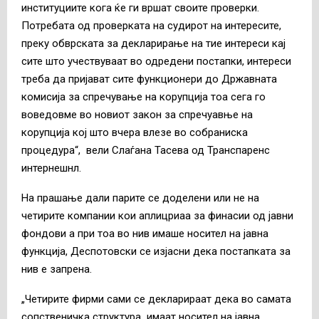
институциите кога ќе ги вршат своите проверки.
Потребата од проверката на судирот на интересите,
преку обврската за декларирање на тие интереси кај
сите што учествуваат во одредени постапки, интереси
треба да пријават сите функционери до Државната
комисија за спречување на корупција тоа сега го
воведовме во новиот закон за спречуавње на
корупција кој што вчера влезе во собраниска
процедура“, вели Слаѓана Тасева од Транспаренс
интернешнл.
На прашање дали парите се доделени или не на
четирите компании кои аплицриаа за финасии од јавни
фондови а при тоа во нив имаше носител на јавна
функција, Деспотовски се изјасни дека постапката за
нив е запрена.
„Четирите фирми сами се декларираат дека во самата
сопственичка структура имаат носител на јавна