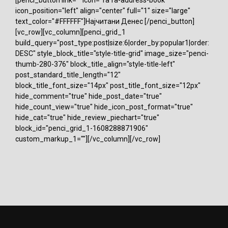
icon_position="left" align="center" full="1" size="large"
text_color="#FFFFFF"]Најчитани Денес [/penci_button]
[vc_row][vc_column][penci_grid_1
build_query="post_type:post|size:6|order_by:popular1|order:
DESC" style_block_title="style-title-grid" image_size="penci-
thumb-280-376" block_title_align="style-title-left"
post_standard_title_length="12"
block_title_font_size="14px" post_title_font_size="12px"
hide_comment="true" hide_post_date="true"
hide_count_view="true" hide_icon_post_format="true"
hide_cat="true" hide_review_piechart="true"
block_id="penci_grid_1-1608288871906"
custom_markup_1=""][/vc_column][/vc_row]