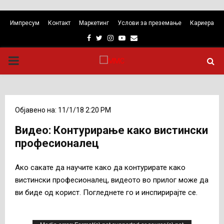
Импресум
Контакт
Маркетинг
Услови за преземање
Кариера
Facebook
Twitter
Instagram
Youtube
Email
PRIMARY
MENU
Објавено на: 11/1/18 2:20 PM
Видео: Контурирање како вистински
професионалец
Ако сакате да научите како да контурирате како
вистински професионалец, видеото во прилог може да
ви биде од корист. Погледнете го и инспирирајте се.