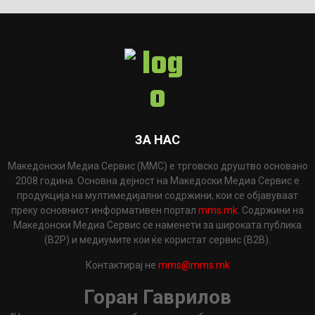
ЗА НАС
Македонски Медиа Сервис (ММС) е трговско друштво основано
2008 година. Основна дејност на Македоски Медиа Сервис е
продукција на мултимедијални содржини, кои се објавуваат
преку основниот информативен портал
mms.mk
. Содржини на
Македонски Медиа Сервис се наменети за широката публика
(B2P) и медиумите кои ќе користат сервис (B2B).
Контактирај не
mms@mms.mk
Горан Гаврилов