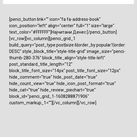
[penci_button link="" icon="fa fa-address-book"
icon_position="left" align="center" full="1" size="large"
text_color="#FFFFFF"]Најчитани Денес [/penci_button]
[vc_row][vc_column][penci_grid_1
build_query="post_type:post|size:6|order_by:popular1|order:
DESC" style_block_title="style-title-grid" image_size="penci-
thumb-280-376" block_title_align="style-title-left"
post_standard_title_length="12"
block_title_font_size="14px" post_title_font_size="12px"
hide_comment="true" hide_post_date="true"
hide_count_view="true" hide_icon_post_format="true"
hide_cat="true" hide_review_piechart="true"
block_id="penci_grid_1-1608288871906"
custom_markup_1=""][/vc_column][/vc_row]