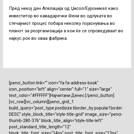
Пред некој ден Апелација од Џисол/Еуроникел како
инвеститор во кавадаречки Фени во одлуката во
стечајниот процес побара неколку појаснувања во
планот за реорганизација а кои ќе се спроведуваат во
најкус рок во оваа фабрика.
[penci_button link="" icon="fa fa-address-book"
icon_position="left" align="center" full="1" size="large"
text_color="#FFFFFF"]Најчитани Денес [/penci_button]
[vc_row][vc_column][penci_grid_1
build_query="post_type:post|size:6|order_by:popular1|order:
DESC" style_block_title="style-title-grid" image_size="penci-
thumb-280-376" block_title_align="style-title-left"
post_standard_title_length="12"
block_title_font_size="14px" post_title_font_size="12px"