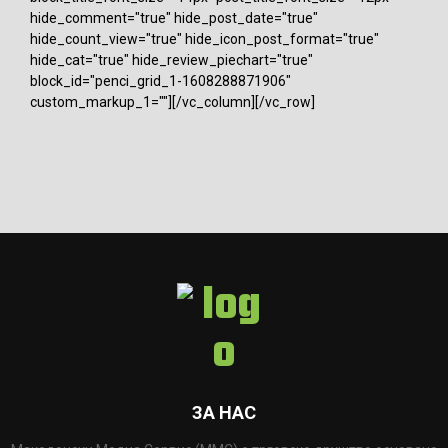
hide_comment="true" hide_post_date="true"
hide_count_view="true" hide_icon_post_format="true"
hide_cat="true" hide_review_piechart="true"
block_id="penci_grid_1-1608288871906"
custom_markup_1=""][/vc_column][/vc_row]
ЗА НАС