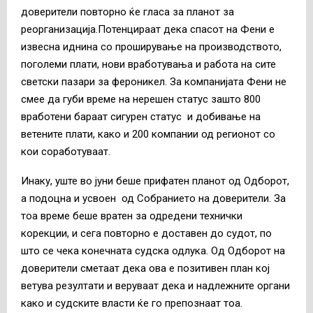
доверители повторно ќе гласа за планот за
реорганизација.Потенцираат дека спасот на Фени е
извесна иднина со проширување на производството,
поголеми плати, нови вработувања и работа на сите
светски пазари за фероникел. За компанијата Фени не
смее да губи време на нерешен статус зашто 800
вработени бараат сигурен статус и добивање на
ветените плати, како и 200 компании од регионот со
кои соработуваат.
Инаку, уште во јуни беше прифатен планот од Одборот,
а подоцна и усвоен од Собранието на доверители. За
тоа време беше вратен за одредени технички
корекции, и сега повторно е доставен до судот, по
што се чека конечната судска одлука. Од Одборот на
доверители сметаат дека ова е позитивен план кој
ветува резултати и веруваат дека и надлежните органи
како и судските власти ќе го препознаат тоа.