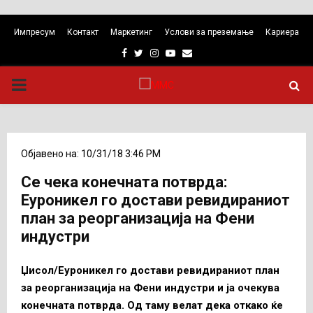
Импресум
Контакт
Маркетинг
Услови за преземање
Кариера
Facebook
Twitter
Instagram
Youtube
Email
PRIMARY
MENU
Објавено на: 10/31/18 3:46 PM
Се чека конечната потврда:
Еуроникел го достави ревидираниот
план за реорганизација на Фени
индустри
Џисол/Еуроникел го достави ревидираниот план
за реорганизација на Фени индустри и ја очекува
конечната потврда. Од таму велат дека откако ќе