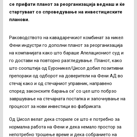
се прифати планот за реорганизација веднаш и ќе
стартуваат со спроведување на инвестициските
планови.
Раководството на кавадаречкиот комбинат за никел
Фени индустри го дополни планот за реорганизација
на компанијата како што бараше Апелациониот суд и
го достави на повторно разгледување. Планот, како
што соопштија од Еуроникел/Џисол добил позитивни
препораки од одборот на доверители на Фени АД во
стечај како и од стечајниот управник, направено
според законските барања се’ со цел што побрзо
завршување на стечајната постапка и започнување на
процесот за нови инвестици во фабриката.
Од Џисол велат дека сториле се што е потребно за
нормална работа на Фени и дека немало простор за
непотребно трошење време и дека собранието на