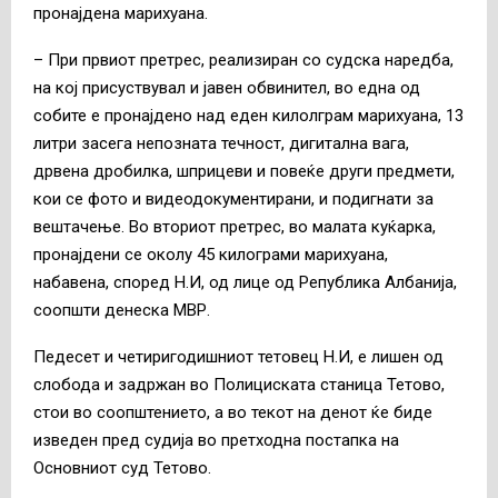
пронајдена марихуана.
– При првиот претрес, реализиран со судска наредба,
на кој присуствувал и јавен обвинител, во една од
собите е пронајдено над еден килолграм марихуана, 13
литри засега непозната течност, дигитална вага,
дрвена дробилка, шприцеви и повеќе други предмети,
кои се фото и видеодокументирани, и подигнати за
вештачење. Во вториот претрес, во малата куќарка,
пронајдени се околу 45 килограми марихуана,
набавена, според Н.И, од лице од Република Албанија,
соопшти денеска МВР.
Педесет и четиригодишниот тетовец Н.И, е лишен од
слобода и задржан во Полициската станица Тетово,
стои во соопштението, а во текот на денот ќе биде
изведен пред судија во претходна постапка на
Основниот суд Тетово.