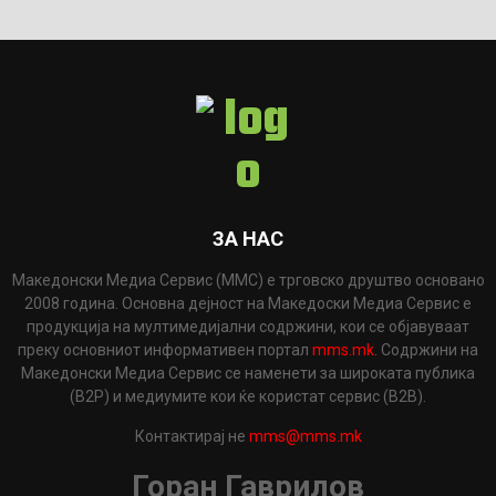
ЗА НАС
Македонски Медиа Сервис (ММС) е трговско друштво основано
2008 година. Основна дејност на Македоски Медиа Сервис е
продукција на мултимедијални содржини, кои се објавуваат
преку основниот информативен портал
mms.mk
. Содржини на
Македонски Медиа Сервис се наменети за широката публика
(B2P) и медиумите кои ќе користат сервис (B2B).
Контактирај не
mms@mms.mk
Горан Гаврилов