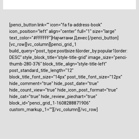
[penci_button link="" icon="fa fa-address-book"
icon_position="left" align="center" full="1" size="large"
text_color="#FFFFFF"]Најчитани Денес [/penci_button]
[vc_row][vc_column][penci_grid_1
build_query="post_type:post|size:6|order_by:popular1|order:
DESC" style_block_title="style-title-grid" image_size="penci-
thumb-280-376" block_title_align="style-title-left"
post_standard_title_length="12"
block_title_font_size="14px" post_title_font_size="12px"
hide_comment="true" hide_post_date="true"
hide_count_view="true" hide_icon_post_format="true"
hide_cat="true" hide_review_piechart="true"
block_id="penci_grid_1-1608288871906"
custom_markup_1=""][/vc_column][/vc_row]