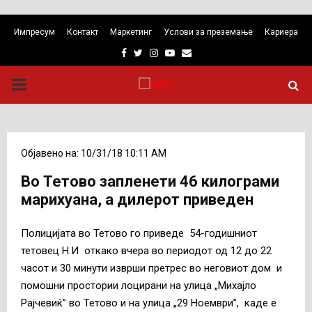
Импресум
Контакт
Маркетинг
Услови за преземање
Кариера
Facebook
Twitter
Instagram
Youtube
Email
PRIMARY
MENU
Објавено на: 10/31/18 10:11 AM
Во Тетово запленети 46 килограми
марихуана, а дилерот приведен
Полицијата во Тетово го приведе 54-годишниот
тетовец Н.И откако вчера во периодот од 12 до 22
часот и 30 минути изврши претрес во неговиот дом и
помошни простории лоцирани на улица „Михајло
Рајчевиќ” во Тетово и на улица „29 Ноември”, каде е