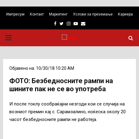
Импресум
Контакт
Маркетинг
Услови за преземање
Кариера
Facebook
Twitter
Instagram
Youtube
Email
PRIMARY
MENU
Објавено на: 10/30/18 10:20 AM
ФОТО: Безбедносните рампи на
шините пак не се во употреба
И после токлу сообраќајни незгоди кои се случија на
возниот премин кај с. Сарамзалино, ноќеска околу 20
часот безбедносните рампи не работеја.