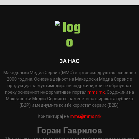
ЗА НАС
Македонски Медиа Сервис (ММС) е трговско друштво основано
2008 година. Основна дејност на Македоски Медиа Сервис е
продукција на мултимедијални содржини, кои се објавуваат
преку основниот информативен портал
mms.mk
. Содржини на
Македонски Медиа Сервис се наменети за широката публика
(B2P) и медиумите кои ќе користат сервис (B2B).
Контактирај не
mms@mms.mk
Горан Гаврилов