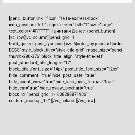
[penci_button link="" icon="fa fa-address-book"
icon_position="left" align="center" full="1" size="large"
text_color="#FFFFFF"]Најчитани Денес [/penci_button]
[vc_row][vc_column][penci_grid_1
build_query="post_type:post|size:6|order_by:popular1|order:
DESC" style_block_title="style-title-grid" image_size="penci-
thumb-280-376" block_title_align="style-title-left"
post_standard_title_length="12"
block_title_font_size="14px" post_title_font_size="12px"
hide_comment="true" hide_post_date="true"
hide_count_view="true" hide_icon_post_format="true"
hide_cat="true" hide_review_piechart="true"
block_id="penci_grid_1-1608288871906"
custom_markup_1=""][/vc_column][/vc_row]