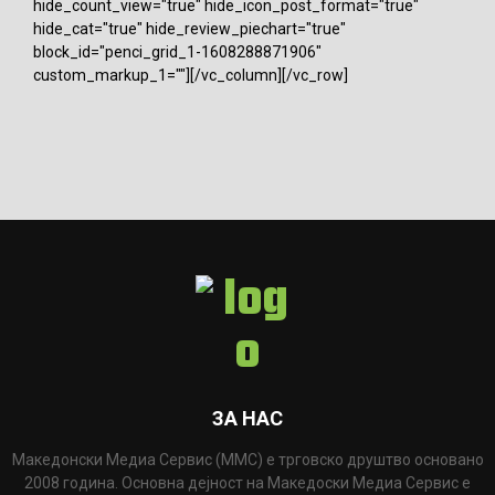
hide_count_view="true" hide_icon_post_format="true"
hide_cat="true" hide_review_piechart="true"
block_id="penci_grid_1-1608288871906"
custom_markup_1=""][/vc_column][/vc_row]
ЗА НАС
Македонски Медиа Сервис (ММС) е трговско друштво основано
2008 година. Основна дејност на Македоски Медиа Сервис е