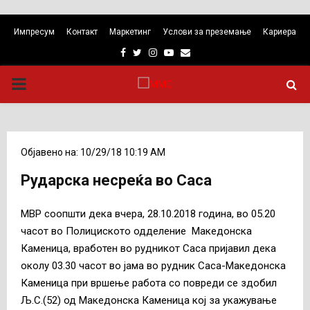
Импресум
Контакт
Маркетинг
Услови за преземање
Кариера
Facebook
Twitter
Instagram
Youtube
Email
PRIMARY
MENU
Објавено на: 10/29/18 10:19 AM
Рударска несреќа во Саса
МВР соопшти дека вчера, 28.10.2018 година, во 05.20
часот во Полициското одделение Македонска
Каменица, вработен во рудникот Саса пријавил дека
околу 03.30 часот во јама во рудник Саса-Македонска
Каменица при вршење работа со повреди се здобил
Љ.С.(52) од Македонска Каменица кој за укажување