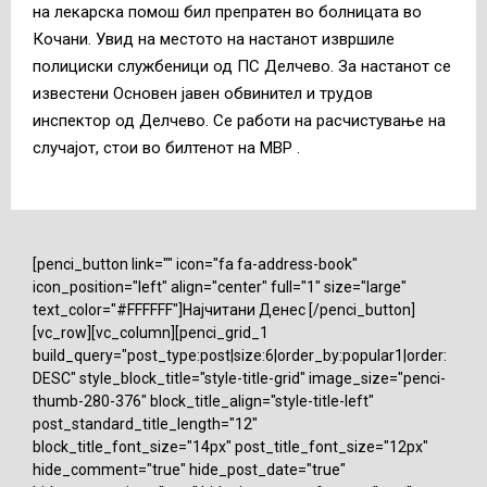
на лекарска помош бил препратен во болницата во
Кочани. Увид на местото на настанот извршиле
полициски службеници од ПС Делчево. За настанот се
известени Основен јавен обвинител и трудов
инспектор од Делчево. Се работи на расчистување на
случајот, стои во билтенот на МВР .
[penci_button link="" icon="fa fa-address-book"
icon_position="left" align="center" full="1" size="large"
text_color="#FFFFFF"]Најчитани Денес [/penci_button]
[vc_row][vc_column][penci_grid_1
build_query="post_type:post|size:6|order_by:popular1|order:
DESC" style_block_title="style-title-grid" image_size="penci-
thumb-280-376" block_title_align="style-title-left"
post_standard_title_length="12"
block_title_font_size="14px" post_title_font_size="12px"
hide_comment="true" hide_post_date="true"