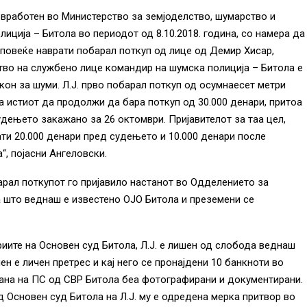
 вработен во Министерство за земјоделство, шумарство и
ција – Битола во периодот од 8.10.2018. година, со намера да
 повеќе наврати побарал поткуп од лице од Демир Хисар,
ство на службено лице командир на шумска полиција – Битола е
кон за шуми. Л.Ј. прво побарал поткуп од осумнаесет метри
а истиот да продолжи да бара поткуп од 30.000 денари, притоа
судењето закажано за 26 октомври. Пријавителот за таа цел,
ати 20.000 денари пред судењето и 10.000 денари после
“, појасни Ангеловски.
арал поткупот го пријавило настанот во Одделението за
а што веднаш е известено ОЈО Битола и преземени се
риите на Основен суд Битола, Л.Ј. е лишен од слобода веднаш
н е личен претрес и кај него се пронајдени 10 банкноти во
рана на ПС од СВР Битола беа фотографирани и документирани.
д Основен суд Битола на Л.Ј. му е одредена мерка притвор во