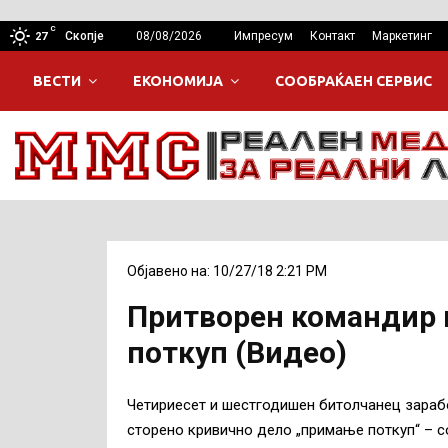
C
Скопје
08/08/2026
Импресум
Контакт
Маркетинг
27
ВЕСТИ
ЕКОНОМИЈА
СООБРАЌАЕН СЕРВИС
Објавено на: 10/27/18 2:21 PM
Притворен командир 
поткуп (Видео)
Четириесет и шестгодишен битолчанец зараб
сторено кривично дело „примање поткуп“ – с