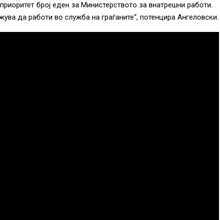
 приоритет број еден за Министерството за внатрешни работи.
ува да работи во служба на граѓаните“, потенцира Ангеловски.