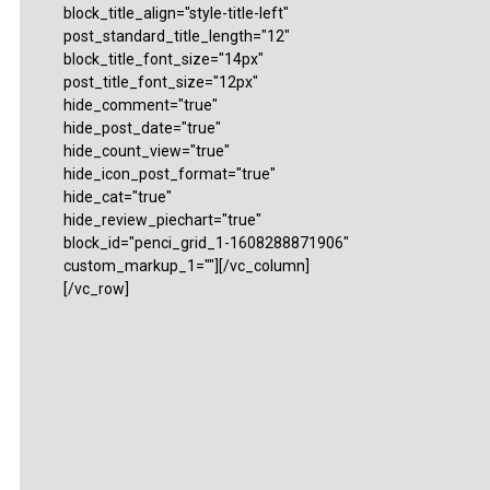
block_title_align="style-title-left"
post_standard_title_length="12"
block_title_font_size="14px"
post_title_font_size="12px"
hide_comment="true"
hide_post_date="true"
hide_count_view="true"
hide_icon_post_format="true"
hide_cat="true"
hide_review_piechart="true"
block_id="penci_grid_1-1608288871906"
custom_markup_1=""][/vc_column]
[/vc_row]