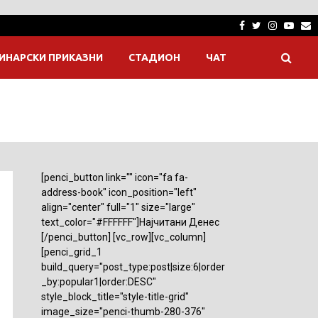
Facebook
Twitter
Instagra
Yout
E
ИНАРСКИ ПРИКАЗНИ
СТАДИОН
ЧАТ
[penci_button link="" icon="fa fa-
address-book" icon_position="left"
align="center" full="1" size="large"
text_color="#FFFFFF"]Најчитани Денес
[/penci_button] [vc_row][vc_column]
[penci_grid_1
build_query="post_type:post|size:6|order
_by:popular1|order:DESC"
style_block_title="style-title-grid"
image_size="penci-thumb-280-376"