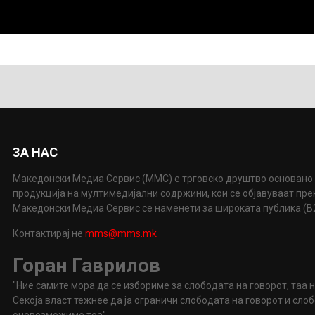
ЗА НАС
Македонски Медиа Сервис (ММС) е трговско друштво основано 
продукција на мултимедијални содржини, кои се објавуваат пр
Македонски Медиа Сервис се наменети за широката публика (B2P
Контактирај не
mms@mms.mk
Горан Гаврилов
"Ние самите мора да се избориме за слободата на говорот, таа 
Секоја власт тежнее да ја ограничи слободата на говорот и сл