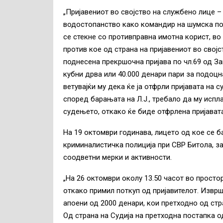
„Пријавениот во својство на службено лице –
водостопанство како командир на шумска поли
се стекне со противправна имотна корист, во
против кое од страна на пријавениот во свој
поднесена прекршочна пријава по чл.69 од За
кубни дрва или 40.000 денари пари за подоцн
ветувајќи му дека ќе ја отфрли пријавата на 
според барањата на Л.Ј., требало да му испл
судењето, откако ќе биде отфрлена пријавата
На 19 октомври годинава, лицето од кое се б
криминалистичка полиција при СВР Битола, з
соодветни мерки и активности.
„На 26 октомври околу 13.50 часот во просто
откако примил поткуп од пријавителот. Изврше
апоени од 2000 денари, кои претходно од ст
Од страна на Судија на претходна постапка о