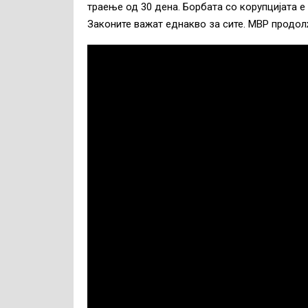
траење од 30 дена. Борбата со корупцијата е
Законите важат еднакво за сите. МВР продолж