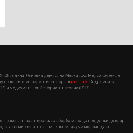
2008 година. Основна дејност на Македоски Медиа Сервис е
еку основниот информативен портал
mms.mk
. Содржини на
) и медиумите кои ќе користат сервис (B2B).
не е секогаш гарантирана, таа борба мора да продолжи до крај.
ободата на мислењето но ние како медиуми мораме да го