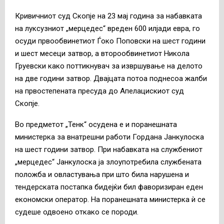
Кривичниот суд Скопје на 23 мај година за набавката
на луксузниот „мерцедес“ вреден 600 илјади евра, го
осуди првообвинетиот Ѓоко Поповски на шест години
и шест месеци затвор, а второобвинетиот Никола
Груевски како поттикнувач за извршување на делото
на две години затвор. Двајцата потоа поднесоа жалби
на првостепената пресуда до Апелацискиот суд
Скопје.
Во предметот „Тенк“ осудена е и поранешната
министерка за внатрешни работи Гордана Јанкулоска
на шест години затвор. При набавката на службениот
„мерцедес“ Јанкулоска ја злоупотребила службената
положба и овластувања при што била нарушена и
тендерската постапка бидејќи бил фаворизиран еден
економски оператор. На поранешната министерка ѝ се
судеше одвоено откако се породи.