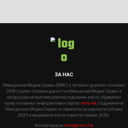
ЗА НАС
Македонски Медиа Сервис (ММС) е трговско друштво основано
2008 година. Основна дејност на Македоски Медиа Сервис е
продукција на мултимедијални содржини, кои се објавуваат
преку основниот информативен портал
mms.mk
. Содржини на
Македонски Медиа Сервис се наменети за широката публика
(B2P) и медиумите кои ќе користат сервис (B2B).
Контактирај не
mms@mms.mk