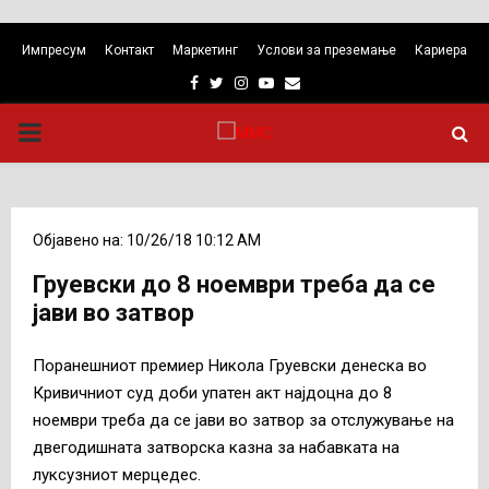
Импресум
Контакт
Маркетинг
Услови за преземање
Кариера
Facebook
Twitter
Instagram
Youtube
Email
PRIMARY
MENU
Објавено на: 10/26/18 10:12 AM
Груевски до 8 ноември треба да се
јави во затвор
Поранешниот премиер Никола Груевски денеска во
Кривичниот суд доби упатен акт најдоцна до 8
ноември треба да се јави во затвор за отслужување на
двегодишната затворска казна за набавката на
луксузниот мерцедес.