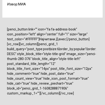
Извор:МИА
[penci_button link="" icon="fa fa-address-book"
icon_position="left" align="center" full="1" size="large"
text_color="#FFFFFF"]Најчитани Денес [/penci_button]
[vc_row][vc_column][penci_grid_1
build_query="post_type:post|size:6|order_by:popular1|order:
DESC" style_block_title="style-title-grid" image_size="penci-
thumb-280-376" block_title_align="style-title-left"
post_standard_title_length="12"
block_title_font_size="14px" post_title_font_size="12px"
hide_comment="true" hide_post_date="true"
hide_count_view="true" hide_icon_post_format="true"
hide_cat="true" hide_review_piechart="true"
block_id="penci_grid_1-1608288871906"
custom_markup_1=""][/vc_column][/vc_row]