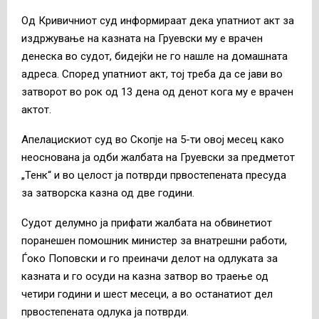
Од Кривичниот суд информираат дека упатниот акт за
издржување на казната на Груевски му е врачен
денеска во судот, бидејќи не го нашле на домашната
адреса. Според упатниот акт, тој треба да се јави во
затворот во рок од 13 дена од денот кога му е врачен
актот.
Апелацискиот суд во Скопје на 5-ти овој месец како
неоснована ја одби жалбата на Груевски за предметот
„Тенк“ и во целост ја потврди првостепената пресуда
за затворска казна од две години.
Судот делумно ја прифати жалбата на обвинетиот
поранешен помошник министер за внатрешни работи,
Ѓоко Поповски и го преиначи делот на одлуката за
казната и го осуди на казна затвор во траење од
четири години и шест месеци, а во останатиот дел
првостепената одлука ја потврди.