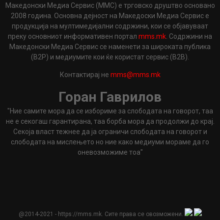
Македонски Медиа Сервис (ММС) е трговско друштво основано
2008 година. Основна дејност на Македоски Медиа Сервис е
продукција на мултимедијални содржини, кои се објавуваат
преку основниот информативен портал
mms.mk
. Содржини на
Македонски Медиа Сервис се наменети за широката публика
(B2P) и медиумите кои ќе користат сервис (B2B).
Контактирај не
mms@mms.mk
Горан Гаврилов
"Ние самите мора да се избориме за слободата на говорот, таа
не е секогаш гарантирана, таа борба мора да продолжи до крај.
Секоја власт тежнее да ја ограничи слободата на говорот и
слободата на мислењето но ние како медиуми мораме да го
оневозможиме тоа"
@2014-2021 - https://mms.mk. Сите права се овозможени.