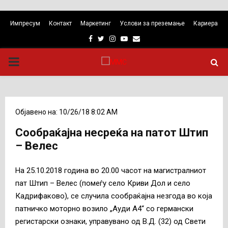
Импресум
Контакт
Маркетинг
Услови за преземање
Кариера
Facebook
Twitter
Instagram
Youtube
Email
PRIMARY
MENU
Објавено на: 10/26/18 8:02 AM
Сообраќајна несреќа на патот Штип
– Велес
На 25.10.2018 година во 20.00 часот на магистралниот
пат Штип – Велес (помеѓу село Криви Дол и село
Кадрифаково), се случила сообраќајна незгода во која
патничко моторно возило „Ауди А4“ со германски
регистарски ознаки, управувано од В.Д. (32) од Свети