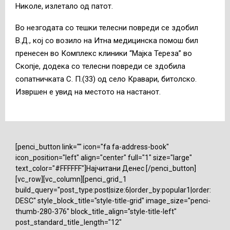
Николе, излетало од патот.
Во незгодата со тешки телесни повреди се здобил
В.Д., кој со возило на Итна медицинска помош бил
пренесен во Комплекс клиники “Мајка Тереза” во
Скопје, додека со телесни пoвреди се здобила
сопатничката С. П.(33) од село Кравари, битолско.
Извршен е увид на местото на настанот.
[penci_button link="" icon="fa fa-address-book"
icon_position="left" align="center" full="1" size="large"
text_color="#FFFFFF"]Најчитани Денес [/penci_button]
[vc_row][vc_column][penci_grid_1
build_query="post_type:post|size:6|order_by:popular1|order:
DESC" style_block_title="style-title-grid" image_size="penci-
thumb-280-376" block_title_align="style-title-left"
post_standard_title_length="12"