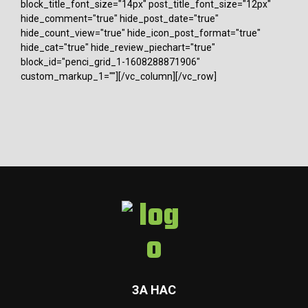
block_title_font_size="14px" post_title_font_size="12px"
hide_comment="true" hide_post_date="true"
hide_count_view="true" hide_icon_post_format="true"
hide_cat="true" hide_review_piechart="true"
block_id="penci_grid_1-1608288871906"
custom_markup_1=""][/vc_column][/vc_row]
ЗА НАС