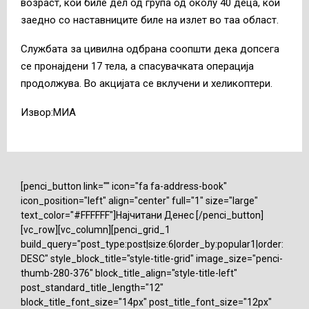
возраст, кои биле дел од група од
околу 40 деца, кои
заедно со наставниците биле на излет во таа област.
Службата за цивилна одбрана соопшти дека допсега
се пронајдени 17 тела, а спасувачката операција
продолжува. Во акцијата се вклучени и хеликоптери.
Извор:МИА
[penci_button link="" icon="fa fa-address-book"
icon_position="left" align="center" full="1" size="large"
text_color="#FFFFFF"]Најчитани Денес [/penci_button]
[vc_row][vc_column][penci_grid_1
build_query="post_type:post|size:6|order_by:popular1|order:
DESC" style_block_title="style-title-grid" image_size="penci-
thumb-280-376" block_title_align="style-title-left"
post_standard_title_length="12"
block_title_font_size="14px" post_title_font_size="12px"