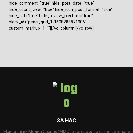
hide_comment="true" hide_post_date="true"
hide_count_view="true" hide_icon_post_format="true"
hide_cat="true" hide_review_piechart="true"
block_id="penci_grid_1-1608288871906"
custom_markup_1=""][/vc_column][/vc_row]
ЗА НАС
Македонски Медиа Сервис (ММС) е трговско друштво основано