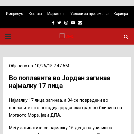
Импресум
Контакт
Маркетинг
Услови за преземање
Кариера
Facebook
Twitter
Instagram
Youtube
Email
PRIMARY
MENU
Објавено на: 10/26/18 7:47 AM
Во поплавите во Јордан загинаа
најмалку 17 лица
Најмалку 17 лица загинаа, а 34 се повредени во
поплавите што погодија јордански град во близина на
Мртвото Море, јави ДПА.
Меѓу загинатите се најмалку 16 деца на училишна