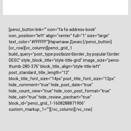
[penci_button link="" icon="fa fa-address-book"
icon_position="left" align="center" full="1" size="large"
text_color="#FFFFFF"]Најчитани Денес [/penci_button]
[vc_row][vc_column][penci_grid_1
build_query="post_type:post|size:6|order_by:popular1|order:
DESC" style_block_title="style-title-grid" image_size="penci-
thumb-280-376" block_title_align="style-title-left"
post_standard_title_length="12"
block_title_font_size="14px" post_title_font_size="12px"
hide_comment="true" hide_post_date="true"
hide_count_view="true" hide_icon_post_format="true"
hide_cat="true" hide_review_piechart="true"
block_id="penci_grid_1-1608288871906"
custom_markup_1=""][/vc_column][/vc_row]