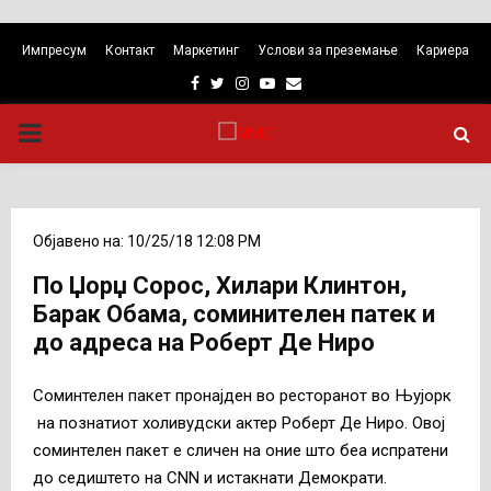
Импресум
Контакт
Маркетинг
Услови за преземање
Кариера
Facebook
Twitter
Instagram
Youtube
Email
PRIMARY
MENU
Објавено на: 10/25/18 12:08 PM
По Џорџ Сорос, Хилари Клинтон,
Барак Обама, соминителен патек и
до адреса на Роберт Де Ниро
Соминтелен пакет пронајден во ресторанот во Њујорк
на познатиот холивудски актер Роберт Де Ниро. Овој
соминтелен пакет е сличен на оние што беа испратени
до седиштето на CNN и истакнати Демократи.