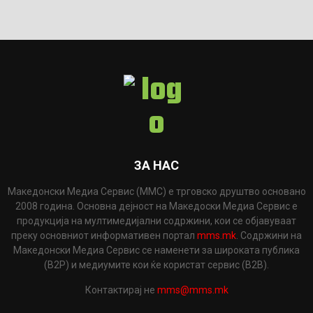
ЗА НАС
Македонски Медиа Сервис (ММС) е трговско друштво основано
2008 година. Основна дејност на Македоски Медиа Сервис е
продукција на мултимедијални содржини, кои се објавуваат
преку основниот информативен портал
mms.mk
. Содржини на
Македонски Медиа Сервис се наменети за широката публика
(B2P) и медиумите кои ќе користат сервис (B2B).
Контактирај не
mms@mms.mk