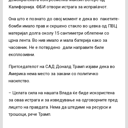
Калифорнија. ФБИ отвори истрага за испраќачот.
Она што е познато до овој момент е дека во пакетите-
бомби имало прав и скршено стакло во цевка од ПВЦ
материјал долга околу 15 сантиметри облепени со
црна лента. Во нив имало и мала батерија како за
часовник. Не е потврдено дали направите биле
експлозивни.
Претседателот на САД Доналд Трамп изјави дека во
Америка нема место за закани со политичко
насилство.
– Целата сила на нашата Влада ќе биде искористена
за оваа истрага и за изведување на одговорните пред
лицето на правдата. Нема да штедиме на ресурси и
трошоци, рече Трамп.