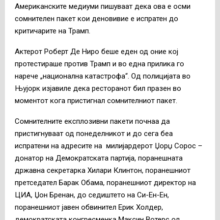
Американските медиуми пишуваат дека ова е осми
сомнителен пакет кои деновивие е испратен до
критичарите на Трамп.
Актерот Роберт Де Ниро беше еден од оние кој
протестираше против Трамп и во една прилика го
нарече „национална катастрофа“. Од полицијата во
Њујорк изјавиле дека ресторанот бил празен во
моментот кога пристигнал сомнителниот пакет.
Сомнителните експлозивни пакети почнаа да
пристигнуваат од понеделникот и до сега беа
испратени на адресите на милијардерот Џорџ Сорос –
донатор на Демократската партија, поранешната
државна секретарка Хилари Клинтон, поранешниот
претседател Барак Обама, поранешниот директор на
ЦИА, Џон Бренан, до седиштето на Си-Ен-Ен,
поранешниот јавен обвинител Ерик Холдер,
демократската конгресменка Максин Вотерс од