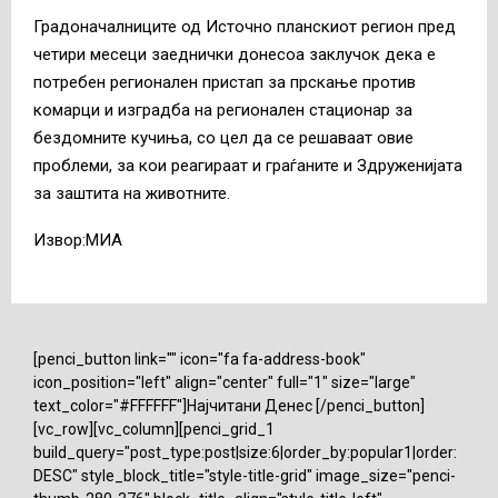
Градоначалниците од Источно планскиот регион пред
четири месеци заеднички донесоа заклучок дека е
потребен регионален пристап за прскање против
комарци и изградба на регионален стационар за
бездомните кучиња, со цел да се решаваат овие
проблеми, за кои реагираат и граѓаните и Здруженијата
за заштита на животните.
Извор:МИА
[penci_button link="" icon="fa fa-address-book"
icon_position="left" align="center" full="1" size="large"
text_color="#FFFFFF"]Најчитани Денес [/penci_button]
[vc_row][vc_column][penci_grid_1
build_query="post_type:post|size:6|order_by:popular1|order:
DESC" style_block_title="style-title-grid" image_size="penci-