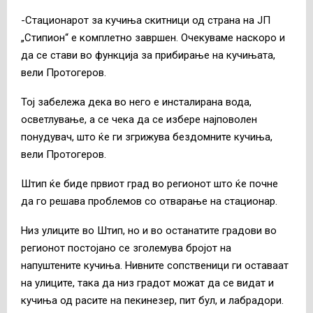
-Стационарот за кучиња скитници од страна на ЈП
„Стипион“ е комплетно завршен. Очекуваме наскоро и
да се стави во функција за прибирање на кучињата,
вели Протогеров.
Тој забележа дека во него е инсталирана вода,
осветлување, а се чека да се избере најповолен
понудувач, што ќе ги згрижува бездомните кучиња,
вели Протогеров.
Штип ќе биде првиот град во регионот што ќе почне
да го решава проблемов со отварање на стационар.
Низ улиците во Штип, но и во останатите градови во
регионот постојано се зголемува бројот на
напуштените кучиња. Нивните сопственици ги оставаат
на улиците, така да низ градот можат да се видат и
кучиња од расите на пекинезер, пит бул, и лабрадори.