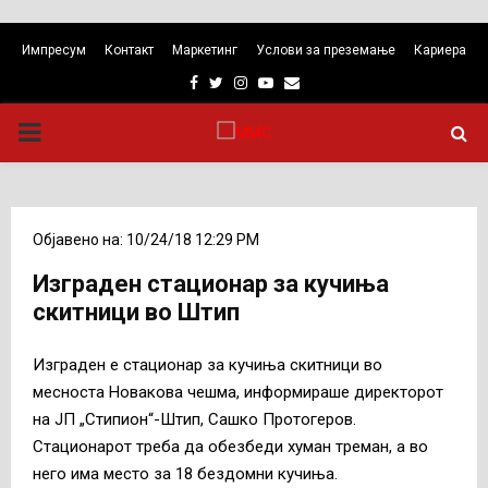
Импресум
Контакт
Маркетинг
Услови за преземање
Кариера
Facebook
Twitter
Instagram
Youtube
Email
PRIMARY
MENU
Објавено на: 10/24/18 12:29 PM
Изграден стационар за кучиња
скитници во Штип
Изграден е стационар за кучиња скитници во
месноста Новакова чешма, информираше директорот
на ЈП „Стипион“-Штип, Сашко Протогеров.
Стационарот треба да обезбеди хуман треман, а во
него има место за 18 бездомни кучиња.