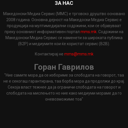
ЗА НАС
Македонски Медиа Сервис (ММС) е трговско друштво основано
2008 година. Основна дејност на Македоски Медиа Сервис е
продукција на мултимедијални содржини, кои се објавуваат
преку основниот информативен портал
mms.mk
. Содржини на
Македонски Медиа Сервис се наменети за широката публика
(B2P) и медиумите кои ќе користат сервис (B2B).
Контактирај не
mms@mms.mk
Горан Гаврилов
"Ние самите мора да се избориме за слободата на говорот, таа
не е секогаш гарантирана, таа борба мора да продолжи до крај.
Секоја власт тежнее да ја ограничи слободата на говорот и
слободата на мислењето но ние како медиуми мораме да го
оневозможиме тоа"