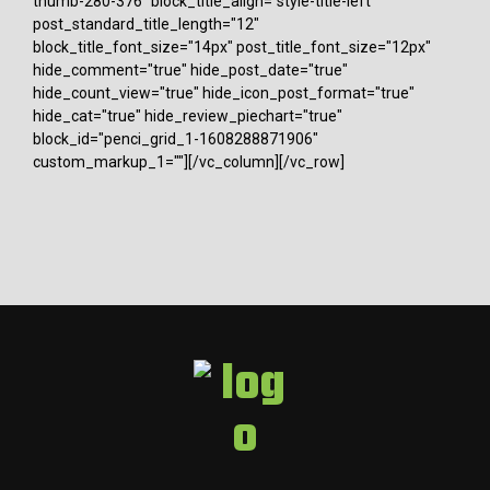
thumb-280-376" block_title_align="style-title-left"
post_standard_title_length="12"
block_title_font_size="14px" post_title_font_size="12px"
hide_comment="true" hide_post_date="true"
hide_count_view="true" hide_icon_post_format="true"
hide_cat="true" hide_review_piechart="true"
block_id="penci_grid_1-1608288871906"
custom_markup_1=""][/vc_column][/vc_row]