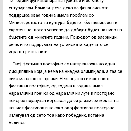
12 години функционира на туркање и со многу
ентузијазам. Ќамили рече дека за финансиската
поддршка оваа година имале проблем со
Министерството за култура, буџетот бил неизвесен и
скратен, но потоа успеале да добијат буџет на ниво на
буџетите од минатите години. Приходот од влезници,
рече, и го подаруваат на установата каде што се
играат претставите.
– Овој фестивал постојано се натпреварува во една
дисциплина која ја нема на ниедна олимпијада, а таа се
вика маратон со пречки. Неверојатно е како овој
фестивал постојано, од година в година, имал
најразлични пречки од најразлични луѓе и постојано
некој се појавувал кој сакал да си ја измери моќта на
нашиот фестивал и некако овој фестивал постојано
излегувал од сето тоа како победник, истакна
Велинов.