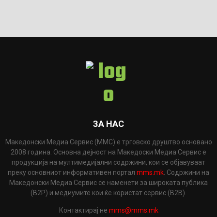
ЗА НАС
Македонски Медиа Сервис (ММС) е трговско друштво основано
2008 година. Основна дејност на Македоски Медиа Сервис е
продукција на мултимедијални содржини, кои се објавуваат
преку основниот информативен портал
mms.mk
. Содржини на
Македонски Медиа Сервис се наменети за широката публика
(B2P) и медиумите кои ќе користат сервис (B2B).
Контактирај не
mms@mms.mk