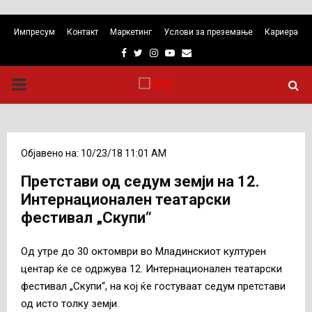
Импресум
Контакт
Маркетинг
Услови за преземање
Кариера
Facebook
Twitter
Instagram
Youtube
Email
PRIMARY
MENU
Објавено на: 10/23/18 11:01 AM
Претстави од седум земји на 12.
Интернационален театарски
фестивал „Скупи“
Од утре до 30 октомври во Младинскиот културен
центар ќе се одржува 12. Интернационален театарски
фестивал „Скупи“, на кој ќе гостуваат седум претстави
од исто толку земји.