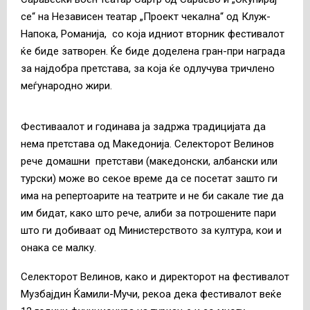
се“ на Независен театар „Проект чекална“ од Клуж-
Напока, Романија, со која идниот вторник фестивалот
ќе биде затворен. Ќе биде доделена гран-при награда
за најдобра претстава, за која ќе одлучува тричлено
меѓународно жири.
Фестиваалот и годинава ја задржа традицијата да
нема претстава од Македонија. Селекторот Велинов
рече домашни претстави (македонски, албански или
турски) може во секое време да се посетат зашто ги
има на репертоарите на театрите и не би сакале тие да
им бидат, како што рече, алиби за потрошените пари
што ги добиваат од Министерството за култура, кои и
онака се малку.
Селекторот Велинов, како и директорот на фестивалот
Музбајдин Ќамили-Мучи, рекоа дека фестивалот веќе