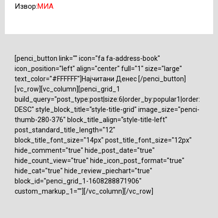
Извор:
МИА
[penci_button link="" icon="fa fa-address-book"
icon_position="left" align="center" full="1" size="large"
text_color="#FFFFFF"]Најчитани Денес [/penci_button]
[vc_row][vc_column][penci_grid_1
build_query="post_type:post|size:6|order_by:popular1|order:
DESC" style_block_title="style-title-grid" image_size="penci-
thumb-280-376" block_title_align="style-title-left"
post_standard_title_length="12"
block_title_font_size="14px" post_title_font_size="12px"
hide_comment="true" hide_post_date="true"
hide_count_view="true" hide_icon_post_format="true"
hide_cat="true" hide_review_piechart="true"
block_id="penci_grid_1-1608288871906"
custom_markup_1=""][/vc_column][/vc_row]