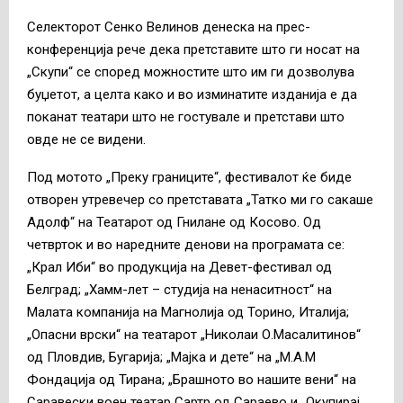
Селекторот Сенко Велинов денеска на прес-
конференција рече дека претставите што ги носат на
„Скупи“ се според можностите што им ги дозволува
буџетот, а целта како и во изминатите изданија е да
поканат театари што не гостувале и претстави што
овде не се видени.
Под мотото „Преку границите“, фестивалот ќе биде
отворен утревечер со претставата „Татко ми го сакаше
Адолф“ на Театарот од Гнилане од Косово. Од
четврток и во наредните денови на програмата се:
„Крал Иби“ во продукција на Девет-фестивал од
Белград; „Хамм-лет – студија на ненаситност“ на
Малата компанија на Магнолија од Торино, Италија;
„Опасни врски“ на театарот „Николаи О.Масалитинов“
од Пловдив, Бугарија; „Мајка и дете“ на „М.А.М
Фондација од Тирана; „Брашното во нашите вени“ на
Саравески воен театар Сартр од Сараево и „Окупирај