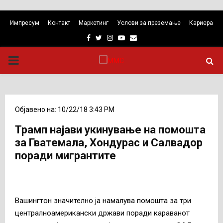
Импресум
Контакт
Маркетинг
Услови за преземање
Кариера
Facebook
Twitter
Instagram
Youtube
Email
PRIMARY
MENU
Објавено на: 10/22/18 3:43 PM
Трамп најави укинување на помошта
за Гватемала, Хондурас и Салвадор
поради мигрантите
Вашингтон значително ја намалува помошта за три
централноамерикански држави поради караванот