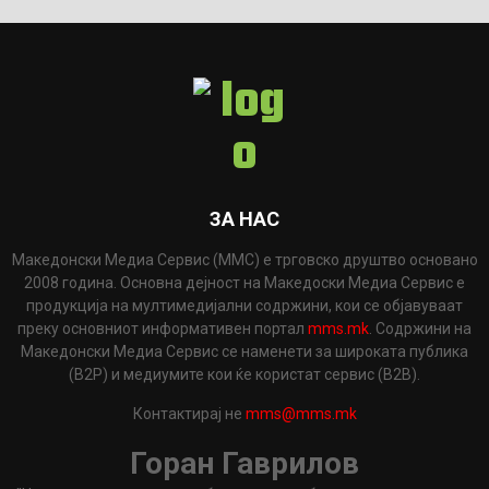
ЗА НАС
Македонски Медиа Сервис (ММС) е трговско друштво основано
2008 година. Основна дејност на Македоски Медиа Сервис е
продукција на мултимедијални содржини, кои се објавуваат
преку основниот информативен портал
mms.mk
. Содржини на
Македонски Медиа Сервис се наменети за широката публика
(B2P) и медиумите кои ќе користат сервис (B2B).
Контактирај не
mms@mms.mk
Горан Гаврилов