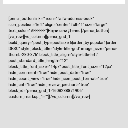
[penci_button link="" icon="fa fa-address-book"
icon_position="left" align="center" full="1" size="large"
text_color="#FFFFFF"]Најчитани Денес [/penci_button]
[vc_row][vc_column][penci_grid_1
build_query="post_type:post|size:6|order_by:popular1|order:
DESC" style_block_title="style-title-grid" image_size="penci-
thumb-280-376" block_title_align="style-title-left"
post_standard_title_length="12"
block_title_font_size="14px" post_title_font_size="12px"
hide_comment="true" hide_post_date="true"
hide_count_view="true" hide_icon_post_format="true"
hide_cat="true" hide_review_piechart="true"
block_id="penci_grid_1-1608288871906"
custom_markup_1=""][/vc_column][/vc_row]