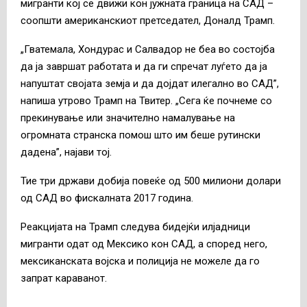
мигранти кој се движи кон јужната граница на САД –
соопшти американскиот претседател, Доналд Трамп.
„Гватемала, Хондурас и Салвадор не беа во состојба
да ја завршат работата и да ги спречат луѓето да ја
напуштат својата земја и да дојдат илегално во САД”,
напиша утрово Трамп на Твитер. „Сега ќе почнеме со
прекинување или значително намалување на
огромната странска помош што им беше рутински
дадена”, најави тој.
Тие три држави добија повеќе од 500 милиони долари
од САД во фискалната 2017 година.
Реакцијата на Трамп следува бидејќи илјадници
мигранти одат од Мексико кон САД, а според него,
мексиканската војска и полиција не можеле да го
запрат караванот.