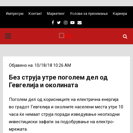
Импресум
Контакт
Маркетинг
Услови за преземање
Кариера
Facebook
Twitter
Instagram
Youtube
Email
PRIMARY
MENU
Објавено на: 10/18/18 10:26 AM
Без струја утре поголем дел од
Гевгелија и околината
Поголем дел од корисниците на електрична енергија
во градот Гевгелија и околните населени места утре 10
часа ќе немаат струја поради изведување неопходни
инвестициски зафати за подобрување на електро-
мрежата.