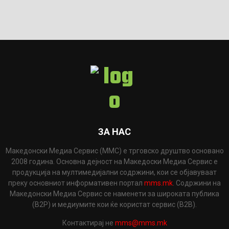
ЗА НАС
Македонски Медиа Сервис (ММС) е трговско друштво основано
2008 година. Основна дејност на Македоски Медиа Сервис е
продукција на мултимедијални содржини, кои се објавуваат
преку основниот информативен портал
mms.mk
. Содржини на
Македонски Медиа Сервис се наменети за широката публика
(B2P) и медиумите кои ќе користат сервис (B2B).
Контактирај не
mms@mms.mk