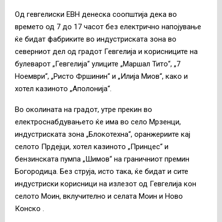
Од гевгелиски ЕВН денеска соопштија дека во
времето од 7 до 17 часот без електрично напојување
ќе бидат фабриките во индустриската зона во
северниот дел од градот Гевгелија и корисниците на
булеварот „Гевгелија“ улиците „Маршал Тито“, „7
Ноември“, „Ристо Фршинин“ и „Илија Миов“, како и
хотел казиното „Аполонија“.
Во околината на градот, утре прекин во
електроснабдувањето ќе има во село Мрзенци,
индустриската зона „Блокотехна“, оранжериите кај
селото Прдејци, хотел казиното „Принцес“ и
бензинската пумпа „Шимов“ на граничниот премин
Богородица. Без струја, исто така, ќе бидат и сите
индустриски корисници на излезот од Гевгелија кон
селото Моин, вклучително и селата Моин и Ново
Конско .