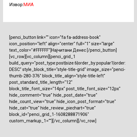
Извор:
МИА
[penci_button link="" icon="fa fa-address-book"
icon_position="left" align="center" full="1" size="large"
text_color="#FFFFFF"]Најчитани Денес [/penci_button]
[vc_row][vc_column][penci_grid_1
build_query="post_type:post|size:6|order_by:popular1|order:
DESC" style_block_title="style-title-grid" image_size="penci-
thumb-280-376" block_title_align="style-title-left"
post_standard_title_length="12"
block_title_font_size="14px" post_title_font_size="12px"
hide_comment="true" hide_post_date="true"
hide_count_view="true" hide_icon_post_format="true"
hide_cat="true" hide_review_piechart="true"
block_id="penci_grid_1-1608288871906"
custom_markup_1=""][/vc_column][/vc_row]