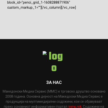
block_id="penci_grid_1-1608288871906"
custom_markup_1=""][/vc_column][/vc_row]
ЗА НАС
Македонски Медиа Сервис (ММС) е трговско друштво основано
2008 година. Основна дејност на Македоски Медиа Сервис е
продукција на мултимедијални содржини, кои се објавуваат
преку основниот информативен портал
mms.mk
. Содржини на