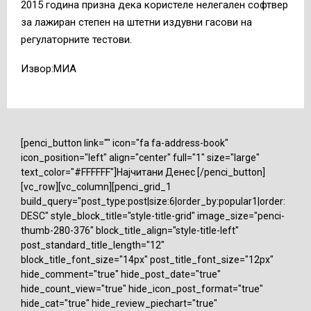
2015 година призна дека користеле нелегален софтвер
за лажиран степен на штетни издувни гасови на
регулаторните тестови.
Извор:МИА
[penci_button link="" icon="fa fa-address-book"
icon_position="left" align="center" full="1" size="large"
text_color="#FFFFFF"]Најчитани Денес [/penci_button]
[vc_row][vc_column][penci_grid_1
build_query="post_type:post|size:6|order_by:popular1|order:
DESC" style_block_title="style-title-grid" image_size="penci-
thumb-280-376" block_title_align="style-title-left"
post_standard_title_length="12"
block_title_font_size="14px" post_title_font_size="12px"
hide_comment="true" hide_post_date="true"
hide_count_view="true" hide_icon_post_format="true"
hide_cat="true" hide_review_piechart="true"