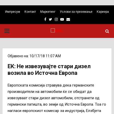
Импресум
Контакт
Маркетинг
Услови за преземање
Кариера
Facebook
Twitter
Instagram
Youtube
Email
PRIMARY
MENU
Објавено на: 10/17/18 11:07 AM
ЕК: Не извезувајте стари дизел
возила во Источна Европа
Европската комисија стравува дека германските
производители на автомобили ќе се обидат да
извезуваат стари дизел автомобили, отстранети од
германски патишта, во земји од Источна Европа. Тоа го
нагласи европскиот комесар за индустрија, Елзбјета