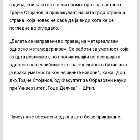
година, кои како што вели промоторот на настанот
Трајче Стојанов ја прикажуваат нашата грда страна и
страна која човек не сака да ја види кога ќе се
погледне во огледало.
„Делата се направени во правец на метареализам
односно метамодернизам. Се работи за уметност која
го црта реализмот, но проникнувајќи во есенцијата
односно во сензибилитетот на човековото битие што
ја враќа уметноста кон нејзините извори“ , кажа Доц.
д-р Трајче Стојанов, од Факултет за Образовни науки
при Универзитет „Гоце Делчев“ – Штип.
Присутните восхитени од она што беше прикажано.