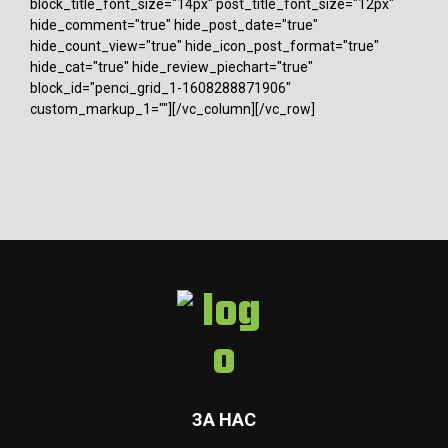
block_title_font_size="14px" post_title_font_size="12px"
hide_comment="true" hide_post_date="true"
hide_count_view="true" hide_icon_post_format="true"
hide_cat="true" hide_review_piechart="true"
block_id="penci_grid_1-1608288871906"
custom_markup_1=""][/vc_column][/vc_row]
ЗА НАС