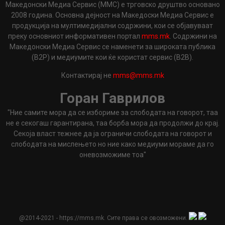
Македонски Медиа Сервис (ММС) е трговско друштво основано
2008 година. Основна дејност на Македоски Медиа Сервис е
продукција на мултимедијални содржини, кои се објавуваат
преку основниот информативен портал
mms.mk
. Содржини на
Македонски Медиа Сервис се наменети за широката публика
(B2P) и медиумите кои ќе користат сервис (B2B).
Контактирај не
mms@mms.mk
Горан Гаврилов
"Ние самите мора да се избориме за слободата на говорот, таа
не е секогаш гарантирана, таа борба мора да продолжи до крај.
Секоја власт тежнее да ја ограничи слободата на говорот и
слободата на мислењето но ние како медиуми мораме да го
оневозможиме тоа"
@2014-2021 - https://mms.mk. Сите права се овозможени.