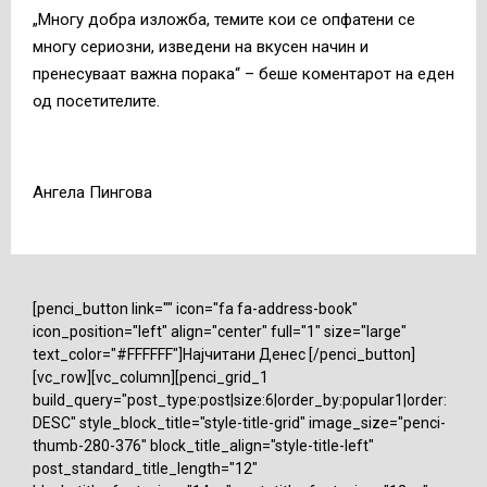
„Многу добра изложба, темите кои се опфатени се
многу сериозни, изведени на вкусен начин и
пренесуваат важна порака“ – беше коментарот на еден
од посетителите.
Ангела Пингова
[penci_button link="" icon="fa fa-address-book"
icon_position="left" align="center" full="1" size="large"
text_color="#FFFFFF"]Најчитани Денес [/penci_button]
[vc_row][vc_column][penci_grid_1
build_query="post_type:post|size:6|order_by:popular1|order:
DESC" style_block_title="style-title-grid" image_size="penci-
thumb-280-376" block_title_align="style-title-left"
post_standard_title_length="12"