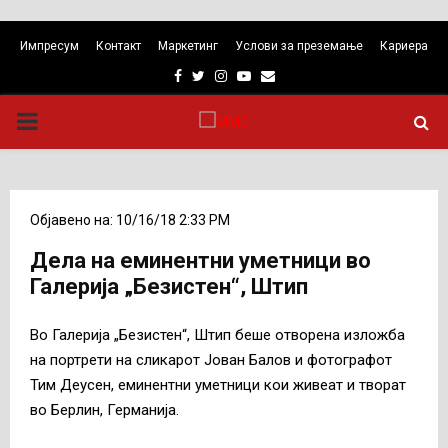
Импресум
Контакт
Маркетинг
Услови за преземање
Кариера
Facebook
Twitter
Instagram
Youtube
Email
PRIMARY
MENU
Објавено на: 10/16/18 2:33 PM
Дела на еминентни уметници во
Галерија „Безистен“, Штип
Во Галерија „Безистен“, Штип беше отворена изложба
на портрети на сликарот Јован Балов и фотографот
Тим Деусен, еминентни уметници кои живеат и творат
во Берлин, Германија.