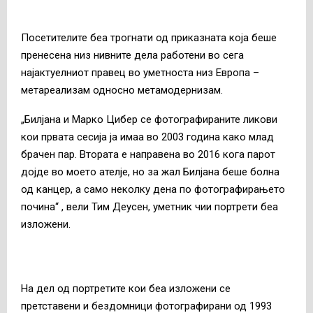
Посетителите беа трогнати од приказната која беше
пренесена низ нивните дела работени во сега
најактуелниот правец во уметноста низ Европа –
метареализам односно метамодернизам.
„Билјана и Марко Цибер се фотографираните ликови
кои првата сесија ја имаа во 2003 година како млад
брачен пар. Втората е направена во 2016 кога парот
дојде во моето ателје, но за жал Билјана беше болна
од канцер, а само неколку дена по фотографирањето
почина“ , вели Тим Деусен, уметник чии портрети беа
изложени.
На дел од портретите кои беа изложени се
претставени и бездомници фотографирани од 1993