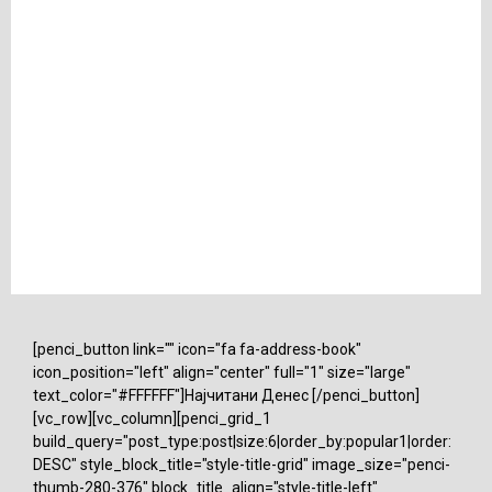
[penci_button link="" icon="fa fa-address-book"
icon_position="left" align="center" full="1" size="large"
text_color="#FFFFFF"]Најчитани Денес [/penci_button]
[vc_row][vc_column][penci_grid_1
build_query="post_type:post|size:6|order_by:popular1|order:
DESC" style_block_title="style-title-grid" image_size="penci-
thumb-280-376" block_title_align="style-title-left"