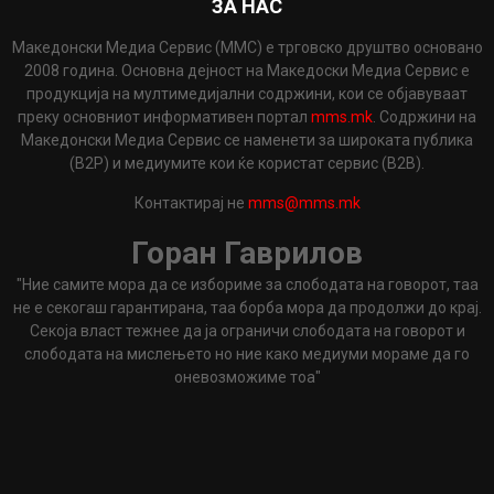
ЗА НАС
Македонски Медиа Сервис (ММС) е трговско друштво основано
2008 година. Основна дејност на Македоски Медиа Сервис е
продукција на мултимедијални содржини, кои се објавуваат
преку основниот информативен портал
mms.mk
. Содржини на
Македонски Медиа Сервис се наменети за широката публика
(B2P) и медиумите кои ќе користат сервис (B2B).
Контактирај не
mms@mms.mk
Горан Гаврилов
"Ние самите мора да се избориме за слободата на говорот, таа
не е секогаш гарантирана, таа борба мора да продолжи до крај.
Секоја власт тежнее да ја ограничи слободата на говорот и
слободата на мислењето но ние како медиуми мораме да го
оневозможиме тоа"