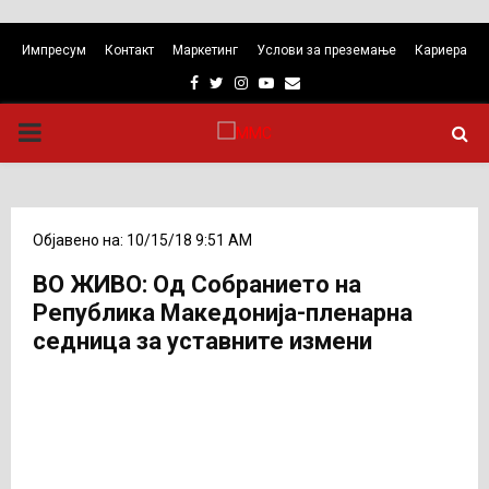
Импресум
Контакт
Маркетинг
Услови за преземање
Кариера
Facebook
Twitter
Instagram
Youtube
Email
PRIMARY
MENU
Објавено на: 10/15/18 9:51 AM
ВО ЖИВО: Од Собранието на
Република Македонија-пленарна
седница за уставните измени