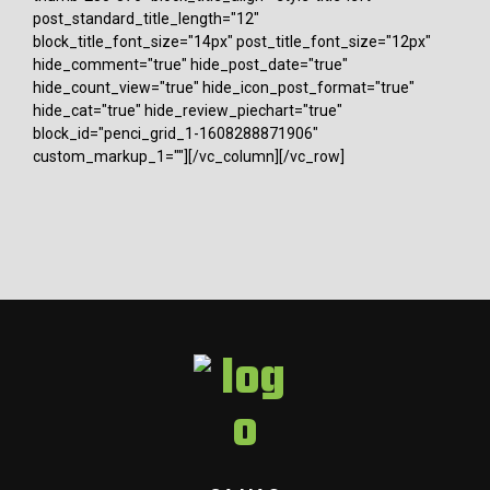
post_standard_title_length="12"
block_title_font_size="14px" post_title_font_size="12px"
hide_comment="true" hide_post_date="true"
hide_count_view="true" hide_icon_post_format="true"
hide_cat="true" hide_review_piechart="true"
block_id="penci_grid_1-1608288871906"
custom_markup_1=""][/vc_column][/vc_row]