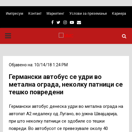
Импресум
Контакт
Маркетинг
Услови за преземање
Кариера
Facebook
Twitter
Instagram
Youtube
Email
PRIMARY
MENU
Објавено на: 10/14/18 1:24 PM
Германски автобус се удри во
метална ограда, неколку патници се
тешко повредени
Германски автобус денеска удри во метална ограда на
автопат А2 недалеку од Лугано, во јужна Швајцарија,
при што неколку патници се здобиле со тешки
повреди. Во автобусот се превезувале околу 40