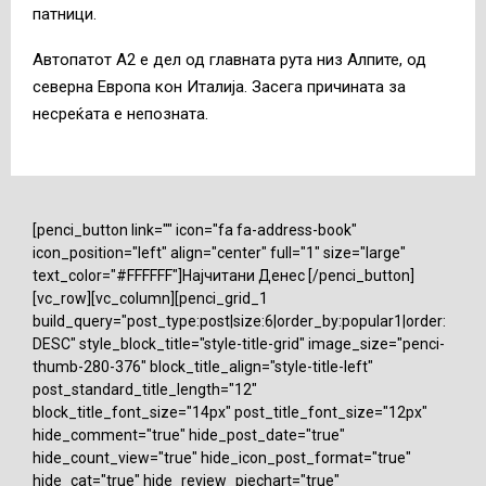
патници.
Автопатот А2 е дел од главната рута низ Алпите, од
северна Европа кон Италија. Засега причината за
несреќата е непозната.
[penci_button link="" icon="fa fa-address-book"
icon_position="left" align="center" full="1" size="large"
text_color="#FFFFFF"]Најчитани Денес [/penci_button]
[vc_row][vc_column][penci_grid_1
build_query="post_type:post|size:6|order_by:popular1|order:
DESC" style_block_title="style-title-grid" image_size="penci-
thumb-280-376" block_title_align="style-title-left"
post_standard_title_length="12"
block_title_font_size="14px" post_title_font_size="12px"
hide_comment="true" hide_post_date="true"
hide_count_view="true" hide_icon_post_format="true"
hide_cat="true" hide_review_piechart="true"