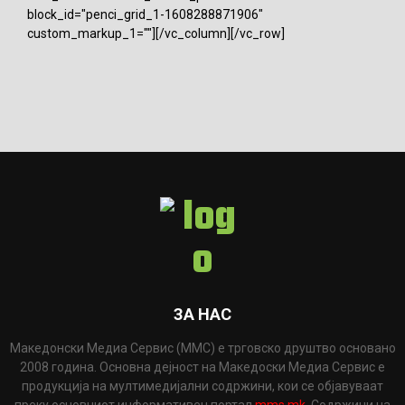
block_id="penci_grid_1-1608288871906"
custom_markup_1=""][/vc_column][/vc_row]
ЗА НАС
Македонски Медиа Сервис (ММС) е трговско друштво основано
2008 година. Основна дејност на Македоски Медиа Сервис е
продукција на мултимедијални содржини, кои се објавуваат
преку основниот информативен портал
mms.mk
. Содржини на