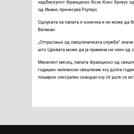
надбискупот Франциско Хозе Кокс Хунеус о
од Икике, пренесува Ројтерс.
Одлуката на папата е конечна и не може да б
Ватикан.
„Отпуштање од свештеничката служба“ значи 
што Црквата може да ја примени на член од 
Минатиот месец, папата Франциско од свешт
годишен чилеански свештеник кој долги годин
поширок сексуален скандал кој сѐ уште се ис