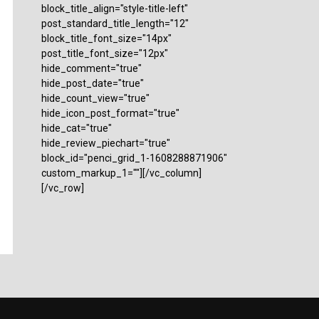
block_title_align="style-title-left"
post_standard_title_length="12"
block_title_font_size="14px"
post_title_font_size="12px"
hide_comment="true"
hide_post_date="true"
hide_count_view="true"
hide_icon_post_format="true"
hide_cat="true"
hide_review_piechart="true"
block_id="penci_grid_1-1608288871906"
custom_markup_1=""][/vc_column]
[/vc_row]