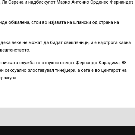
д Ла Серена и надбискупот Марко Антонио Орденес Фернандез
иде обжалена, стои во изјавата на шпански од страна на
дека веќе не можат да бидат свештеници, и е најстрога казна
свештенството.
еничката служба го отпушти отецот Фернандо Карадима, 88-
и сексуално злоставувал тинејџери, а сега е во центарот на
тражува.