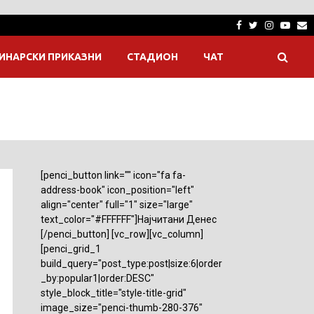
Facebook
Twitter
Instagra
Yout
E
ИНАРСКИ ПРИКАЗНИ
СТАДИОН
ЧАТ
[penci_button link="" icon="fa fa-
address-book" icon_position="left"
align="center" full="1" size="large"
text_color="#FFFFFF"]Најчитани Денес
[/penci_button] [vc_row][vc_column]
[penci_grid_1
build_query="post_type:post|size:6|order
_by:popular1|order:DESC"
style_block_title="style-title-grid"
image_size="penci-thumb-280-376"