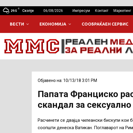
C
Скопје
06/08/2026
Импресум
Контакт
Маркетинг
29.5
ВЕСТИ
ЕКОНОМИЈА
СООБРАЌАЕН СЕРВИС
Објавено на: 10/13/18 3:01 PM
Папата Франциско ра
скандал за сексуалн
Расчинети се двајца чилеански бискупи кои 
соопшти денеска Ватикан. Поглаварот на Рим