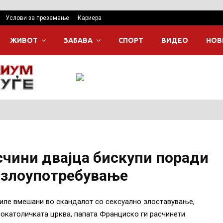
Услови за преземање
Кариера
ЖИВОТ
ЗАБАВА
СПОРТ
ВИДЕО
НОВ
счини двајца бискупи поради
о злоупотребување
биле вмешани во скандалот со сексуално злоставување,
окатоличката црква, папата Франциско ги расчинети