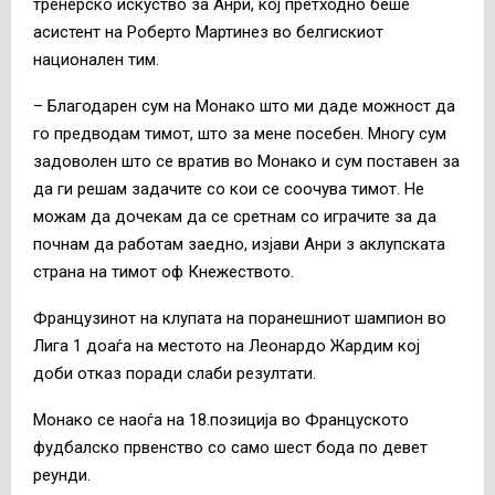
тренерско искуство за Анри, кој претходно беше
асистент на Роберто Мартинез во белгискиот
национален тим.
– Благодарен сум на Монако што ми даде можност да
го предводам тимот, што за мене посебен. Многу сум
задоволен што се вратив во Монако и сум поставен за
да ги решам задачите со кои се соочува тимот.
Не
можам да дочекам да се сретнам со играчите за да
почнам да работам заедно, изјави Анри з аклупската
страна на тимот оф Кнежеството.
Французинот на клупата на поранешниот шампион во
Лига 1 доаѓа на местото на Леонардо Жардим кој
доби отказ поради слаби резултати.
Монако се наоѓа на 18.позиција во Француското
фудбалско првенство со само шест бода по девет
реунди.