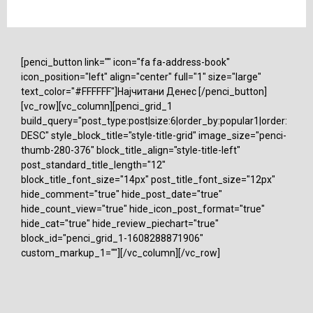
[penci_button link="" icon="fa fa-address-book"
icon_position="left" align="center" full="1" size="large"
text_color="#FFFFFF"]Најчитани Денес [/penci_button]
[vc_row][vc_column][penci_grid_1
build_query="post_type:post|size:6|order_by:popular1|order:
DESC" style_block_title="style-title-grid" image_size="penci-
thumb-280-376" block_title_align="style-title-left"
post_standard_title_length="12"
block_title_font_size="14px" post_title_font_size="12px"
hide_comment="true" hide_post_date="true"
hide_count_view="true" hide_icon_post_format="true"
hide_cat="true" hide_review_piechart="true"
block_id="penci_grid_1-1608288871906"
custom_markup_1=""][/vc_column][/vc_row]