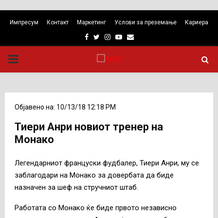
Импресум
Контакт
Маркетинг
Услови за преземање
Кариера
Facebook
Twitter
Instagram
Youtube
Email
PRIMARY
MENU
Објавено на: 10/13/18 12:18 PM
Тиери Анри новиот тренер на
Монако
Легендарниот француски фудбалер, Тиери Анри, му се
заблагодари на Монако за довербата да биде
назначен за шеф на стручниот штаб.
Работата со Монако ќе биде првото независно