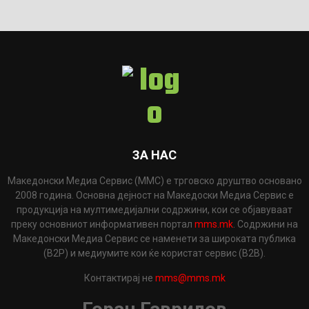
ЗА НАС
Македонски Медиа Сервис (ММС) е трговско друштво основано
2008 година. Основна дејност на Македоски Медиа Сервис е
продукција на мултимедијални содржини, кои се објавуваат
преку основниот информативен портал
mms.mk
. Содржини на
Македонски Медиа Сервис се наменети за широката публика
(B2P) и медиумите кои ќе користат сервис (B2B).
Контактирај не
mms@mms.mk