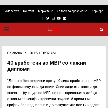
Импресум
Контакт
Маркетинг
Услови за преземање
Кариера
Facebook
Twitter
Instagram
Youtube
Email
PRIMARY
MENU
Објавено на: 10/12/18 8:32 AM
40 вработени во МВР со лажни
дипломи
“До сега беа откриени преку 40 лица вработени во МВР
со фалсификувани дипломи. Овие лице стигнале и до
значајна функција во МВР, но по откривањето добија
отказни решенија и кривични пријави. А кривични
пријави беа поднесени и до факултетите кои ги издале