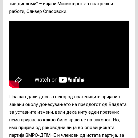
тие дипломи” – изјави Министерот за внатрешни
работи, Оливер Спасовски.
Прашан дали досега некој од пратениците пријавил
закани околу донесувањето на предлогот од Владата
за уставните измени, вели дека ниту еден пратеник
нема пријавено какво било кршење на законот. Но,
има пријави од раководни лица во опозициската
партија ВМРО-ДПМНЕ и членови од истата партија, за