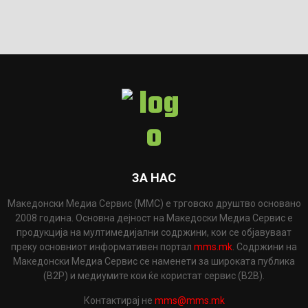
ЗА НАС
Македонски Медиа Сервис (ММС) е трговско друштво основано
2008 година. Основна дејност на Македоски Медиа Сервис е
продукција на мултимедијални содржини, кои се објавуваат
преку основниот информативен портал
mms.mk
. Содржини на
Македонски Медиа Сервис се наменети за широката публика
(B2P) и медиумите кои ќе користат сервис (B2B).
Контактирај не
mms@mms.mk