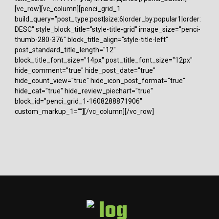
[vc_row][vc_column][penci_grid_1
build_query="post_type:post|size:6|order_by:popular1|order:
DESC" style_block_title="style-title-grid" image_size="penci-
thumb-280-376" block_title_align="style-title-left"
post_standard_title_length="12"
block_title_font_size="14px" post_title_font_size="12px"
hide_comment="true" hide_post_date="true"
hide_count_view="true" hide_icon_post_format="true"
hide_cat="true" hide_review_piechart="true"
block_id="penci_grid_1-1608288871906"
custom_markup_1=""][/vc_column][/vc_row]