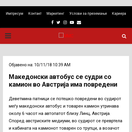
Импресум
Контакт
Маркетинг
Услови за преземање
Кариера
Facebook
Twitter
Instagram
Youtube
Email
PRIMARY
MENU
Објавено на: 10/11/18 10:39 AM
Македонски автобус се судри со
камион во Австрија има повредени
Деветмина патници се потешко повредени во судирот
меѓу македонски автобус и товарен камион утринава
околу 6 часот на автопатот близу Линц, Австрија.
Според австриските медиуми, во судирот се превртела
и кабината на камионот товарен со трупци, а возачот