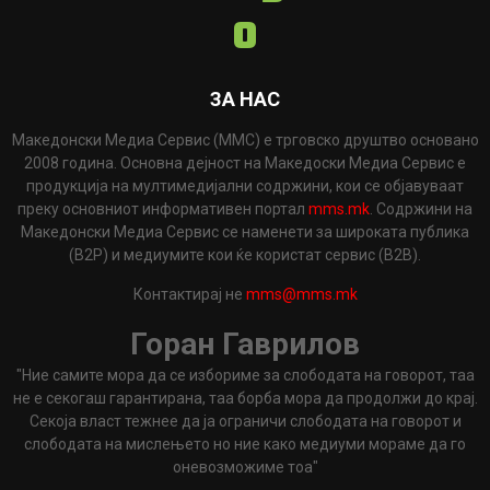
ЗА НАС
Македонски Медиа Сервис (ММС) е трговско друштво основано
2008 година. Основна дејност на Македоски Медиа Сервис е
продукција на мултимедијални содржини, кои се објавуваат
преку основниот информативен портал
mms.mk
. Содржини на
Македонски Медиа Сервис се наменети за широката публика
(B2P) и медиумите кои ќе користат сервис (B2B).
Контактирај не
mms@mms.mk
Горан Гаврилов
"Ние самите мора да се избориме за слободата на говорот, таа
не е секогаш гарантирана, таа борба мора да продолжи до крај.
Секоја власт тежнее да ја ограничи слободата на говорот и
слободата на мислењето но ние како медиуми мораме да го
оневозможиме тоа"