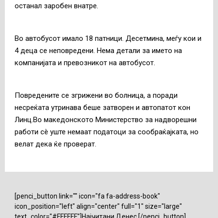
останал заробен внатре.
Во автобусот имало 18 патници. Десетмина, меѓу кои и
4 деца се неповредени. Нема детали за името на
компанијата и превозникот на автобусот.
Повредените се згрижени во болница, а поради
несреќата утринава беше затворен и автопатот кон
Линц.Во македонското Министерство за надворешни
работи сè уште немаат податоци за сообраќајката, но
велат дека ќе проверат.
[penci_button link="" icon="fa fa-address-book"
icon_position="left" align="center" full="1" size="large"
text_color="#FFFFFF"]Најчитани Денес [/penci_button]