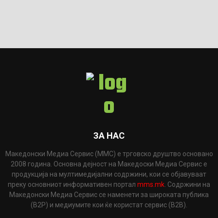
ЗА НАС
Македонски Медиа Сервис (ММС) е трговско друштво основано
2008 година. Основна дејност на Македоски Медиа Сервис е
продукција на мултимедијални содржини, кои се објавуваат
преку основниот информативен портал
mms.mk
. Содржини на
Македонски Медиа Сервис се наменети за широката публика
(B2P) и медиумите кои ќе користат сервис (B2B).