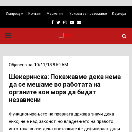
Импресум
Контакт
Маркетинг
Услови за преземање
Кариера
Facebook
Twitter
Instagram
Youtube
Email
PRIMARY
MENU
Објавено на: 10/11/18 8:59 AM
Шекеринска: Покажавме дека нема
да се мешаме во работата на
органите кои мора да бидат
независни
Функционирањето на правната држава значи дека
никој не е над законот, но владеењето на правото
исто така значи дека постапките ќе дефинираат дали