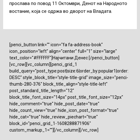
прослава по повод 11 Октомври, Денот на Народното
востание, која се одржа во дворот на Владата.
[penci_button link="" icon="fa fa-address-book"
icon_position="left" align="center" full="1" size="large"
text_color="#FFFFFF"]Најчитани Денес [/penci_button]
[vc_row][vc_column][penci_grid_1
build_query="post_type:post|size:6|order_by:popular1|order:
DESC" style_block_title="style-title-grid" image_size="penci-
thumb-280-376" block_title_align="style-title-left"
post_standard_title_length="12"
block_title_font_size="14px" post_title_font_size="12px"
hide_comment="true" hide_post_date="true"
hide_count_view="true" hide_icon_post_format="true"
hide_cat="true" hide_review_piechart="true"
block_id="penci_grid_1-1608288871906"
custom_markup_1=""][/vc_column][/vc_row]