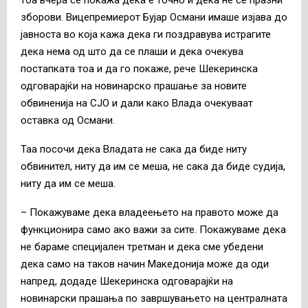
зборови. Вицепремиерот Бујар Османи имаше изјава до
јавноста во која кажа дека ги поздравува истрагите
дека нема од што да се плаши и дека очекува
постапката тоа и да го покаже, рече Шекеринска
одговарајќи на новинарско прашање за новите
обвиненија на СЈО и дали како Влада очекуваат
оставка од Османи.
Таа посочи дека Владата не сака да биде ниту
обвинител, ниту да им се меша, не сака да биде судија,
ниту да им се меша.
– Покажуваме дека владеењето на правото може да
функционира само ако важи за сите. Покажуваме дека
не бараме специјален третман и дека сме убедени
дека само на таков начин Македонија може да оди
напред, додаде Шекеринска одговарајќи на
новинарски прашања по завршувањето на централната