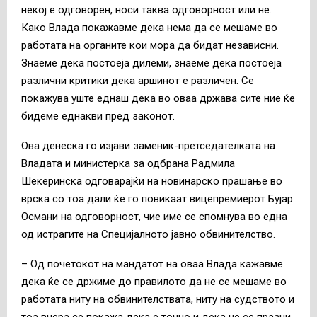
некој е одговорен, носи таква одговорност или не.
Како Влада покажавме дека нема да се мешаме во
работата на органите кои мора да бидат независни.
Знаеме дека постоеја дилеми, знаеме дека постоеја
различни критики дека аршинот е различен. Се
покажува уште еднаш дека во оваа држава сите ние ќе
бидеме еднакви пред законот.
Ова денеска го изјави заменик-претседателката на
Владата и министерка за одбрана Радмила
Шекеринска одговарајќи на новинарско прашање во
врска со тоа дали ќе го повикаат вицепремиерот Бујар
Османи на одговорност, чие име се спомнува во една
од истрагите на Специјалното јавно обвинителство.
– Од почетокот на мандатот на оваа Влада кажавме
дека ќе се држиме до правилото да не се мешаме во
работата ниту на обвинителствата, ниту на судството и
тоа вчера се покажа дека е точно и дека не се празни