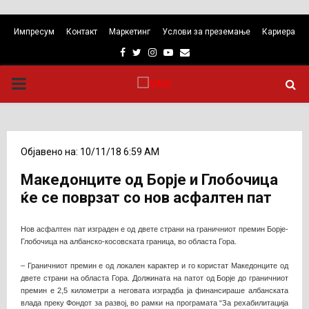
Импресум
Контакт
Маркетинг
Услови за преземање
Кариера
Facebook
Twitter
Instagram
Youtube
Email
PRIMARY
MENU
Објавено на: 10/11/18 6:59 AM
Македонците од Борје и Глобочица
ќе се поврзат со нов асфалтен пат
Нов асфалтен пат изграден е од двете страни на граничниот премин Борје-
Глобочица на албанско-косовската граница, во областа Гора.
– Граничниот премин е од локален карактер и го користат Македонците од
двете страни на областа Гора. Должината на патот од Борје до граничниот
премин е 2,5 километри а неговата изградба ја финансираше албанската
влада преку Фондот за развој, во рамки на програмата “За рехабилитација