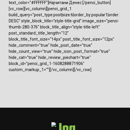
text_color="#FFFFFF"]Најчитани Денес [/penci_button]
[vc_row][vc_column][penci_grid_1
build_query="post_type:post|size:6|order_by:popular1|order:
DESC" style_block_title="style-title-grid" image_size="penci-
thumb-280-376" block_title_align="style-title-left"
post_standard_title_length="12"
block_title_font_size="14px" post_title_font_size="12px"
hide_comment="true" hide_post_date="true"
hide_count_view="true" hide_icon_post_format="true"
hide_cat="true" hide_review_piechart="true"
block_id="penci_grid_1-1608288871906"
custom_markup_1=""][/vc_column][/vc_row]