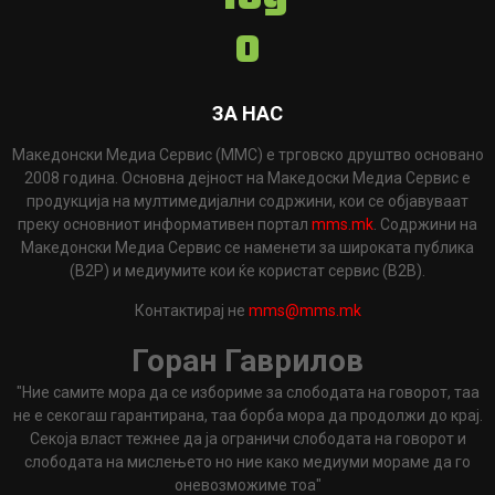
ЗА НАС
Македонски Медиа Сервис (ММС) е трговско друштво основано
2008 година. Основна дејност на Македоски Медиа Сервис е
продукција на мултимедијални содржини, кои се објавуваат
преку основниот информативен портал
mms.mk
. Содржини на
Македонски Медиа Сервис се наменети за широката публика
(B2P) и медиумите кои ќе користат сервис (B2B).
Контактирај не
mms@mms.mk
Горан Гаврилов
"Ние самите мора да се избориме за слободата на говорот, таа
не е секогаш гарантирана, таа борба мора да продолжи до крај.
Секоја власт тежнее да ја ограничи слободата на говорот и
слободата на мислењето но ние како медиуми мораме да го
оневозможиме тоа"