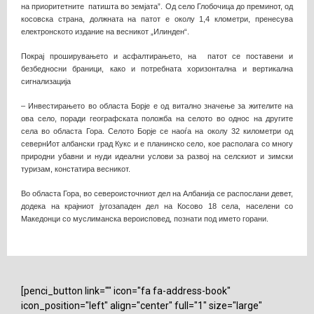
на приоритетните патишта во земјата”. Од село Глобочица до преминот, од
косовска страна, должната на патот е околу 1,4 клометри, пренесува
електронското издание на весникот „Илинден“.
Покрај проширувањето и асфалтирањето, на патот се поставени и
безбедносни браници, како и потребната хоризонтална и вертикална
сигнализација
– Инвестирањето во областа Борје е од витално значење за жителите на
ова село, поради географската положба на селото во однос на другите
села во областа Гора. Селото Борје се наоѓа на околу 32 километри од
севернИот албански град Кукс и е планинско село, кое располага со многу
природни убавни и нуди идеални услови за развој на селскиот и зимски
туризам, констатира весникот.
Во областа Гора, во североисточниот дел на Албанија се распослани девет,
додека на крајниот југозападен дел на Косово 18 села, населени со
Македонци со муслиманска вероисповед, познати под името горани.
[penci_button link="" icon="fa fa-address-book"
icon_position="left" align="center" full="1" size="large"