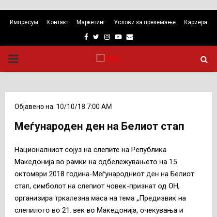
Импресум
Контакт
Маркетинг
Услови за преземање
Кариера
Facebook
Twitter
Instagram
Youtube
Email
PRIMARY
MENU
Објавено на: 10/10/18 7:00 AM
Меѓународен ден на Белиот стап
Националниот сојуз на слепите на Република
Македонија во рамки на одбележувањето
на 15
октомври 2018 година-Меѓународниот ден на Белиот
стап, симболот на слепиот човек-признат од ОН,
организира тркалезна маса на тема „Предизвик на
слепилото во 21. век во Македонија, очекувања и