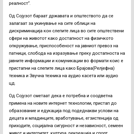
реалност“.
Од Сојузот бараат државата и општеството да се
залагаат за укинување на сите облици на
дискриминација кон слепите лица во сите општествени
сфери на животот како достапност на физичкото
опкружување, приспособеност на јавниот превоз на
патници, слобода на изразување преку достапноста на
јавните информации и комуникации во формати коис е
пристапни на слепите лица како Брајова(Релјефна)
техника и Звучна техника на аудио касета или аудио
цд.
Од Сојузот сметаат дека е потребна и соодветна
примена на новите интернет технологии, пристап до
образование и едукација под подеднакви услови на
децата и младинците, вработување, егзистенција од
приходите, социјална сигурност и независност, семеен
живот и интегритет, култура, рекреација и спорт,