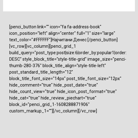
[penci_button link="" icon="fa fa-address-book"
icon_position="left" align="center" full="1" size="large"
text_color="#FFFFFF"]Најчитани Денес [/penci_button]
[vc_row][vc_column][penci_grid_1
build_query="post_type:post|size:6|order_by:popular1|order:
DESC" style_block_title="style-title-grid" image_size="penci-
thumb-280-376" block_title_align="style-title-left"
post_standard_title_length="12"
block_title_font_size="14px" post_title_font_size="12px"
hide_comment="true" hide_post_date="true"
hide_count_view="true" hide_icon_post_format="true"
hide_cat="true" hide_review_piechart="true"
block_id="penci_grid_1-1608288871906"
custom_markup_1=""][/vc_column][/vc_row]