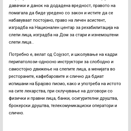
давачки и данок на додадена вредност, правото на
помагала да биде уредено со закон и истите да се
набавуваат постојано, право на личен асистент,
изградба на Национален центар за рехабилитација на
слепи лица, изградба на Дом за стари и изнемоштени
слепи лица…
Потребно е, велат од Сојузот, и школување на кадри
перипатолози-односно инструктори за слободно и
самостојно движење на слепите лица, а менијата во
рестораните, кафебаровите и слично да бдиат
испишани на Брајово писмо, како и употреба на истото
на сите лекарства, при склучување на договори со
физички и правни лица, банки, осигурителни друштва,
брокерски друштва, телекомуникациски оператори и
слично.