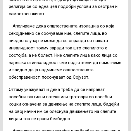
религија се со една цел подобри услови за сестран и
самостоен живот.
– Апелираме дека општествената изолација со која
секојдневно се соочуваме ние, слепите лица, во
ниедно случај не може да се оправда со нашата
инвалидност токму заради тоа што слепилото е
состојба, а не болест. Ние слепите лица како лица со
најтешката инвалидност сме подготвени да помогнеме
и заедно да ја надминеме општествената
обесправеност, посочуваат од Сојузот.
Оттаму укажуваат и дека треба да се направат
посебни тактилни патеки или тротоари со посебни
коцки означени за движење на слепите лица, бидејќи
на овој начин им се олеснува движењето на слепите
лица и тоа се прави безбедно.
– Апелираме за посамостојно и побезбедно движење