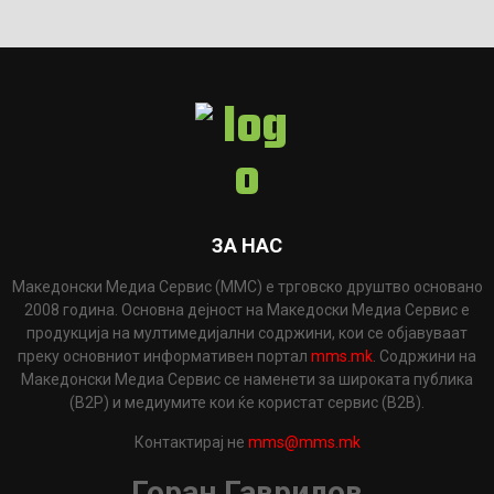
ЗА НАС
Македонски Медиа Сервис (ММС) е трговско друштво основано
2008 година. Основна дејност на Македоски Медиа Сервис е
продукција на мултимедијални содржини, кои се објавуваат
преку основниот информативен портал
mms.mk
. Содржини на
Македонски Медиа Сервис се наменети за широката публика
(B2P) и медиумите кои ќе користат сервис (B2B).
Контактирај не
mms@mms.mk
Горан Гаврилов