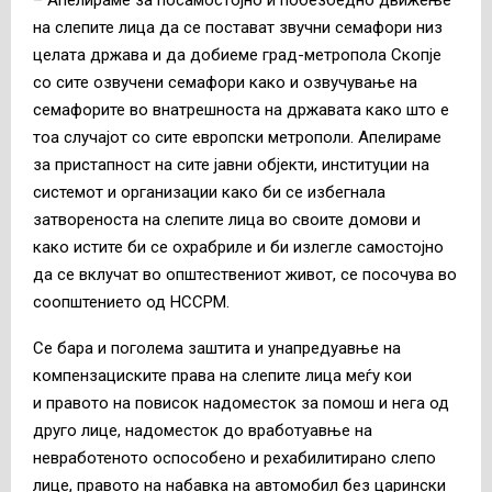
на слепите лица да се постават звучни семафори низ
целата држава и да добиеме град-метропола Скопје
со сите озвучени семафори како и озвучување на
семафорите во внатрешноста на државата како што е
тоа случајот со сите европски метрополи. Апелираме
за пристапност на сите јавни објекти, институции на
системот и организации како би се избегнала
затвореноста на слепите лица во своите домови и
како истите би се охрабриле и би излегле самостојно
да се вклучат во општествениот живот, се посочува во
соопштението од НССРМ.
Се бара и поголема заштита и унапредуавње на
компензациските права на слепите лица меѓу кои
и правото на повисок надоместок за помош и нега од
друго лице, надоместок до вработуавње на
невработеното оспособено и рехабилитирано слепо
лице, правото на набавка на автомобил без царински