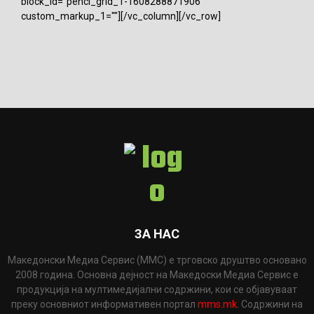
block_id="penci_grid_1-1608288871906"
custom_markup_1=""][/vc_column][/vc_row]
ЗА НАС
Македонски Медиа Сервис (ММС) е трговско друштво основано
2008 година. Основна дејност на Македоски Медиа Сервис е
продукција на мултимедијални содржини, кои се објавуваат
преку основниот информативен портал
mms.mk
. Содржини на