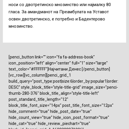
носи со двотретинско мнозинство или најмалку 80
гласа. За амандманот на Преамбулата на Уставот
освен двотретинско, е потребно и Бадентерово
мнозинство.
[penci_button link="" icon="fa fa-address-book"
icon_position="left" align="center" full="1" size="large"
text_color="#FFFFFF"]Најчитани Денес [/penci_button]
[vc_row][vc_column][penci_grid_1
build_query="post_type:post|size:6|order_by:popular1|order:
DESC" style_block_title="style-title-grid" image_size="penci-
thumb-280-376" block_title_align="style-title-left"
post_standard_title_length="12"
block_title_font_size="14px" post_title_font_size="12px"
hide_comment="true" hide_post_date="true"
hide_count_view="true" hide_icon_post_format="true"
hide_cat="true" hide_review_piechart="true"