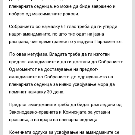
пленарната седница, но може да биде завршено и
побрзо од максималните рокови.
Собранието со најмалку 61 глас треба да ги утврди
нацрт-амандманите, по што тие одат на јавна
расправа, чие времетраење го утврдува Парламентот.
По оваа меѓуфаза, Владата треба да ги изготви
предлог-амандманите и да ги достави до Собранието.
Од моментот на доставување на предлог-
амандманите во Собранието до одржувањето на
пленарната седница за нивно усвојување мора да
поминат најмалку 30 дена.
Предлог амандманите треба да бидат разгледани од
Законодавно-правната и Комисијата за уставни
прашања, а на крај и на пленарна седница.
Конечната одлука за усвојување на амандманите се