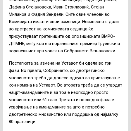
Дафина Стојановска, Иван Стоилковиќ, Стојан
Миланов и Фадил Зендели. Сите овие членови во
Комисијата имаат и свои заменици. Неизвесно е дали
во претресот на комисиската седница ќе
присуствуваат пратениците од опозициската ВМРО-
ДПМНЕ, меѓу кои е и поранешниот премиер Груевски и
поранешниот прв човек на Собранието Вељановски.
Постапката за измена на Уставот би одела во три
фази. Во првата, Собранието, со двотретинско
мнозинство треба да донесе одлука за пристапување
кон измена на Уставот. Во втората треба да се утврдат
нацрт-амандманите и за тоа е неопходно просто
мнозинство или 61 глас. Третата и последна фаза е
усвојување на амандманите за што е потребно
двотретинско мнозинство или поддршка од најмалку
80 пратеници.