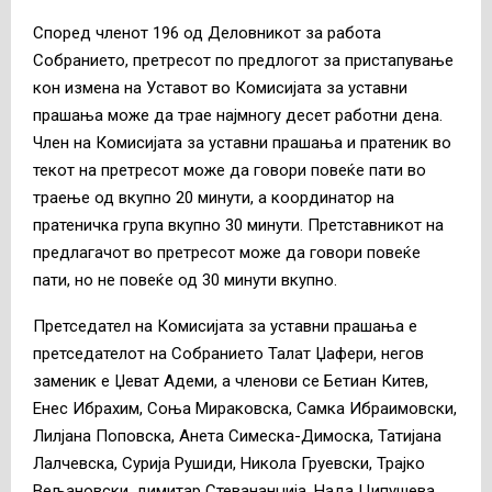
Според членот 196 од Деловникот за работа
Собранието, претресот по предлогот за пристапување
кон измена на Уставот во Комисијата за уставни
прашања може да трае најмногу десет работни дена.
Член на Комисијата за уставни прашања и пратеник во
текот на претресот може да говори повеќе пати во
траење од вкупно 20 минути, а координатор на
пратеничка група вкупно 30 минути. Претставникот на
предлагачот во претресот може да говори повеќе
пати, но не повеќе од 30 минути вкупно.
Претседател на Комисијата за уставни прашања е
претседателот на Собранието Талат Џафери, негов
заменик е Џеват Адеми, а членови се Бетиан Китев,
Енес Ибрахим, Соња Мираковска, Самка Ибраимовски,
Лилјана Поповска, Анета Симеска-Димоска, Татијана
Лалчевска, Сурија Рушиди, Никола Груевски, Трајко
Вељановски, димитар Стевананџија, Нада Ципушева,