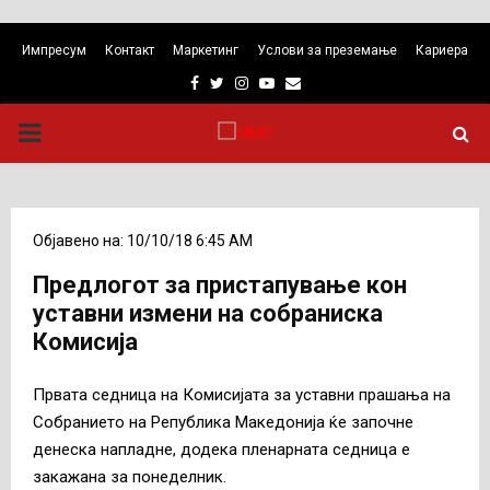
Импресум
Контакт
Маркетинг
Услови за преземање
Кариера
Facebook
Twitter
Instagram
Youtube
Email
PRIMARY
MENU
Објавено на: 10/10/18 6:45 AM
Предлогот за пристапување кон
уставни измени на собраниска
Комисија
Првата седница на Комисијата за уставни прашања на
Собранието на Република Македонија ќе започне
денеска напладне, додека пленарната седница е
закажана за понеделник.