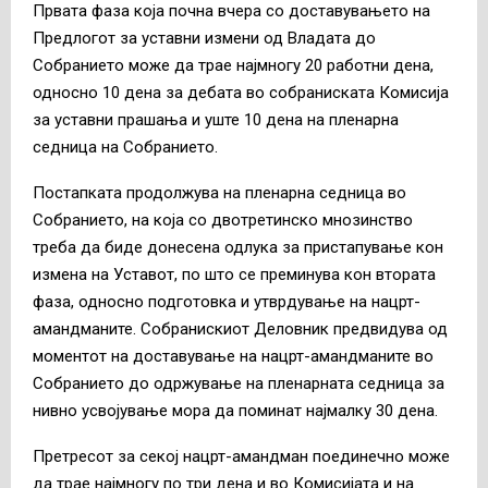
Првата фаза која почна вчера со доставувањето на
Предлогот за уставни измени од Владата до
Собранието може да трае најмногу 20 работни дена,
односно 10 дена за дебата во собраниската Комисија
за уставни прашања и уште 10 дена на пленарна
седница на Собранието.
Постапката продолжува на пленарна седница во
Собранието, на која со двотретинско мнозинство
треба да биде донесена одлука за пристапување кон
измена на Уставот, по што се преминува кон втората
фаза, односно подготовка и утврдување на нацрт-
амандманите. Собранискиот Деловник предвидува од
моментот на доставување на нацрт-амандманите во
Собранието до одржување на пленарната седница за
нивно усвојување мора да поминат најмалку 30 дена.
Претресот за секој нацрт-амандман поединечно може
да трае најмногу по три дена и во Комисијата и на