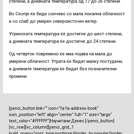
степени, а дневната температура од 17 до 26 степени.
Во Скопје ќе биде сончево со мала локална облачност
и со слаб до умерен североисточен ветер.
Утринската температура ќе достигне до шест степени,
а дневната температура ќе достигне до 24 степени.
Од четврток повремено ќе има појава на мала до
умерена облачност. Утрата ќе бидат малку постудени,
а дневните температури ќе бидат без позначителни
промени.
[penci_button link="" icon="fa fa-address-book"
icon_position="left" align="center" full="1" size="large"
text_color="#FFFFFF"]Најчитани Денес [/penci_button]
[vc_row][vc_column][penci_grid_1
build_query="post_type:post|size:6|order_by:popular1|order: