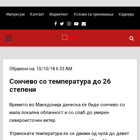
Импресум
Контакт
Маркетинг
Услови за преземање
Кариера
Facebook
Twitter
Instagram
Youtube
Email
PRIMARY
MENU
Објавено на: 10/10/18 6:33 AM
Сончево со температура до 26
степени
Времето во Македонија денеска ќе биде сончево со
мала локална облачност и со слаб до умерен
североисточен ветер.
Утринската температура ќе се движи од нула до девет