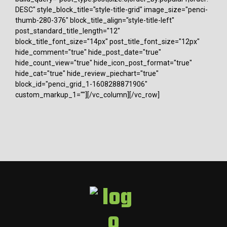
DESC" style_block_title="style-title-grid" image_size="penci-
thumb-280-376" block_title_align="style-title-left"
post_standard_title_length="12"
block_title_font_size="14px" post_title_font_size="12px"
hide_comment="true" hide_post_date="true"
hide_count_view="true" hide_icon_post_format="true"
hide_cat="true" hide_review_piechart="true"
block_id="penci_grid_1-1608288871906"
custom_markup_1=""][/vc_column][/vc_row]