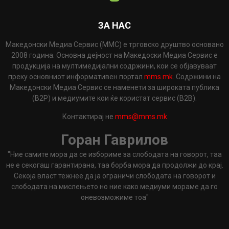
ЗА НАС
Македонски Медиа Сервис (ММС) е трговско друштво основано
2008 година. Основна дејност на Македоски Медиа Сервис е
продукција на мултимедијални содржини, кои се објавуваат
преку основниот информативен портал
mms.mk
. Содржини на
Македонски Медиа Сервис се наменети за широката публика
(B2P) и медиумите кои ќе користат сервис (B2B).
Контактирај не
mms@mms.mk
Горан Гаврилов
"Ние самите мора да се избориме за слободата на говорот, таа
не е секогаш гарантирана, таа борба мора да продолжи до крај.
Секоја власт тежнее да ја ограничи слободата на говорот и
слободата на мислењето но ние како медиуми мораме да го
оневозможиме тоа"