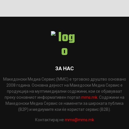
ЗА НАС
Македонски Медиа Сервис (ММС) е трговско друштво основано
2008 година. Основна дејност на Македоски Медиа Сервис е
продукција на мултимедијални содржини, кои се објавуваат
преку основниот информативен портал
mms.mk
. Содржини на
Македонски Медиа Сервис се наменети за широката публика
(B2P) и медиумите кои ќе користат сервис (B2B).
Контактирај не
mms@mms.mk