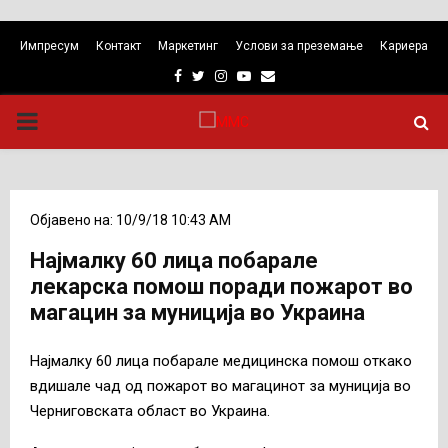
Импресум
Контакт
Маркетинг
Услови за преземање
Кариера
Facebook
Twitter
Instagram
Youtube
Email
PRIMARY
MENU
Објавено на: 10/9/18 10:43 AM
Најмалку 60 лица побарале
лекарска помош поради пожарот во
магацин за муниција во Украина
Најмалку 60 лица побарале медицинска помош откако
вдишале чад од пожарот во магацинот за муниција во
Черниговската област во Украина.