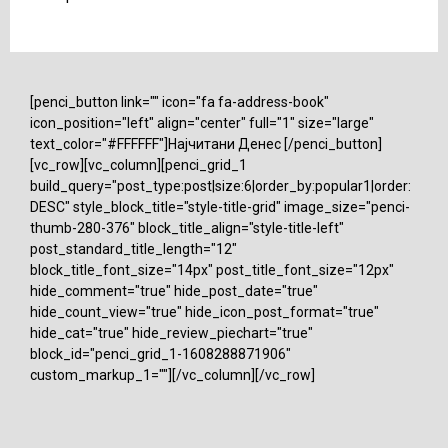
[penci_button link="" icon="fa fa-address-book"
icon_position="left" align="center" full="1" size="large"
text_color="#FFFFFF"]Најчитани Денес [/penci_button]
[vc_row][vc_column][penci_grid_1
build_query="post_type:post|size:6|order_by:popular1|order:
DESC" style_block_title="style-title-grid" image_size="penci-
thumb-280-376" block_title_align="style-title-left"
post_standard_title_length="12"
block_title_font_size="14px" post_title_font_size="12px"
hide_comment="true" hide_post_date="true"
hide_count_view="true" hide_icon_post_format="true"
hide_cat="true" hide_review_piechart="true"
block_id="penci_grid_1-1608288871906"
custom_markup_1=""][/vc_column][/vc_row]