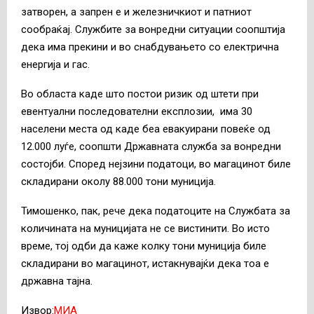
затворен, а запрен е и железничкиот и патниот
сообраќај. Службите за вонредни ситуации соопштија
дека има прекини и во снабдувањето со електрична
енергија и гас.
Во областа каде што постои ризик од штети при
евентуални последователни експлозии, има 30
населени места од каде беа евакуирани повеќе од
12.000 луѓе, соопшти Државната служба за вонредни
состојби. Според нејзини податоци, во магацинот биле
складирани околу 88.000 тони муниција.
Тимошенко, пак, рече дека податоците на Службата за
количината на муницијата не се вистинити. Во исто
време, тој одби да каже колку тони муниција биле
складирани во магацинот, истакнувајќи дека тоа е
државна тајна.
Извор:
МИА