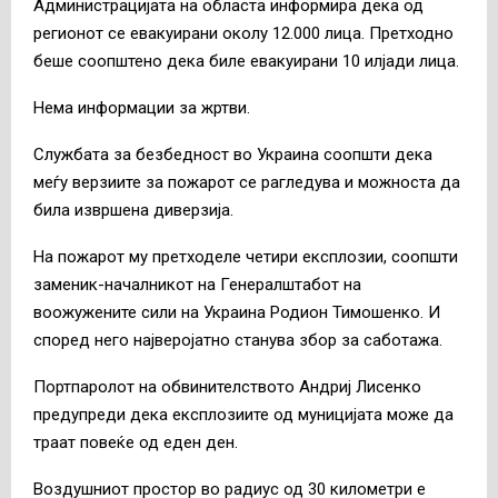
Администрацијата на областа информира дека од
регионот се евакуирани околу 12.000 лица. Претходно
беше соопштено дека биле евакуирани 10 илјади лица.
Нема информации за жртви.
Службата за безбедност во Украина соопшти дека
меѓу верзиите за пожарот се рагледува и можноста да
била извршена диверзија.
На пожарот му претходеле четири експлозии, соопшти
заменик-началникот на Генералштабот на
воожужените сили на Украина Родион Тимошенко. И
според него најверојатно станува збор за саботажа.
Портпаролот на обвинителството Андриј Лисенко
предупреди дека експлозиите од муницијата може да
траат повеќе од еден ден.
Воздушниот простор во радиус од 30 километри е