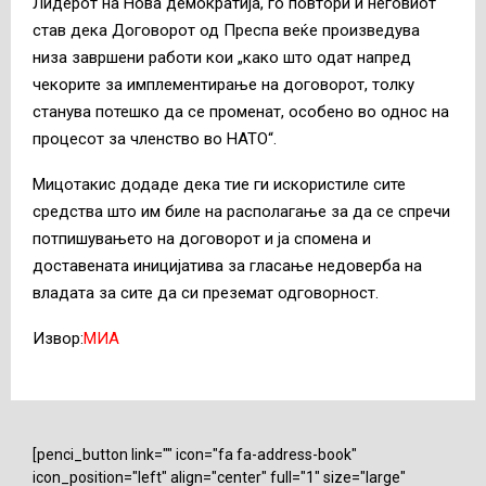
Лидерот на Нова демократија, го повтори и неговиот
став дека Договорот од Преспа веќе произведува
низа завршени работи кои „како што одат напред
чекорите за имплементирање на договорот, толку
станува потешко да се променат, особено во однос на
процесот за членство во НАТО“.
Мицотакис додаде дека тие ги искористиле сите
средства што им биле на располагање за да се спречи
потпишувањето на договорот и ја спомена и
доставената иницијатива за гласање недоверба на
владата за сите да си преземат одговорност.
Извор:
МИА
[penci_button link="" icon="fa fa-address-book"
icon_position="left" align="center" full="1" size="large"