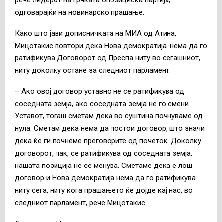
одговарајќи на новинарско прашање.
Како што јави дописничката на МИА од Атина,
Мицотакис повтори дека Нова демократија, нема да го
ратификува Договорот од Преспа ниту во сегашниот,
ниту доколку остане за следниот парламент.
– Ако овој договор уставно не се ратификува од
соседната земја, ако соседната земја не го смени
Уставот, тогаш сметам дека во суштина почнуваме од
нула. Сметам дека нема да постои договор, што значи
дека ќе ги почнеме преговорите од почеток. Доколку
договорот, пак, се ратификува од соседната земја,
нашата позиција не се менува. Сметаме дека е лош
договор и Нова демократија нема да го ратификува
ниту сега, ниту кога прашањето ќе дојде кај нас, во
следниот парламент, рече Мицотакис.