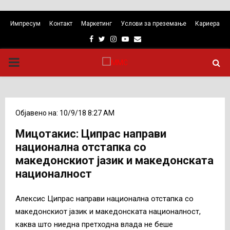
Импресум
Контакт
Маркетинг
Услови за преземање
Кариера
Facebook
Twitter
Instagram
Youtube
Email
PRIMARY
MENU
Објавено на: 10/9/18 8:27 AM
Мицотакис: Ципрас направи
национална отстапка со
македонскиот јазик и македонската
националност
Алексис Ципрас направи национална отстапка со
македонскиот јазик и македонската националност,
каква што ниедна претходна влада не беше