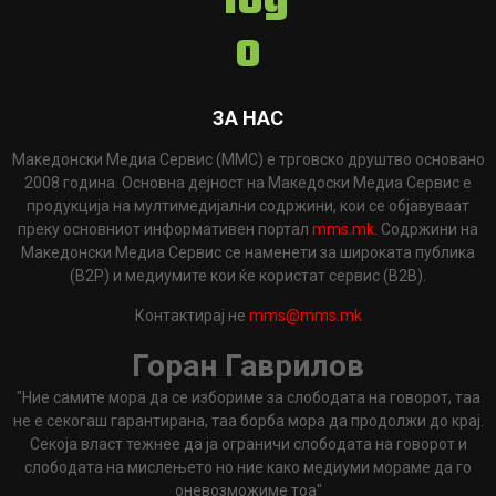
ЗА НАС
Македонски Медиа Сервис (ММС) е трговско друштво основано
2008 година. Основна дејност на Македоски Медиа Сервис е
продукција на мултимедијални содржини, кои се објавуваат
преку основниот информативен портал
mms.mk
. Содржини на
Македонски Медиа Сервис се наменети за широката публика
(B2P) и медиумите кои ќе користат сервис (B2B).
Контактирај не
mms@mms.mk
Горан Гаврилов
"Ние самите мора да се избориме за слободата на говорот, таа
не е секогаш гарантирана, таа борба мора да продолжи до крај.
Секоја власт тежнее да ја ограничи слободата на говорот и
слободата на мислењето но ние како медиуми мораме да го
оневозможиме тоа"