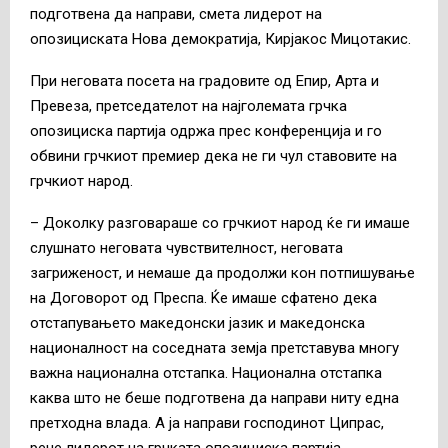
подготвена да направи, смета лидерот на
опозициската Нова демократија, Кирјакос Мицотакис.
При неговата посета на градовите од Епир, Арта и
Превеза, претседателот на најголемата грчка
опозициска партија одржа прес конференција и го
обвини грчкиот премиер дека не ги чул ставовите на
грчкиот народ.
– Доколку разговараше со грчкиот народ ќе ги имаше
слушнато неговата чувствителност, неговата
загриженост, и немаше да продолжи кон потпишување
на Договорот од Преспа. Ќе имаше сфатено дека
отстапувањето македонски јазик и македонска
националност на соседната земја претставува многу
важна национална отстапка. Национална отстапка
каква што не беше подготвена да направи ниту една
претходна влада. А ја направи господинот Ципрас,
рече лидерот на грчката опозициска партија,