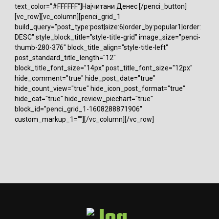
text_color="#FFFFFF"]Најчитани Денес [/penci_button]
[vc_row][vc_column][penci_grid_1
build_query="post_type:post|size:6|order_by:popular1|order:
DESC" style_block_title="style-title-grid" image_size="penci-
thumb-280-376" block_title_align="style-title-left"
post_standard_title_length="12"
block_title_font_size="14px" post_title_font_size="12px"
hide_comment="true" hide_post_date="true"
hide_count_view="true" hide_icon_post_format="true"
hide_cat="true" hide_review_piechart="true"
block_id="penci_grid_1-1608288871906"
custom_markup_1=""][/vc_column][/vc_row]