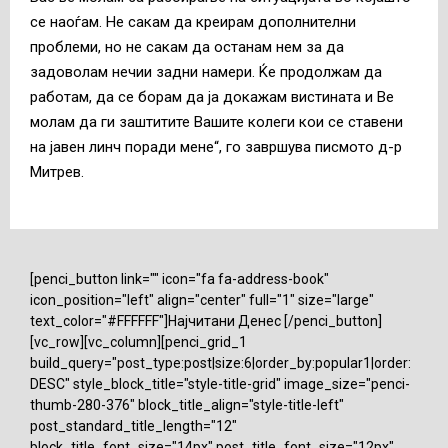
се наоѓам. Не сакам да креирам дополнителни
проблеми, но не сакам да останам нем за да
задоволам нечии задни намери. Ќе продолжам да
работам, да се борам да ја докажам вистината и Ве
молам да ги заштитите Вашите колеги кои се ставени
на јавен линч поради мене“, го завршува писмото д-р
Митрев.
[penci_button link="" icon="fa fa-address-book"
icon_position="left" align="center" full="1" size="large"
text_color="#FFFFFF"]Најчитани Денес [/penci_button]
[vc_row][vc_column][penci_grid_1
build_query="post_type:post|size:6|order_by:popular1|order:
DESC" style_block_title="style-title-grid" image_size="penci-
thumb-280-376" block_title_align="style-title-left"
post_standard_title_length="12"
block_title_font_size="14px" post_title_font_size="12px"