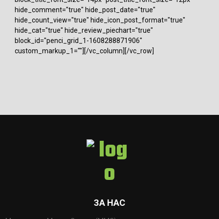
hide_comment="true" hide_post_date="true"
hide_count_view="true" hide_icon_post_format="true"
hide_cat="true" hide_review_piechart="true"
block_id="penci_grid_1-1608288871906"
custom_markup_1=""][/vc_column][/vc_row]
ЗА НАС