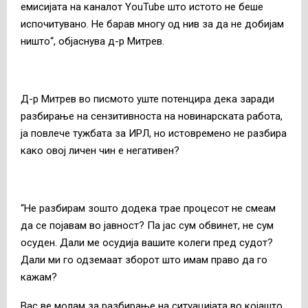
емисијата на каналот YouTube што истото не беше
испочитувано. Не барав многу од нив за да не добијам
ништо“, објаснува д-р Митрев.
Д-р Митрев во писмото уште потенцира дека заради
разбирање на сензитивноста на новинарската работа,
ја повлече тужбата за ИРЛ, но истовремено не разбира
како овој личен чин е негативен?
“Не разбирам зошто додека трае процесот не смеам
да се појавам во јавност? Па јас сум обвинет, не сум
осуден. Дали ме осудија вашите колеги пред судот?
Дали ми го одземаат зборот што имам право да го
кажам?
Вас ве молам за разбирање на ситуацијата во којашто