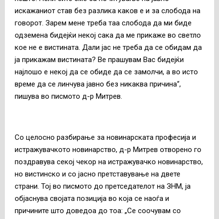
искажаниот став без разлика каков е и за слобода на
говорот. Зарем мене треба таа слобода да ми биде
одземена бидејќи некој сака да ме прикаже во светло
кое не е вистината. Дали јас не треба да се обидам да
ја прикажам вистината? Ве прашувам Вас бидејќи
најлошо е некој да се обиде да се замолчи, а во исто
време да се линчува јавно без никаква причина“,
пишува во писмото д-р Митрев.
Со целосно разбирање за новинарската професија и
истражувачкото новинарство, д-р Митрев отворено го
поздравува секој чекор на истражувачко новинарство,
но вистинско и со јасно претставување на двете
страни. Тој во писмото до претседателот на ЗНМ, ја
објаснува својата позиција во која се наоѓа и
причините што доведоа до тоа: „Се соочувам со