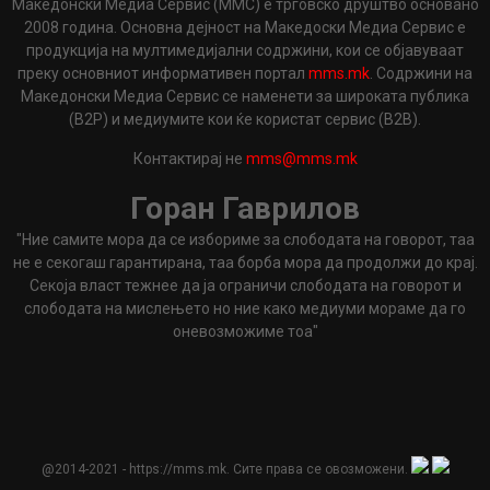
Македонски Медиа Сервис (ММС) е трговско друштво основано
2008 година. Основна дејност на Македоски Медиа Сервис е
продукција на мултимедијални содржини, кои се објавуваат
преку основниот информативен портал
mms.mk
. Содржини на
Македонски Медиа Сервис се наменети за широката публика
(B2P) и медиумите кои ќе користат сервис (B2B).
Контактирај не
mms@mms.mk
Горан Гаврилов
"Ние самите мора да се избориме за слободата на говорот, таа
не е секогаш гарантирана, таа борба мора да продолжи до крај.
Секоја власт тежнее да ја ограничи слободата на говорот и
слободата на мислењето но ние како медиуми мораме да го
оневозможиме тоа"
@2014-2021 - https://mms.mk. Сите права се овозможени.