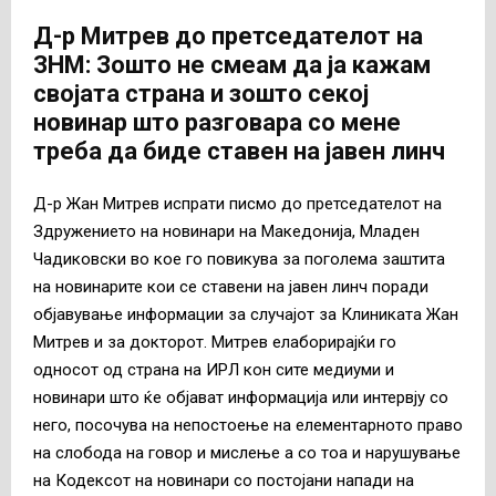
Д-р Митрев до претседателот на
ЗНМ: Зошто не смеам да ја кажам
својата страна и зошто секој
новинар што разговара со мене
треба да биде ставен на јавен линч
Д-р Жан Митрев испрати писмо до претседателот на
Здружението на новинари на Македонија, Младен
Чадиковски во кое го повикува за поголема заштита
на новинарите кои се ставени на јавен линч поради
објавување информации за случајот за Клиниката Жан
Митрев и за докторот. Митрев елаборирајќи го
односот од страна на ИРЛ кон сите медиуми и
новинари што ќе објават информација или интервју со
него, посочува на непостоење на елементарното право
на слобода на говор и мислење а со тоа и нарушување
на Кодексот на новинари со постојани напади на