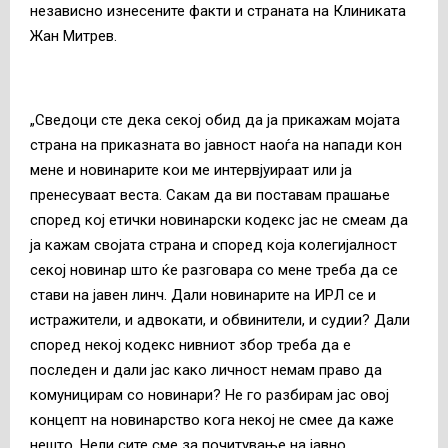
независно изнесените факти и страната на Клиниката
Жан Митрев.
„Сведоци сте дека секој обид да ја прикажам мојата
страна на приказната во јавност наоѓа на напади кон
мене и новинарите кои ме интервјуираат или ја
пренесуваат веста. Сакам да ви поставам прашање
според кој етички новинарски кодекс јас не смеам да
ја кажам својата страна и според која колегијалност
секој новинар што ќе разговара со мене треба да се
стави на јавен линч. Дали новинарите на ИРЛ се и
истражители, и адвокати, и обвинители, и судии? Дали
според некој кодекс нивниот збор треба да е
последен и дали јас како личност немам право да
комуницирам со новинари? Не го разбирам јас овој
концепт на новинарство кога некој не смее да каже
нешто. Нели сите сме за почитување на јавно