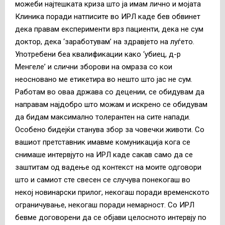
можеби најтешката криза што ја имам лично и мојата
Клиника поради натписите во ИРЛ каде бев обвинет
дека правам експерименти врз пациенти, дека не сум
доктор, дека ‘заработувам’ на здравјето на луѓето.
Употребени беа квалификации како ‘убиец, д-р
Менгеле’ и слични зборови на омраза со кои
неосновано ме етикетира во нешто што јас не сум.
Работам во оваа држава со децении, се обидувам да
направам најдобро што можам и искрено се обидувам
да бидам максимално толерантен на сите напади.
Особено бидејќи станува збор за човечки животи. Со
вашиот претставник имавме комуникација кога се
снимаше интервјуто на ИРЛ каде сакав само да се
заштитам од вадење од контекст на моите одговори
што и самиот сте свесен се случува понекогаш во
некој новинарски прилог, некогаш поради временското
ограничување, некогаш поради немарност. Со ИРЛ
бевме договорени да се објави целосното интервју по