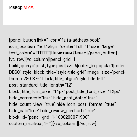
Извор:
МИА
[penci_button link="" icon="fa fa-address-book"
icon_position="left" align="center" full="1" size="large"
text_color="#FFFFFF"]Најчитани Денес [/penci_button]
[vc_row][vc_column][penci_grid_1
build_query="post_type:post|size:6|order_by:popular1|order:
DESC" style_block_title="style-title-grid" image_size="penci-
thumb-280-376" block_title_align="style-title-left"
post_standard_title_length="12"
block_title_font_size="14px" post_title_font_size="12px"
hide_comment="true" hide_post_date="true"
hide_count_view="true" hide_icon_post_format="true"
hide_cat="true" hide_review_piechart="true"
block_id="penci_grid_1-1608288871906"
custom_markup_1=""][/vc_column][/vc_row]