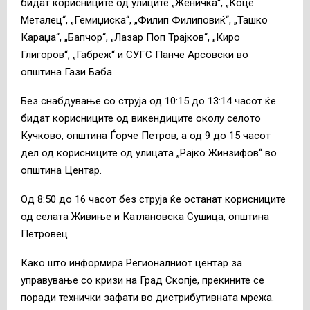
бидат корисниците од улиците „Женичка“, „Коце
Металец“, „Гемиџиска“, „Филип Филиповиќ“, „Ташко
Караџа“, „Бапчор“, „Лазар Поп Трајков“, „Киро
Глигоров“, „Габреж“ и СУГС Панче Арсовски во
општина Гази Баба.
Без снабдување со струја од 10:15 до 13:14 часот ќе
бидат корисниците од викендиците околу селото
Кучково, општина Ѓорче Петров, а од 9 до 15 часот
дел од корисниците од улицата „Рајко Жинзифов“ во
општина Центар.
Од 8:50 до 16 часот без струја ќе останат корисниците
од селата Живиње и Катлановска Сушица, општина
Петровец.
Како што информира Регионалниот центар за
управување со кризи на Град Скопје, прекините се
поради технички зафати во дистрибутивната мрежа.