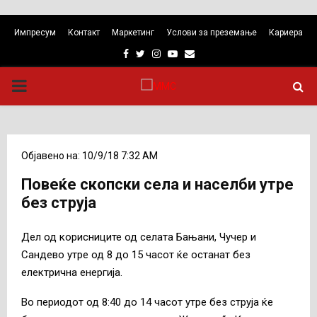
Импресум
Контакт
Маркетинг
Услови за преземање
Кариера
Facebook
Twitter
Instagram
Youtube
Email
PRIMARY
MENU
Објавено на: 10/9/18 7:32 AM
Повеќе скопски села и населби утре
без струја
Дел од корисниците од селата Бањани, Чучер и
Сандево утре од 8 до 15 часот ќе останат без
електрична енергија.
Во периодот од 8:40 до 14 часот утре без струја ќе