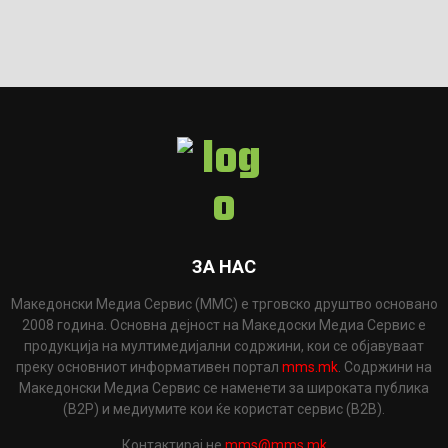
ЗА НАС
Македонски Медиа Сервис (ММС) е трговско друштво основано
2008 година. Основна дејност на Македоски Медиа Сервис е
продукција на мултимедијални содржини, кои се објавуваат
преку основниот информативен портал
mms.mk
. Содржини на
Македонски Медиа Сервис се наменети за широката публика
(B2P) и медиумите кои ќе користат сервис (B2B).
Контактирај не
mms@mms.mk