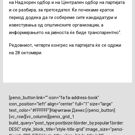
на Надзорен одбор и на Централен одбор на партијата
и се разбира, за претседател. Ќе почекаме краток
период додека да ги собереме сите кандидатури и
известувања од општинските организации, а
информирањето на јавноста ќе биде транспарентно“.
Редовниот, четврти конгрес на партијата ќе се одржи
на 28 октомври.
[penci_button link="" icon="fa fa-address-book"
icon_position="left" align="center" full="1" size="large"
text_color="#FFFFFF"]Најчитани Денес [/penci_button]
[vc_row][vc_column][penci_grid_1
build_query="post_type:post|size:6|order_by:popular1|order:
DESC" style_block_title="style-title-grid" image_size="penci-