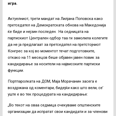
игра.
Актуелниот, трети мандат на Лилјана Поповска како
претседател на Демократската обнова на Македонија
ќе биде и нејзин последен. На седницата на
партискиот Централен одбор таа ги замолила колегите
да не ја предлагаат за претседател на претстојниот
Конгрес за кој во моментот течат подготовките,
откако на 11 месецов беше објавен јавен повик за
кандидирање за носители на највисоките партиски
функции.
Портпаролката на ДОМ, Маја Морачанин засега е
воздржана од коментари, бидејќи како што вели, се’
уште е во тек процедурата на кандидирање:
„Во текот на оваа седмица очекуваме општинските
организации да испратат свои кандидати и за членови