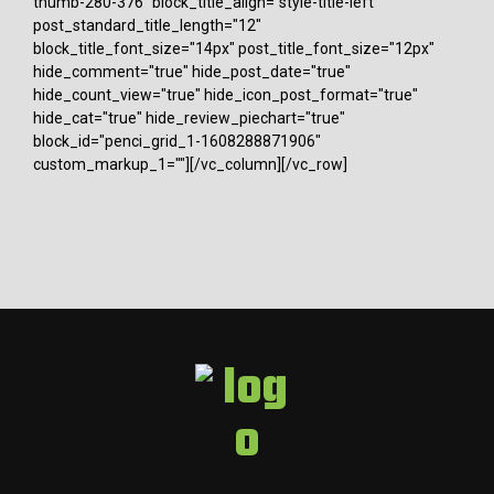
thumb-280-376" block_title_align="style-title-left"
post_standard_title_length="12"
block_title_font_size="14px" post_title_font_size="12px"
hide_comment="true" hide_post_date="true"
hide_count_view="true" hide_icon_post_format="true"
hide_cat="true" hide_review_piechart="true"
block_id="penci_grid_1-1608288871906"
custom_markup_1=""][/vc_column][/vc_row]