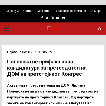
Импресум
Контакт
Маркетинг
Услови за преземање
Кариера
Facebook
Twitter
Instagram
Youtube
Email
PRIMARY
MENU
Објавено на: 10/8/18 3:06 PM
Поповска не прифаќа нова
кандидатура за претседател на
ДОМ на претстојниот Конгрес
Актуелната претседателка на ДОМ, Лилјана
Поповска нема да се кандидира за претседател на
партијата на претстојниот Конгрес. Од партијата
засега не коментираат кои имиња влегуваат во