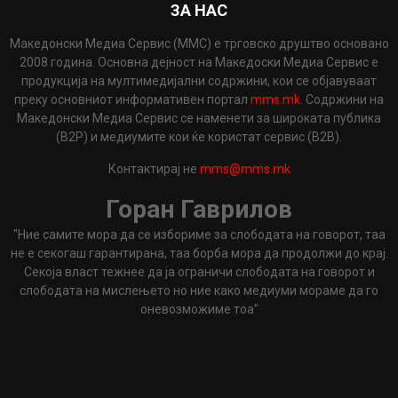
ЗА НАС
Македонски Медиа Сервис (ММС) е трговско друштво основано
2008 година. Основна дејност на Македоски Медиа Сервис е
продукција на мултимедијални содржини, кои се објавуваат
преку основниот информативен портал
mms.mk
. Содржини на
Македонски Медиа Сервис се наменети за широката публика
(B2P) и медиумите кои ќе користат сервис (B2B).
Контактирај не
mms@mms.mk
Горан Гаврилов
"Ние самите мора да се избориме за слободата на говорот, таа
не е секогаш гарантирана, таа борба мора да продолжи до крај.
Секоја власт тежнее да ја ограничи слободата на говорот и
слободата на мислењето но ние како медиуми мораме да го
оневозможиме тоа"