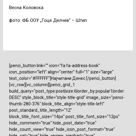
Весна Коловска
фото: ФБ ООУ „Гоце Делчев“ – Штип
[penci_button link="" icon="fa fa-address-book"
icon_position="left" align="center" full="1" size="large"
text_color="#FFFFFF"]Најчитани Денес [/penci_button]
[vc_row][vc_column][penci_grid_1
build_query="post_type:post|size:6|order_by:popular1|order:
DESC" style_block_title="style-title-grid" image_size="penci-
thumb-280-376" block_title_align="style-title-left"
post_standard_title_length="12"
block_title_font_size="14px" post_title_font_size="12px"
hide_comment="true" hide_post_date="true"
hide_count_view="true" hide_icon_post_format="true"
hide_cat="true" hide_review_piechart="true"