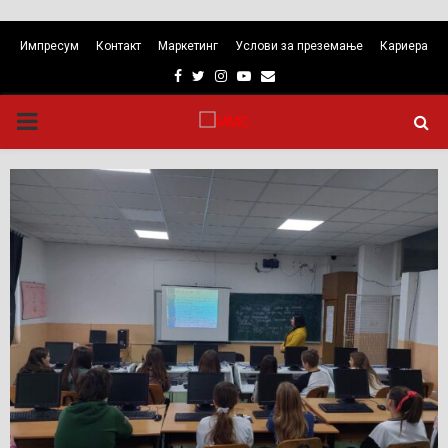
Импресум
Контакт
Маркетинг
Услови за преземање
Кариера
Facebook
Twitter
Instagram
Youtube
Email
PRIMARY
MENU