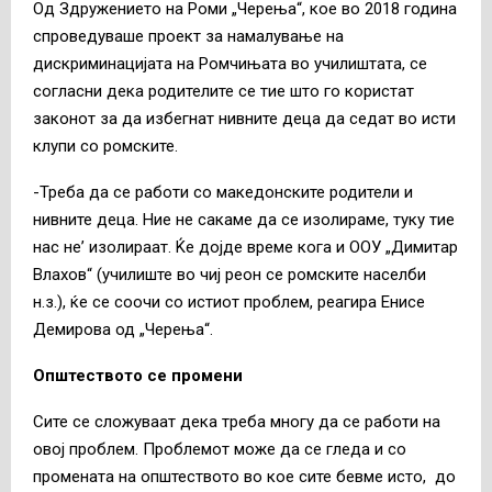
Од Здружението на Роми „Черења“, кое во 2018 година
спроведуваше проект за намалување на
дискриминацијата на Ромчињата во училиштата, се
согласни дека родителите се тие што го користат
законот за да избегнат нивните деца да седат во исти
клупи со ромските.
-Треба да се работи со македонските родители и
нивните деца. Ние не сакаме да се изолираме, туку тие
нас не’ изолираат. Ќе дојде време кога и ООУ „Димитар
Влахов“ (училиште во чиј реон се ромските населби
н.з.), ќе се соочи со истиот проблем, реагира Енисе
Демирова од „Черења“.
Општеството се промени
Сите се сложуваат дека треба многу да се работи на
овој проблем. Проблемот може да се гледа и со
промената на општеството во кое сите бевме исто, до