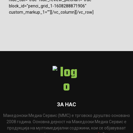
block_id="penci_grid_1-1608288871906"
custom_markup_1=""][/vc_column][/vc_row]
ЗА НАС
Македонски Медиа Сервис (ММС) е трговско друштво основано
2008 година. Основна дејност на Македоски Медиа Сервис е
продукција на мултимедијални содржини, кои се објавуваат