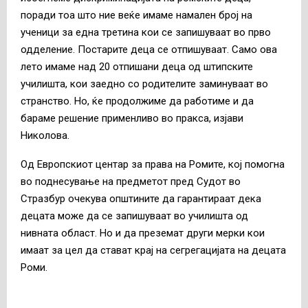
поради тоа што ние веќе имаме намален број на
ученици за една третина кои се запишуваат во прво
одделение. Постарите деца се отпишуваат. Само ова
лето имаме над 20 отпишани деца од штипските
училишта, кои заедно со родителите заминуваат во
странство. Но, ќе продолжиме да работиме и да
бараме решение применливо во пракса, изјави
Николова.
Од Европскиот центар за права на Ромите, кој помогна
во поднесување на предметот пред Судот во
Стразбур очекува општините да гарантираат дека
децата може да се запишуваат во училишта од
нивната област. Но и да преземат други мерки кои
имаат за цел да стават крај на сегрегацијата на децата
Роми.