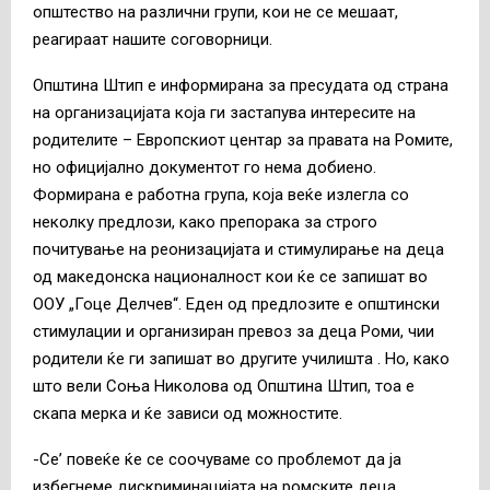
општество на различни групи, кои не се мешаат,
реагираат нашите соговорници.
Општина Штип е информирана за пресудата од страна
на организацијата која ги застапува интересите на
родителите – Европскиот центар за правата на Ромите,
но официјално документот го нема добиено.
Формирана е работна група, која веќе излегла со
неколку предлози, како препорака за строго
почитување на реонизацијата и стимулирање на деца
од македонска националност кои ќе се запишат во
ООУ „Гоце Делчев“. Еден од предлозите е општински
стимулации и организиран превоз за деца Роми, чии
родители ќе ги запишат во другите училишта . Но, како
што вели Соња Николова од Општина Штип, тоа е
скапа мерка и ќе зависи од можностите.
-Се’ повеќе ќе се соочуваме со проблемот да ја
избегнеме дискриминацијата на ромските деца,