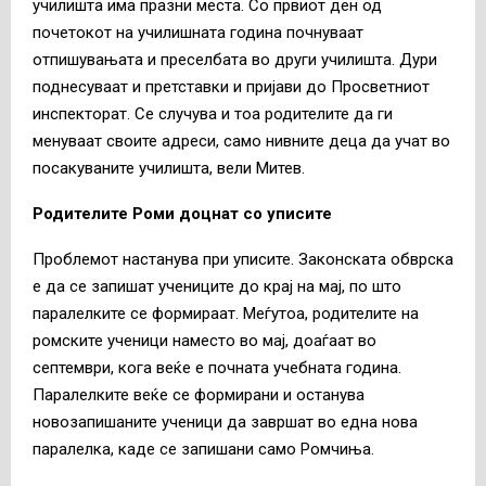
училишта има празни места. Со првиот ден од
почетокот на училишната година почнуваат
отпишувањата и преселбата во други училишта. Дури
поднесуваат и претставки и пријави до Просветниот
инспекторат. Се случува и тоа родителите да ги
менуваат своите адреси, само нивните деца да учат во
посакуваните училишта, вели Митев.
Родителите Роми доцнат со уписите
Проблемот настанува при уписите. Законската обврска
е да се запишат учениците до крај на мај, по што
паралелките се формираат. Меѓутоа, родителите на
ромските ученици наместо во мај, доаѓаат во
септември, кога веќе е почната учебната година.
Паралелките веќе се формирани и останува
новозапишаните ученици да завршат во една нова
паралелка, каде се запишани само Ромчиња.