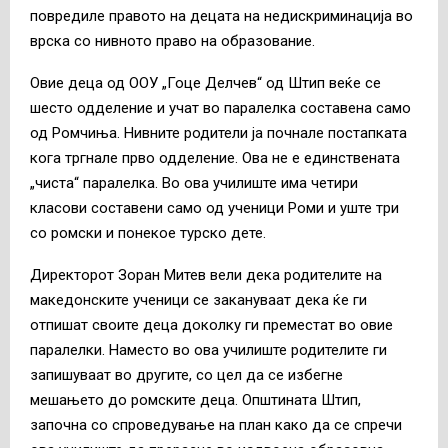
повредиле правото на децата на недискриминација во
врска со нивното право на образование.
Овие деца од ООУ „Гоце Делчев“ од Штип веќе се
шесто одделение и учат во паралелка составена само
од Ромчиња. Нивните родители ја почнале постапката
кога тргнале прво одделение. Ова не е единствената
„чиста“ паралелка. Во ова училиште има четири
класови составени само од ученици Роми и уште три
со ромски и понекое турско дете.
Директорот Зоран Митев вели дека родителите на
македонските ученици се закануваат дека ќе ги
отпишат своите деца доколку ги преместат во овие
паралелки. Наместо во ова училиште родителите ги
запишуваат во другите, со цел да се избегне
мешањето до ромските деца. Општината Штип,
започна со спроведување на план како да се спречи