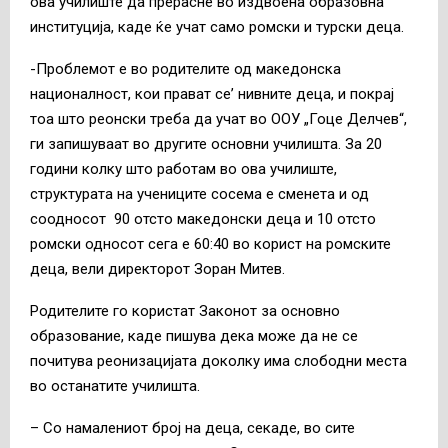
ова училиште да прерасне во издвоена образовна
институција, каде ќе учат само ромски и турски деца.
-Проблемот е во родителите од македонска
националност, кои прават се’ нивните деца, и покрај
тоа што реонски треба да учат во ООУ „Гоце Делчев“,
ги запишуваат во другите основни училишта. За 20
години колку што работам во ова училиште,
структурата на учениците сосема е сменета и од
соодносот 90 отсто македонски деца и 10 отсто
ромски односот сега е 60:40 во корист на ромските
деца, вели директорот Зоран Митев.
Родителите го користат Законот за основно
образование, каде пишува дека може да не се
почитува реонизацијата доколку има слободни места
во останатите училишта.
– Со намалениот број на деца, секаде, во сите