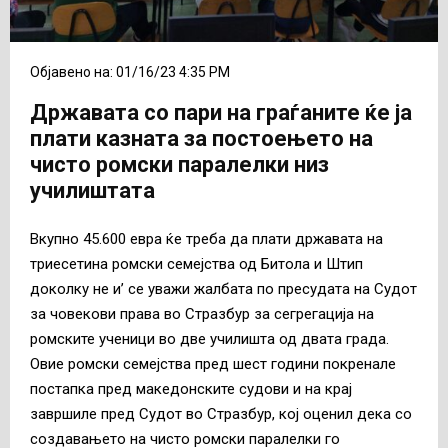
Објавено на: 01/16/23 4:35 PM
Државата со пари на граѓаните ќе ја
плати казната за постоењето на
чисто ромски паралелки низ
училиштата
Вкупно 45.600 евра ќе треба да плати државата на
триесетина ромски семејства од Битола и Штип
доколку не и’ се уважи жалбата по пресудата на Судот
за човекови права во Стразбур за сегрегација на
ромските ученици во две училишта од двата града.
Овие ромски семејства пред шест години покренале
постапка пред македонските судови и на крај
завршиле пред Судот во Стразбур, кој оценил дека со
создавањето на чисто ромски паралелки го