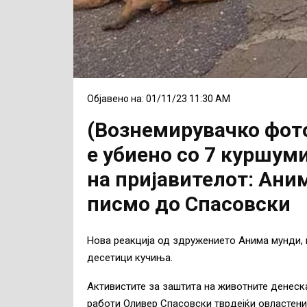
Објавено на: 01/11/23 11:30 AM
(Вознемирувачко фото
е убиено со 7 куршуми
на пријавителот: Ани
писмо до Спасовски
Нова реакција од здружението Анима мунди, 
десетици кучиња.
Активистите за заштита на животните денеск
работи Оливер Спасовски тврдејќи овластен