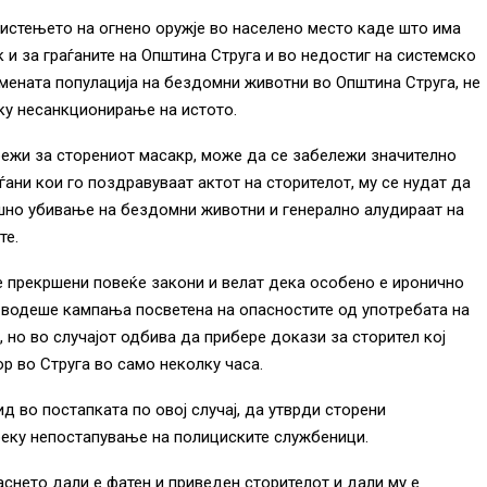
истењето на огнено оружје во населено место каде што има
к и за граѓаните на Општина Струга и во недостиг на системско
ената популација на бездомни животни во Општина Струга, не
ку несанкционирање на истото.
мрежи за сторениот масакр, може да се забележи значително
ѓани кои го поздравуваат актот на сторителот, му се нудат да
шно убивање на бездомни животни и генерално алудираат на
те.
се прекршени повеќе закони и велат дека особено е иронично
 водеше кампања посветена на опасностите од употребата на
, но во случајот одбива да прибере докази за сторител кој
ор во Струга во само неколку часа.
д во постапката по овој случај, да утврди сторени
преку непостапување на полициските службеници.
аснето дали е фатен и приведен сторителот и дали му е