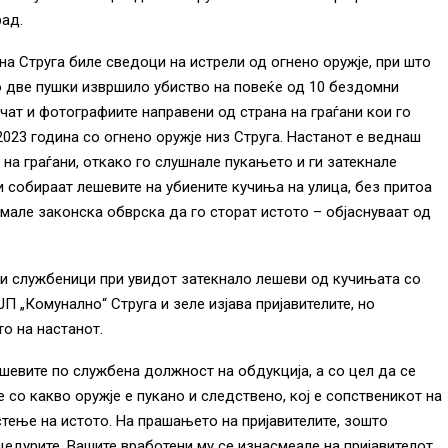
рад.
ина Струга биле сведоци на истрели од огнено оружје, при што
о две пушки извршило убиство на повеќе од 10 бездомни
чат и фотографиите направени од страна на граѓани кои го
2023 година со огнено оружје низ Струга. Настанот е веднаш
 на граѓани, откако го слушнале пукањето и ги затекнале
и собираат лешевите на убиените кучиња на улица, без притоа
 имале законска обврска да го сторат истото – објаснуваат од
ки службеници при увидот затекнало лешеви од кучињата со
П „Комунално“ Струга и зеле изјава пријавителите, но
о на настанот.
ешевите по службена должност на обдукција, а со цел да се
со какво оружје е пукано и следствено, кој е сопственикот на
тење на истото. На прашањето на пријавителите, зошто
едурите, Вашите вработени му се изнасмеале на пријавителот,