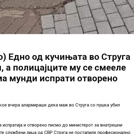
) Едно од кучињата во Струга
, а полицајците му се смееле
ма мунди испрати отворено
кое вчера алармираше дека маж во Струга со пушка убил
а испратија и отворено писмо до министерот за внатрешни
ите службени лица од СВР Струга не постапиле професионално