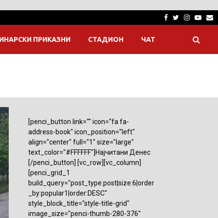
Facebook
Twitter
Instagra
Yout
E
ИНАРСКИ ПРИКАЗНИ
СТАДИОН
ЧАТ
[penci_button link="" icon="fa fa-
address-book" icon_position="left"
align="center" full="1" size="large"
text_color="#FFFFFF"]Најчитани Денес
[/penci_button] [vc_row][vc_column]
[penci_grid_1
build_query="post_type:post|size:6|order
_by:popular1|order:DESC"
style_block_title="style-title-grid"
image_size="penci-thumb-280-376"