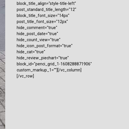
block_title_align="style-title-left"
post_standard_title_length="12"
block_title_font_size="14px"
post_title_font_size="12px"
hide_comment="true"
hide_post_date="true"
hide_count_view="true"
hide_icon_post_format="true"
hide_cat="true"
hide_review_piechart="true"
block_id="penci_grid_1-1608288871906"
custom_markup_1=""][/vc_column]
[/vc_row]