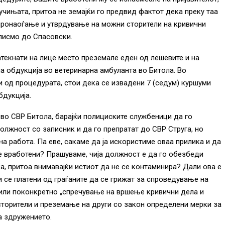
кучињата, притоа не земајќи го предвид фактот дека преку таа
пронаоѓање и утврдување на можни сторители на кривични
 писмо до Спасовски.
затекнати на лице место преземале еден од лешевите и на
а обдукција во ветеринарна амбуланта во Битола. Во
 од процедурата, стои дека се извадени 7 (седум) куршуми
бдукција.
 во СВР Битола, барајќи полициските службеници да го
олжност со записник и да го препратат до СВР Струга, но
на работа. Па еве, сакаме да ја искористиме оваа прилика и да
е вработени? Прашуваме, чија должност е да го обезбеди
а, притоа внимавајќи истиот да не се контаминира? Дали ова е
и се платени од граѓаните да се грижат за спроведување на
 или поконкретно „спречување на вршење кривични дела и
торители и преземање на други со закон определени мерки за
а здружението.