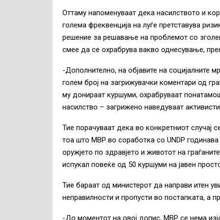
Оттаму напоменуваат дека насилството и кор
голема фреквенција на луѓе претставува ризи
решение за решавање на проблемот со зголем
смее да се охрабрува вакво однесување, пре
-Дополнително, на објавите на социјалните 
голем број на загрижувачки коментари од гра
му донираат куршуми, охрабруваат понатамо
насилство – загрижено наведуваат активисти
Тие порачуваат дека во конкретниот случај 
тоа што МВР во соработка со UNDP годинава
оружјето по здравјето и животот на граѓаните
испукал повеќе од 50 куршуми на јавен прост
Тие бараат од министерот да направи итен уви
неправилности и пропусти во постапката, а 
-До моментот на овој допис, МВР се нема изј