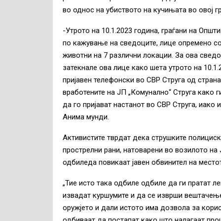
во однос на убиството на кучињата во овој г
-Утрото на 10.1.2023 година, граѓани на Општ
по кажување на сведоците, лице опремено с
животни на 7 различни локации. За ова сведо
затекнале ова лице како шета утрото на 10.1.
пријавен телефонски во СВР Струга од страна
вработените на ЈП „Комунално“ Струга како г
да го пријават настанот во СВР Струга, иако
Анима мунди.
Активистите тврдат дека струшките полицис
прострелни рани, натоварени во возилото на Ј
одбиледа повикаат јавен обвинител на местот
„Тие исто така одбиле одбиле да ги пратат л
извадат куршумите и да се изврши вештачење 
оружјето и дали истото има дозвола за корис
одбиваат да постапат како што налагаат проц