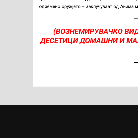
одземено оружјето – заклучуваат од Анима м
(ВОЗНЕМИРУВАЧКО ВИД
ДЕСЕТИЦИ ДОМАШНИ И МА