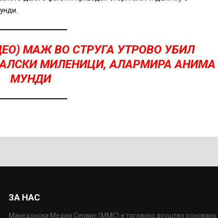
унди.
ЕО) МАЖ ВО СТРУГА УТРОВО УБИЛ
АЛСКИ МИЛЕНИЦИ, АЛАРМИРА АНИМА
МУНДИ
ЗА НАС
Македонски Медиа Сервис (ММС) е трговско друштво основано 