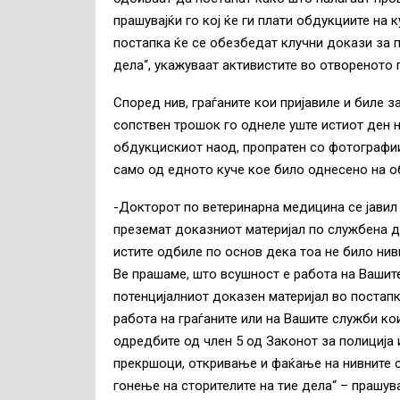
прашувајќи го кој ќе ги плати обдукциите на 
постапка ќе се обезбедат клучни докази за 
дела“, укажуваат активистите во отвореното
Според нив, граѓаните кои пријавиле и биле 
сопствен трошок го однеле уште истиот ден н
обдукцискиот наод, пропратен со фотографии
само од едното куче кое било однесено на о
-Докторот по ветеринарна медицина се јавил
преземат доказниот материјал по службена д
истите одбиле по основ дека тоа не било нив
Ве прашаме, што всушност е работа на Вашит
потенцијалниот доказен материјал во постапк
работа на граѓаните или на Вашите служби ко
одредбите од член 5 од Законот за полиција
прекршоци, откривање и фаќање на нивните с
гонење на сторителите на тие дела“ – прашув