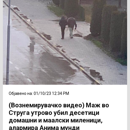
Објавено на: 01/10/23 12:34 PM
(Вознемирувачко видео) Маж во
Струга утрово убил десетици
домашни и маалски миленици,
алармира Анима мунди