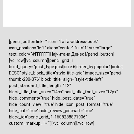
[penci_button link="" icon="fa fa-address-book"
icon_position="left" align="center" full="1" size="large"
text_color="#FFFFFF"]Најчитани Денес [/penci_button]
[vc_row][vc_column][penci_grid_1
build_query="post_type:post|size:6|order_by:popular1|order:
DESC" style_block_title="style-title-grid" image_size="penci-
thumb-280-376" block_title_align="style-title-left"
post_standard_title_length="12"
block_title_font_size="14px" post_title_font_size="12px"
hide_comment="true" hide_post_date="true"
hide_count_view="true" hide_icon_post_format="true"
hide_cat="true" hide_review_piechart="true"
block_id="penci_grid_1-1608288871906"
custom_markup_1=""][/vc_column][/vc_row]