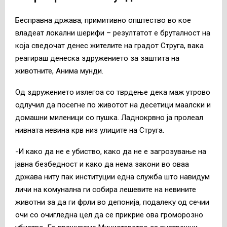
Бесправна држава, примитивно општество во кое
владеат локални шерифи – резултатот е бруталност на
која сведочат денес жителите на градот Струга, вака
реагираш денеска здружението за заштита на
животните, Анима мунди.
Од здружението излегоа со тврдење дека маж утрово
одлучил да посегне по животот на десетици маалски и
домашни миленици со пушка. Ладнокрвно ја пролеал
нивната невина крв низ улиците на Струга.
-И како да не е убиство, како да не е загрозување на
јавна безбедност и како да нема закони во оваа
држава ниту пак институции една служба што навидум
личи на комунална ги собира лешевите на невините
животни за да ги фрли во депонија, подалеку од сечии
очи со очигледна цел да се прикрие ова громорозно