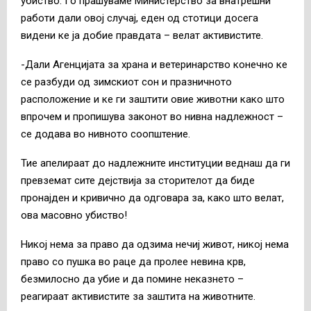
убиство. Го прашуваме Министерство за внатрешни
работи дали овој случај, еден од стотици досега
видени ке ја добие правдата – велат активистите.
-Дали Агенцијата за храна и ветеринарство конечно ке
се разбуди од зимскиот сон и празничното
расположение и ке ги заштити овие животни како што
впрочем и пропишува законот во нивна надлежност –
се додава во нивното соопштение.
Тие апелираат до надлежните институции веднаш да ги
превземат сите дејствија за сторителот да биде
пронајден и кривично да одговара за, како што велат,
ова масовно убиство!
Никој нема за право да одзима нечиј живот, никој нема
право со пушка во раце да пролее невина крв,
безмилосно да убие и да помине неказнето –
реагираат активистите за заштита на животните.