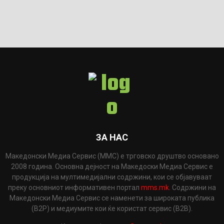
ЗА НАС
Македонски Медиа Сервис (ММС) е трговско друштво основано
2008 година. Основна дејност на Македоски Медиа Сервис е
продукција на мултимедијални содржини, кои се објавуваат
преку основниот информативен портал
mms.mk
. Содржини на
Македонски Медиа Сервис се наменети за широката публика
(B2P) и медиумите кои ќе користат сервис (B2B).