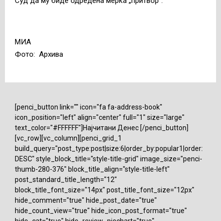
Суд да му биде одредена мерка „притвор”.
МИА
Фото: Архива
[penci_button link="" icon="fa fa-address-book"
icon_position="left" align="center" full="1" size="large"
text_color="#FFFFFF"]Најчитани Денес [/penci_button]
[vc_row][vc_column][penci_grid_1
build_query="post_type:post|size:6|order_by:popular1|order:
DESC" style_block_title="style-title-grid" image_size="penci-
thumb-280-376" block_title_align="style-title-left"
post_standard_title_length="12"
block_title_font_size="14px" post_title_font_size="12px"
hide_comment="true" hide_post_date="true"
hide_count_view="true" hide_icon_post_format="true"