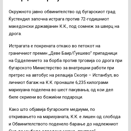
Окружното јавно обвинителство од бугарскиот град
Ќустендил започна истрага против 72-годишниот
македонски државјанин К.К., под сомнеж за шверц на
дрога.
Истрагата е покрената откако во петокот на
граничниот премин „Деве Баир/Ѓуешево” припадници
на Одделението за борба против трговија со дрога при
бугарското Министерство за внатрешни работи при
претрес на автобус на релација Скопје – Истанбул, во
личниот багаж на К.К. пронашле 6,235 килограми
марихуана поделена во шест пакувања, од кои дел
биле скриени во божиќни подароци.
Како што објавија бугарските медиуми, по
откривањето на марихуаната, К.К. е лишен од слобода
и Обвинителството поденело барање до надлежниот