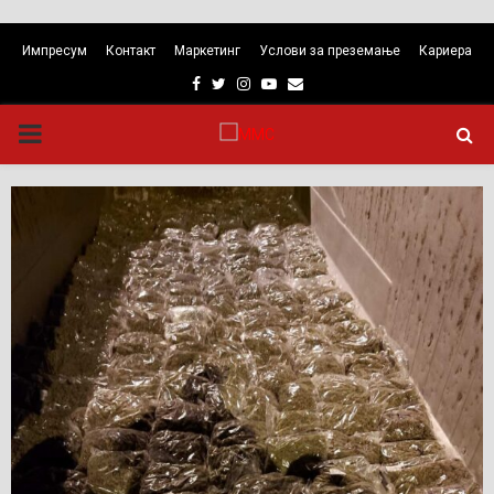
Импресум
Контакт
Маркетинг
Услови за преземање
Кариера
Facebook
Twitter
Instagram
Youtube
Email
PRIMARY
MENU