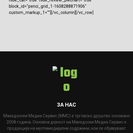
hide_cat="true" hide_review_piechart="true"
block_id="penci_grid_1-1608288871906"
custom_markup_1=""][/vc_column][/vc_row]
ЗА НАС
Македонски Медиа Сервис (ММС) е трговско друштво основано
2008 година. Основна дејност на Македоски Медиа Сервис е
продукција на мултимедијални содржини, кои се објавуваат