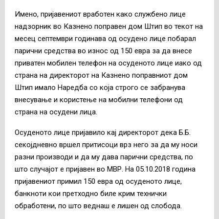
Имено, пријавениот вработен како службено лице
надзорник во Казнено поправен дом Штип во текот на
месец септември годинава од осудено лице побарал
парични средства во износ од 150 евра за да внесе
приватен мобилен телефон на осуденото лице иако од
страна на директорот на Казнено поправниот дом
Штип имало Наредба со која строго се забранува
внесување и користење на мобилни телефони од
страна на осудени лица.
Осуденото лице пријавило кај директорот дека Б.Б.
секојдневно вршел притисоци врз него за да му носи
разни производи и да му дава парични средства, по
што случајот е пријавен во МВР. На 05.10.2018 година
пријавениот примил 150 евра од осуденото лице,
банкноти кои претходно биле крим технички
обработени, по што веднаш е лишен од слобода.