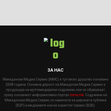
ЗА НАС
Македонски Медиа Сервис (ММС) е трговско друштво основано
2008 година. Основна дејност на Македоски Медиа Сервис е
продукција на мултимедијални содржини, кои се објавуваат
преку основниот информативен портал
mms.mk
. Содржини на
Македонски Медиа Сервис се наменети за широката публика
(B2P) и медиумите кои ќе користат сервис (B2B).