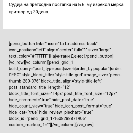
Судија на претходна постапка на Б.Б. му изрекол мерка
притвор од 30дена.
[penci_button link="" icon="fa fa-address-book"
icon_position="left" align="center" full="1" size="large"
text_color="#FFFFFF"]Најчитани Денес [/penci_button]
[vc_row][vc_column][penci_grid_1
build_query="post_type:post|size:6|order_by:popular1|order:
DESC" style_block_title="style-title-grid" image_size="penci-
thumb-280-376" block_title_align="style-title-left"
post_standard_title_length="12"
block_title_font_size="14px" post_title_font_size="12px"
hide_comment="true" hide_post_date="true"
hide_count_view="true" hide_icon_post_format="true"
hide_cat="true" hide_review_piechart="true"
block_id="penci_grid_1-1608288871906"
custom_markup_1=""][/vc_column][/vc_row]