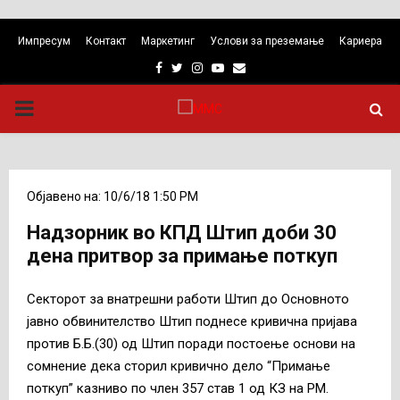
Импресум
Контакт
Маркетинг
Услови за преземање
Кариера
Facebook
Twitter
Instagram
Youtube
Email
PRIMARY
MENU
Објавено на: 10/6/18 1:50 PM
Надзорник во КПД Штип доби 30
дена притвор за примање поткуп
Секторот за внатрешни работи Штип до Основното
јавно обвинителство Штип поднесе кривична пријава
против Б.Б.(30) од Штип поради постоење основи на
сомнение дека сторил кривично дело “Примање
поткуп” казниво по член 357 став 1 од КЗ на РМ.