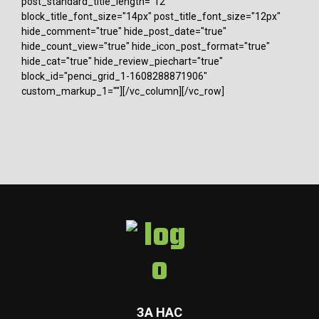
post_standard_title_length="12"
block_title_font_size="14px" post_title_font_size="12px"
hide_comment="true" hide_post_date="true"
hide_count_view="true" hide_icon_post_format="true"
hide_cat="true" hide_review_piechart="true"
block_id="penci_grid_1-1608288871906"
custom_markup_1=""][/vc_column][/vc_row]
ЗА НАС