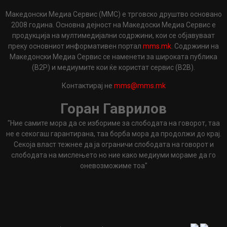
Македонски Медиа Сервис (ММС) е трговско друштво основано
2008 година. Основна дејност на Македоски Медиа Сервис е
продукција на мултимедијални содржини, кои се објавуваат
преку основниот информативен портал
mms.mk
. Содржини на
Македонски Медиа Сервис се наменети за широката публика
(B2P) и медиумите кои ќе користат сервис (B2B).
Контактирај не
mms@mms.mk
Горан Гаврилов
"Ние самите мора да се избориме за слободата на говорот, таа
не е секогаш гарантирана, таа борба мора да продолжи до крај.
Секоја власт тежнее да ја ограничи слободата на говорот и
слободата на мислењето но ние како медиуми мораме да го
оневозможиме тоа"