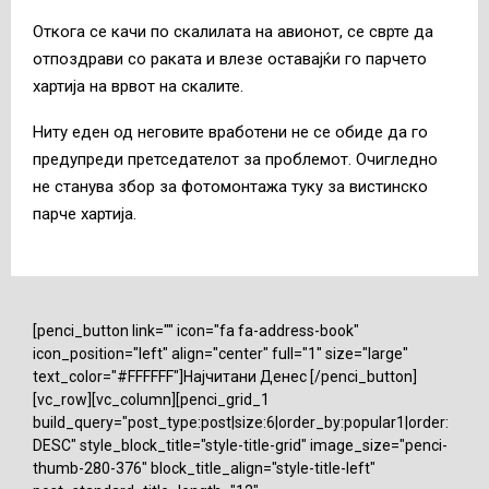
Откога се качи по скалилата на авионот, се сврте да
отпоздрави со раката и влезе оставајќи го парчето
хартија на врвот на скалите.
Ниту еден од неговите вработени не се обиде да го
предупреди претседателот за проблемот. Очигледно
не станува збор за фотомонтажа туку за вистинско
парче хартија.
[penci_button link="" icon="fa fa-address-book"
icon_position="left" align="center" full="1" size="large"
text_color="#FFFFFF"]Најчитани Денес [/penci_button]
[vc_row][vc_column][penci_grid_1
build_query="post_type:post|size:6|order_by:popular1|order:
DESC" style_block_title="style-title-grid" image_size="penci-
thumb-280-376" block_title_align="style-title-left"