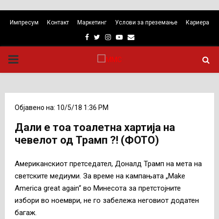
Импресум
Контакт
Маркетинг
Услови за преземање
Кариера
Facebook
Twitter
Instagram
Youtube
Email
PRIMARY
MENU
Објавено на: 10/5/18 1:36 PM
Дали е тоа тоалетна хартија на
чевелот од Трамп ?! (ФОТО)
Американскиот претседател, Доналд Трамп на мета на
светските медиуми. За време на кампањата „Мake
Аmerica great again“ во Минесота за претстојните
избори во ноември, не го забележа неговиот додатен
багаж.