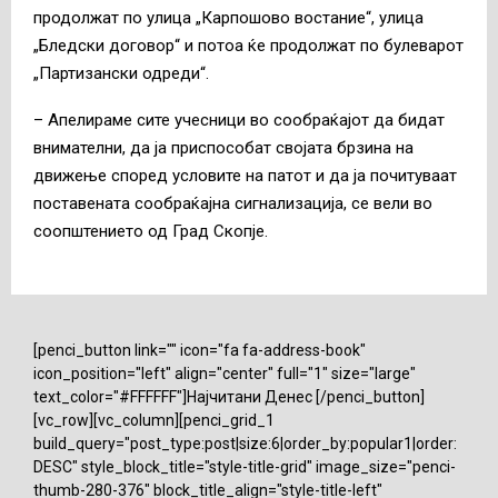
продолжат по улица „Карпошово востание“, улица
„Бледски договор“ и потоа ќе продолжат по булеварот
„Партизански одреди“.
– Апелираме сите учесници во сообраќајот да бидат
внимателни, да ја приспособат својата брзина на
движење според условите на патот и да ја почитуваат
поставената сообраќајна сигнализација, се вели во
соопштението од Град Скопје.
[penci_button link="" icon="fa fa-address-book"
icon_position="left" align="center" full="1" size="large"
text_color="#FFFFFF"]Најчитани Денес [/penci_button]
[vc_row][vc_column][penci_grid_1
build_query="post_type:post|size:6|order_by:popular1|order:
DESC" style_block_title="style-title-grid" image_size="penci-
thumb-280-376" block_title_align="style-title-left"