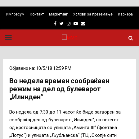
Импресум
Контакт
Маркетинг
Услови за преземање
Кариера
Facebook
Twitter
Instagram
Youtube
Email
PRIMARY
MENU
Објавено на: 10/5/18 12:59 PM
Во недела времен сообраќаен
режим на дел од булеварот
„Илинден”
Во недела од 7:30 до 11 часот ќе биде затворен за
сообраќај дел од булеварот „Илинден“, на потегот
од крстосницата со улицата „Аминта III“ (фонтана
„Лотус“) и улицата „Љубљанска“ (ТЦ „Скопје сити