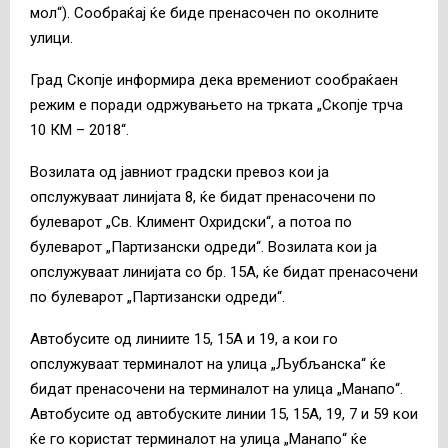
мол“). Сообраќај ќе биде пренасочен по околните
улици.
Град Скопје информира дека времениот сообраќаен
режим е поради одржувањето на трката „Скопје трча
10 КМ – 2018“.
Возилата од јавниот градски превоз кои ја
опслужуваат линијата 8, ќе бидат пренасочени по
булеварот „Св. Климент Охридски“, а потоа по
булеварот „Партизански одреди“. Возилата кои ја
опслужуваат линијата со бр. 15А, ќе бидат пренасочени
по булеварот „Партизански одреди“.
Автобусите од линиите 15, 15А и 19, а кои го
опслужуваат терминалот на улица „Љубљанска“ ќе
бидат пренасочени на терминалот на улица „Манапо“.
Автобусите од автобуските линии 15, 15А, 19, 7 и 59 кои
ќе го користат терминалот на улица „Манапо“ ќе