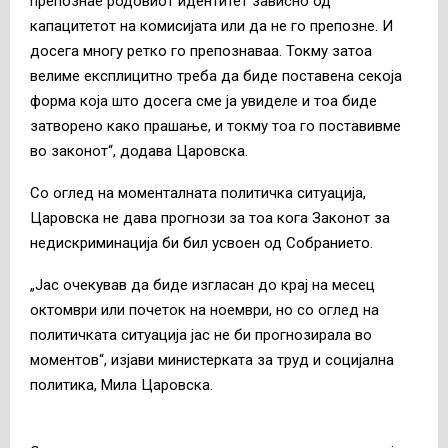
препознае родовиот идентитет зависно од
капацитетот на комисијата или да не го препозне. И
досега многу ретко го препознаваа. Токму затоа
велиме експлицитно треба да биде поставена секоја
форма која што досега сме ја увиделе и тоа биде
затворено како прашање, и токму тоа го поставивме
во законот“, додава Царовска.
Со оглед на моменталната политичка ситуација,
Царовска не дава прогнози за тоа кога Законот за
недискриминација би бил усвоен од Собранието.
„Јас очекував да биде изгласан до крај на месец
октомври или почеток на ноември, но со оглед на
политичката ситуација јас не би прогнозирала во
моментов“, изјави министерката за труд и социјална
политика, Мила Царовска.