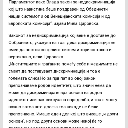
Парламентот како Влада закон за недискриминација
кој што навистина беше поздравен од Обединети
нации системот и од Венецијанската комисија и од
Европската комисија“, изјави Мила Царовска.
Законот за недискриминација кој веќе е доставен до
Собранието, укажува на тоа дека дискриминација не
смее да постои во целиот систем и хоризонтално и
вертикално, вели Царовска.
„Институциите и граѓаните помеѓу себе и медиумите не
смеат да поставуваат дискриминација и тоа е
големата слика.Но за прв пат во овој закон
препознаваме родов идентитет, што значи нема да
може да дискриминирате врз основа на родов
идентитет или пак сексуална определба, и тоа е многу
важно затоа што досега тоа никаде не беше
препознаено. Имаше еден дел кој што викаше „и други
основи“, но под други основи може некој ќе го