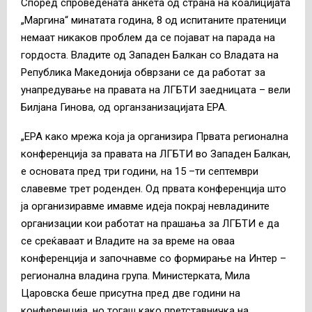
Според спроведената анкета од страна на коалицијата
„Маргина“ минатата година, 8 од испитаните пратеници
немаат никаков проблем да се појават на парада на
гордоста. Владите од Западен Балкан со Владата на
Република Македонија обврзани се да работат за
унапредување на правата на ЛГБТИ заедницата – вели
Билјана Гинова, од органзанизацијата ЕРА.
„ЕРА како мрежа која ја организира Првата регионална
конференција за правата на ЛГБТИ во Западен Балкан,
е основата пред три години, на 15 –ти септември
славевме трет роденден. Од првата конференција што
ја организиравме имавме идеја покрај невладините
организации кои работат на прашања за ЛГБТИ е да
се среќаваат и Владите на за време на оваа
конференција и започнавме со формирање на Интер –
регионална владина група. Министерката, Мила
Царовска беше присутна пред две години на
конференција, но тогаш како претставничка на