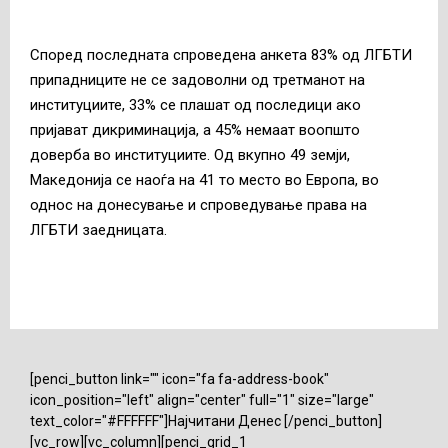
Според последната спроведена анкета 83% од ЛГБТИ
припадниците не се задоволни од третманот на
институциите, 33% се плашат од последици ако
пријават дикриминација, а 45% немаат воопшто
доверба во институциите. Од вкупно 49 земји,
Македонија се наоѓа на 41 то место во Европа, во
однос на донесување и спроведување права на
ЛГБТИ заедницата.
[penci_button link="" icon="fa fa-address-book"
icon_position="left" align="center" full="1" size="large"
text_color="#FFFFFF"]Најчитани Денес [/penci_button]
[vc_row][vc_column][penci_grid_1