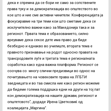
дека е спремна да се бори не само за сопствените
права туку и за демократизација во општеството во
кое што и ние сме активни чинители. Конференцијата ја
фокусиравме на три теми кои што сметаме дека се
исклучително важни како за Македонија така и за
регионот. Првата тема е образованието, силно
вреуваме дека секое дете има право да биде
безбедно и еднакво во училиште, втората тема е
правното признавање на родот односно правата на
трансродовите луѓе и третата тема е регионалната
соработка како една важна платформа. Регионот се
соочува со многу слични предизвици во однос на
почитувањето на човековите права на ЛГБТИ
заедницата и во таа смисла ние како регион можеме
да бидеме голема поддршка едни на други на тој пат
кон демократизација на нашите држави, регионот и
општетсвото“, додаде Ирена Цветковиќ од
коалицијата „Маргина“.