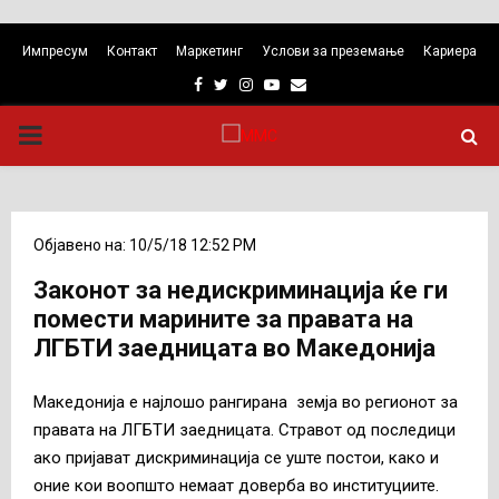
Импресум
Контакт
Маркетинг
Услови за преземање
Кариера
Facebook
Twitter
Instagram
Youtube
Email
PRIMARY
MENU
Објавено на: 10/5/18 12:52 PM
Законот за недискриминација ќе ги
помести марините за правата на
ЛГБТИ заедницата во Македонија
Македонија е најлошо рангирана земја во регионот за
правата на ЛГБТИ заедницата. Стравот од последици
ако пријават дискриминација се уште постои, како и
оние кои воопшто немаат доверба во институциите.