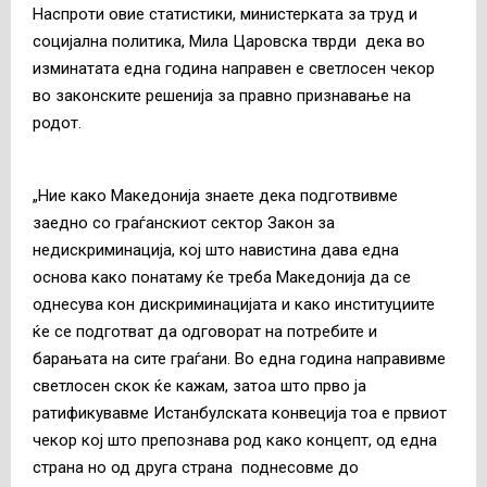
Наспроти овие статистики, министерката за труд и
социјална политика, Мила Царовска тврди дека во
изминатата една година направен е светлосен чекор
во законските решенија за правно признавање на
родот.
„Ние како Македонија знаете дека подготвивме
заедно со граѓанскиот сектор Закон за
недискриминација, кој што навистина дава една
основа како понатаму ќе треба Македонија да се
однесува кон дискриминацијата и како институциите
ќе се подготват да одговорат на потребите и
барањата на сите граѓани. Во една година направивме
светлосен скок ќе кажам, затоа што прво ја
ратификувавме Истанбулската конвеција тоа е првиот
чекор кој што препознава род како концепт, од една
страна но од друга страна поднесовме до