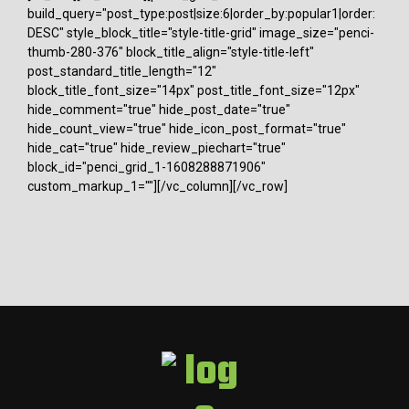
build_query="post_type:post|size:6|order_by:popular1|order:
DESC" style_block_title="style-title-grid" image_size="penci-
thumb-280-376" block_title_align="style-title-left"
post_standard_title_length="12"
block_title_font_size="14px" post_title_font_size="12px"
hide_comment="true" hide_post_date="true"
hide_count_view="true" hide_icon_post_format="true"
hide_cat="true" hide_review_piechart="true"
block_id="penci_grid_1-1608288871906"
custom_markup_1=""][/vc_column][/vc_row]