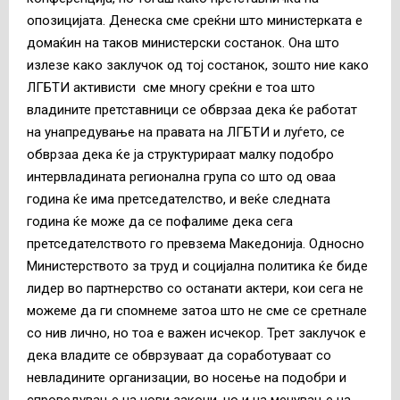
опозицијата. Денеска сме среќни што министерката е
домаќин на таков министерски состанок. Она што
излезе како заклучок од тој состанок, зошто ние како
ЛГБТИ активисти сме многу среќни е тоа што
владините претставници се обврзаа дека ќе работат
на унапредување на правата на ЛГБТИ и луѓето, се
обврзаа дека ќе ја структурираат малку подобро
интервладината регионална група со што од оваа
година ќе има претседателство, и веќе следната
година ќе може да се пофалиме дека сега
претседателството го превзема Македонија. Односно
Министерството за труд и социјална политика ќе биде
лидер во партнерство со останати актери, кои сега не
можеме да ги спомнеме затоа што не сме се сретнале
со нив лично, но тоа е важен исчекор. Трет заклучок е
дека владите се обврзуваат да соработуваат со
невладините организации, во носење на подобри и
спроведување на нови закони, но и на менување на