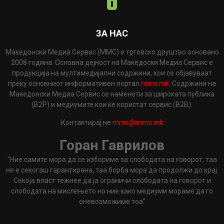
ЗА НАС
Македонски Медиа Сервис (ММС) е трговско друштво основано
2008 година. Основна дејност на Македоски Медиа Сервис е
продукција на мултимедијални содржини, кои се објавуваат
преку основниот информативен портал
mms.mk
. Содржини на
Македонски Медиа Сервис се наменети за широката публика
(B2P) и медиумите кои ќе користат сервис (B2B).
Контактирај не
mms@mms.mk
Горан Гаврилов
"Ние самите мора да се избориме за слободата на говорот, таа
не е секогаш гарантирана, таа борба мора да продолжи до крај.
Секоја власт тежнее да ја ограничи слободата на говорот и
слободата на мислењето но ние како медиуми мораме да го
оневозможиме тоа"