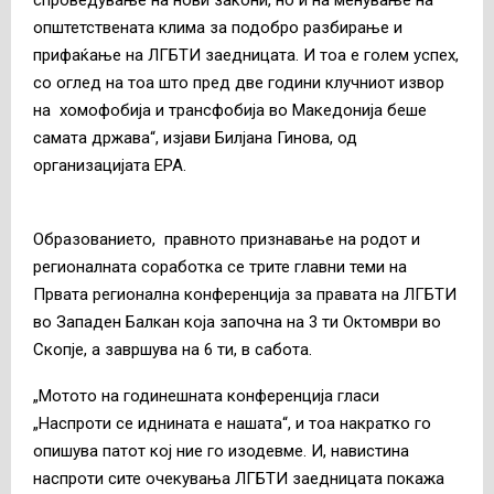
општетствената клима за подобро разбирање и
прифаќање на ЛГБТИ заедницата. И тоа е голем успех,
со оглед на тоа што пред две години клучниот извор
на хомофобија и трансфобија во Македонија беше
самата држава“, изјави Билјана Гинова, од
организацијата ЕРА.
Образованието, правното признавање на родот и
регионалната соработка се трите главни теми на
Првата регионална конференција за правата на ЛГБТИ
во Западен Балкан која започна на 3 ти Октомври во
Скопје, а завршува на 6 ти, в сабота.
„Мотото на годинешната конференција гласи
„Наспроти се иднината е нашата“, и тоа накратко го
опишува патот кој ние го изодевме. И, навистина
наспроти сите очекувања ЛГБТИ заедницата покажа