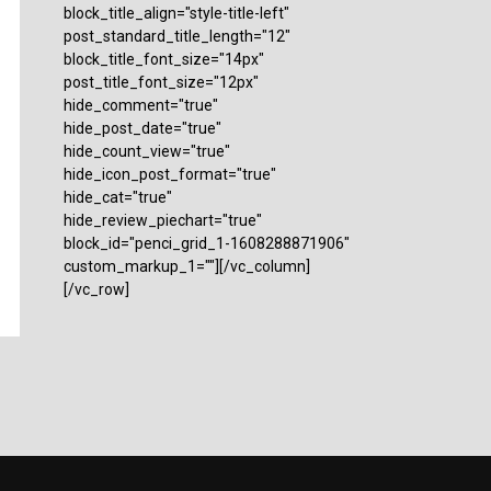
block_title_align="style-title-left"
post_standard_title_length="12"
block_title_font_size="14px"
post_title_font_size="12px"
hide_comment="true"
hide_post_date="true"
hide_count_view="true"
hide_icon_post_format="true"
hide_cat="true"
hide_review_piechart="true"
block_id="penci_grid_1-1608288871906"
custom_markup_1=""][/vc_column]
[/vc_row]