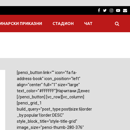
Facebook
Twitter
Instagra
Yout
E
ИНАРСКИ ПРИКАЗНИ
СТАДИОН
ЧАТ
[penci_button link="" icon="fa fa-
address-book" icon_position="left"
align="center" full="1" size="large"
text_color="#FFFFFF"]Најчитани Денес
[/penci_button] [vc_row][vc_column]
[penci_grid_1
build_query="post_type:post|size:6|order
_by:popular1|order:DESC"
style_block_title="style-title-grid"
image_size="penci-thumb-280-376"