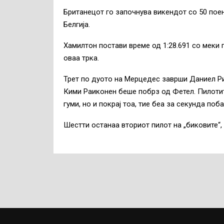
Британецот го започнува викендот со 50 поен
Белгија.
Хамилтон постави време од 1:28.691 со меки 
оваа трка.
Трет по дуото на Мерцедес заврши Даниел Ри
Кими Раиконен беше побрз од Фетел. Пилотите
гуми, но и покрај тоа, тие беа за секунда поб
Шестти останаа вториот пилот на „биковите“,