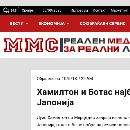
C
Скопје
06/08/2026
Импресум
Контакт
Маркетинг
29.5
ВЕСТИ
ЕКОНОМИЈА
СООБРАЌАЕН СЕРВИС
Објавено на: 10/5/18 7:22 AM
Хамилтон и Ботас нај
Јапонија
Луис Хамилтон со Мерцедес заврши на чело н
Јапонија, откако беше побрз за речиси полови