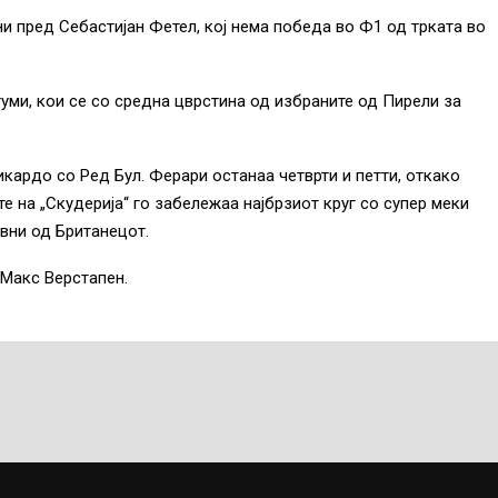
и пред Себастијан Фетел, кој нема победа во Ф1 од трката во
гуми, кои се со средна цврстина од избраните од Пирели за
кардо со Ред Бул. Ферари останаа четврти и петти, откако
 на „Скудерија“ го забележаа најбрзиот круг со супер меки
авни од Британецот.
 Макс Верстапен.