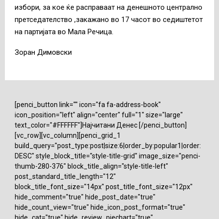
избори, за кое ќе расправаат на денешното централно
претседателство ,закажано во 17 часот во седиштетот
на партијата во Мала Речица.
Зоран Димовски
[penci_button link="" icon="fa fa-address-book"
icon_position="left" align="center" full="1" size="large"
text_color="#FFFFFF"]Најчитани Денес [/penci_button]
[vc_row][vc_column][penci_grid_1
build_query="post_type:post|size:6|order_by:popular1|order:
DESC" style_block_title="style-title-grid" image_size="penci-
thumb-280-376" block_title_align="style-title-left"
post_standard_title_length="12"
block_title_font_size="14px" post_title_font_size="12px"
hide_comment="true" hide_post_date="true"
hide_count_view="true" hide_icon_post_format="true"
hide_cat="true" hide_review_piechart="true"