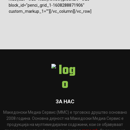
block_id="penci_grid_1-1608288871906"
custom_markup_1=""][/vc_column][/vc_row]
ЗА НАС
Македонски Медиа Сервис (ММС) е трговско друштво основано
2008 година. Основна дејност на Македоски Медиа Сервис е
продукција на мултимедијални содржини, кои се објавуваат