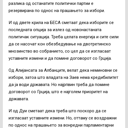
разлика од останатите политички партии е
резервирана по однос на прашањето за избори.
И од д
вете
крила на БЕСА сметаат дека изборите се
последната опција за излез од новонастаната
политичак ситуација. Треба целата енергија и сите сили
да се насочат кон обезбедување на двотретинско
мнозинство во собранието, со цел да се изгласаат
уставните измени и да помине договорот со Грција.
Од Алијансата за Албанците, велат дека неминовни се
избори, затоа што владата на Заев нема кредибилитет
да ја води државата. Но најрпвин треба да помине
договорот со Грција, што е најголем приоритет на
државата.
И од Дуи сметаат дека треба што поскоро да се
изгласаат уставните измени. Но, оттаму се воздражни
по однос на прашањето за вонредни парламентарни