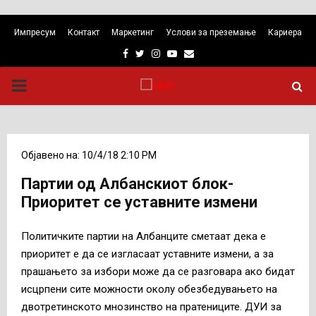
Импресум
Контакт
Маркетинг
Услови за преземање
Кариера
Facebook
Twitter
Instagram
Youtube
Email
PRIMARY
MENU
Објавено на: 10/4/18 2:10 PM
Партии од Албанскиот блок-
Приоритет се уставните измени
Политичките партии на Албанците сметаат дека е
приоритет е да се изгласаат уставните измени, а за
прашањето за избори може да се разговара ако бидат
исцрпени сите можности околу обезбедувањето на
двотретинското мнозинство на пратениците. ДУИ за