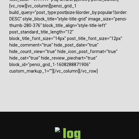
[vc_row][vc_column][penci_grid_1
build_query="post_type:post|size:6|order_by:popular1|order:
DESC" style_block_title="style-title-grid" image_size="penci-
thumb-280-376" block_title_align="style-title-left"
post_standard_title_length="12"
block_title_font_size="14px" post_title_font_size="12px"
hide_comment="true" hide_post_date="true"
hide_count_view="true" hide_icon_post_format="true"
hide_cat="true" hide_review_piechart="true"
block_id="penci_grid_1-1608288871906"
custom_markup_1=""][/vc_column][/vc_row]