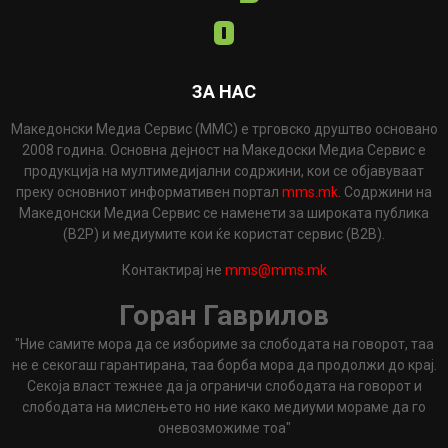
ЗА НАС
Македонски Медиа Сервис (ММС) е трговско друштво основано
2008 година. Основна дејност на Македоски Медиа Сервис е
продукција на мултимедијални содржини, кои се објавуваат
преку основниот информативен портал
mms.mk
. Содржини на
Македонски Медиа Сервис се наменети за широката публика
(B2P) и медиумите кои ќе користат сервис (B2B).
Контактирај не
mms@mms.mk
Горан Гаврилов
"Ние самите мора да се избориме за слободата на говорот, таа
не е секогаш гарантирана, таа борба мора да продолжи до крај.
Секоја власт тежнее да ја ограничи слободата на говорот и
слободата на мислењето но ние како медиуми мораме да го
оневозможиме тоа"