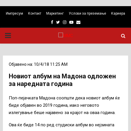
Импресум
Контакт
Маркетинг
Услови за преземање
Кариера
Facebook
Twitter
Instagram
Youtube
Email
PRIMARY
MENU
Објавено на: 10/4/18 11:25 AM
Новиот албум на Мадона одложен
за наредната година
Поп-пејачката Мадона соопшти дека новиот албум ќе
биде објавен во 2019 година, иако неговото
излегување беше најавено за крајот на оваа година.
Ова ќе биде 14 по ред студиски албум во нејзината