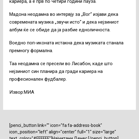
кариера, а е прв по четири години пауза.
Мадона неодамна во интервју за „Вог“ изјави дека
современата музика „звучи исто“ и дека нејзиниот
албум ќе се обиде да ја разбие едноличноста.
Воедно поп-иконата истакна дека музиката станала
премногу формална.
Таа неодамна се пресели во Лисабон, каде што
нејзиниот син планира да гради кариера на
професионален фудбалер.
Извор:МИА
[penci_button link="" icon="fa fa-address-book"
icon_position="left" align="center" full="1" size="large"
text_color="#FFFFFF"]Најчитани Денес [/penci_button]