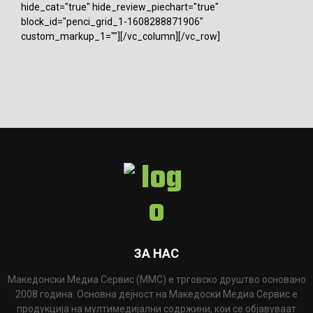
hide_cat="true" hide_review_piechart="true"
block_id="penci_grid_1-1608288871906"
custom_markup_1=""][/vc_column][/vc_row]
ЗА НАС
Македонски Медиа Сервис (ММС) е трговско друштво основано
2008 година. Основна дејност на Македоски Медиа Сервис е
продукција на мултимедијални содржини, кои се објавуваат