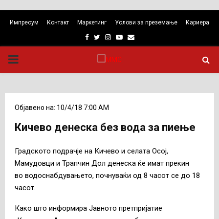
Импресум
Контакт
Маркетинг
Услови за преземање
Кариера
Facebook
Twitter
Instagram
Youtube
Email
PRIMARY
MENU
Објавено на: 10/4/18 7:00 AM
Кичево денеска без вода за пиење
Градското подрачје на Кичево и селата Осој,
Мамудовци и Трапчин Дол денеска ќе имат прекин
во водоснабдувањето, почнуваќи од 8 часот се до 18
часот.
Како што информира Јавното претпријатие