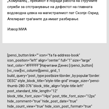
„Комуналец“, прекинот е поради работа на стручните
служби за отстранување на дефектот на главната
водоводна цевка на магистралниот пат Скопје-Охрид.
Апелираат граѓаните да имаат разбирање.
Извор:МИА
[penci_button link="" icon="fa fa-address-book"
icon_position="left" align="center" full="1" size="large"
text_color="#FFFFFF"]Најчитани Денес [/penci_button]
[vc_row][vc_column][penci_grid_1
build_query="post_type:post|size:6|order_by:popular1|order:
DESC" style_block_title="style-title-grid" image_size="penci-
thumb-280-376" block_title_align="style-title-left"
post_standard_title_length="12"
block_title_font_size="14px" post_title_font_size="12px"
hide_comment="true" hide_post_date="true"
hide_count_view="true" hide_icon_post_format="true"